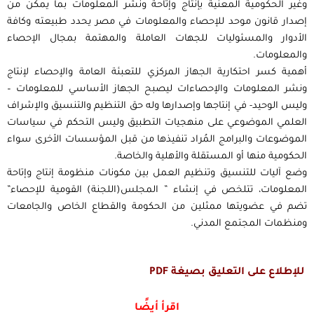
وغير الحكومية المعنية بإنتاج وإتاحة ونشر المعلومات بما يمكّن من
إصدار قانون موحد للإحصاء والمعلومات في مصر يحدد طبيعته وكافة
الأدوار والمسئوليات للجهات العاملة والمهتمة بمجال الإحصاء
والمعلومات.
أهمية كسر احتكارية الجهاز المركزي للتعبئة العامة والإحصاء لإنتاج
ونشر المعلومات والإحصاءات ليصبح الجهاز الأساسي للمعلومات –
وليس الوحيد- في إنتاجها وإصدارها وله حق التنظيم والتنسيق والإشراف
العلمي الموضوعي على منهجيات التطبيق وليس التحكم في سياسات
الموضوعات والبرامج المُراد تنفيذها من قبل المؤسسات الأخرى سواء
الحكومية منها أو المستقلة والأهلية والخاصة.
وضع آليات للتنسيق وتنظيم العمل بين مكونات منظومة إنتاج وإتاحة
المعلومات، تتلخص في إنشاء ” المجلس(اللجنة) القومية للإحصاء”
تضم في عضويتها ممثلين من الحكومة والقطاع الخاص والجامعات
ومنظمات المجتمع المدني.
للإطلاع على التعليق بصيغة PDF
اقرأ أيضًا