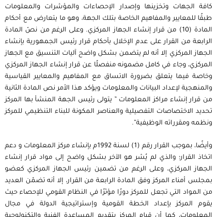
كافة الجهات وتخزينها وإصدار الإحصاءات والمؤشرات والمعلومات
طبقًا للمعايير والمفاهيم الخاصة بتلك الجهة، وهو ما يتعارض مع أحكام
المادة (10) من قرار إنشاء الجهاز المركزي. وعلى الرغم من نصّ المادة
الرابعة من القرار على عدم الإخلال بأحكام قرار رئيس الجمهورية بإنشاء
الجهاز المركزي إلا أنه لم يتضمن بشكل واضح آليات التنسيق مع الجهاز
المركزي، وجاء في كامل مضمونه منفصلًا عن قرار إنشاء الجهاز المركزي
وخاصة فيما يتعلق بضرورة الاتساق مع المفاهيم والمعايير القياسية
والمنهجية لإعداد البيانات والمعلومات ويؤكد هذا الأمر نص المادة الثانية
من قرار إنشاء مراكز المعلومات ” يتولى رئيس الجهة المنشأ بها المركز
تحديد الاختصاصات التفصيلية والعناصر المكونة للبناء التنظيمي للمركز
ونظمه ومقرراته الوظيفية”.
وأيضًا، بموجب القرار رقم (1) لسنة 1992م بإنشاء مركز المعلومات و دعم
اتخاذ القرار؛ والذي لم يُشر هو الآخر بشكل واضح إلى مواد قرار إنشاء
الجهاز المركزي، وعلى الرغم من تضمين رئيس الجهاز المركزي كعضو
بمجلس أمناء المركز وفق المادة الرابعة من القرار، إلا أنه تضمّن العديد
من المواد التي تجعل للمركز دورًا مؤثرًا في النظام القومي للإحصاء حيث
يقوم المركز بإعداد الخطة القومية وإستراتيجية الدولة في مجال
المعلومات، كما أن قيام المركز بتقديم المساعدة الفنية والتكنولوجية