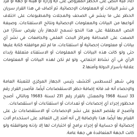
أعاد فيه النص على الحظر المفروض على أية وزارة أو هيئة أو جهة أو فرد
في نشر البيانات أو المعلومات الإحصائية، ثم أضاف في هذا القرار سريان
الحظر على ما ينشر في الصحف والمجلات والمطبوعات على اختلاف
أنواعها من البيانات والمعلومات الإحصائية ونتائج الاستفتاءات. وصيغة
النص المطلقة على هذا النحو تسمح للجهاز بأن يفرض ستارًا من
الصمت على الصحافة ومراكز البحث العلمي والجامعات في نشر أي
بيانات أو معلومات إحصائية أو استفتاءات، ما لم تتم موافقته كتابة عليها
حتى ولو كانت هذه البيانات أو المعلومات أو الاستفتاء متعلقة بإبداء
الرأي في أي نشاط اجتماعي، ولو لم تكن لهذه البيانات أو المعلومات
علاقة بأسرار الدولة وأمنها.2
وفي شهر أغسطس أكتشف رئيس الجهاز المركزي للتعبئة العامة
والإحصاء أنه قد فاته إضافة حظر الاستقصاءات أيضًا، فأصدر القرار رقم
33 لسنة 1968 والمعدّل بالقرار رقم 231 لسنة 19683 وبالتالي أصبح
محظور إجراء أي إحصاءات أو تعدادات أو استفتاءات أو استقصاءات.
وأصبح لا يقتصر المنع على نشر الإحصاءات أو الاستقصاءات بل على
القيام بها أيضًا، هذا بالإضافة إلى أنه أمتد إلى التعاقد على استخدام آلات
إحصائية أو حسابية أو إجراء برامج أو اختبارات لها إلا بإذنه وموافقته ولو
كانت الجهة المتعاقدة هي جهة عامة.