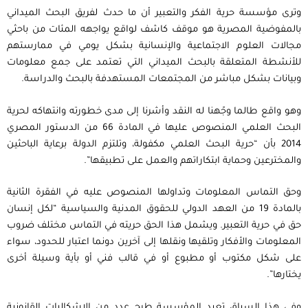
وترى مؤسسة حرية الفكر والتعبير أن ما حدث لفريق البحث الميداني
بالمفوضية المصرية هو موقف كاشف لواقع يواجهه المئات من باحثي
مجالات العلوم الاجتماعية والإنسانية بشكل يومي في ممارستهم
للأنشطة المتعلقة بالبحث الميداني التي تعتمد على جمع معلومات
وبيانات بشكل مباشر من المجتمعات المستهدفة بالبحث والدراسة.
وهو واقع طالما وجّهنا له النقد وأشرنا إلى مدى خطورته وانتهاكه لحرية
البحث العلمي المنصوص عليها في المادة 66 من الدستور المصري
2014 بأن “حرية البحث العلمي مكفولة، وتلتزم الدولة برعاية الباحثين
والمخترعين وحماية ابتكاراتهم والعمل على تطبيقها”.
وحق التماس المعلومات وتداولها المنصوص عليه في الفقرة الثانية
بالمادة 19 من العهد الدولي للحقوق المدنية والسياسية “لكل إنسان
حق في حرية التعبير. ويشمل هذا الحق حريته في التماس مختلف ضروب
المعلومات والأفكار وتلقيها ونقلها إلى آخرين دونما اعتبار للحدود، سواء
على شكل مكتوب أو مطبوع أو في قالب فني أو بأية وسيلة أخرى
يختارها”.
وفي هذا السياق تعيد المؤسسة طرح عدد من الإشكاليات القانونية