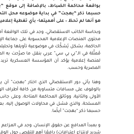
بواقعة محاكمة الضباط، بالإضافة إلى موقع “
حسبما ذكر “بهجت” في بداية موضوعه محل التحقي
هو أنها لم تحظ – على أهميتها- بأي تغطية إعلامي
وبحاسة الكاتب الاستقصائي، وجد في تلك الواقعة أه
محتوى المنصات الإعلامية المحسوبة على جماعة الإ
الحاكمة، بشكل يُشكِّك في موضوعية تأويلها وتحليله
مُمثَّلة في الـ”بي بي سي” عربي بنقل ما صرَّحت ب
لمنصة إعلامية يؤكد أن المؤسسة العسكرية تريد 
المصرية وحسب.
وهنا يأتي دور الاستقصائي الذي اختار “بهجت” أن ي
بالوقوف على مسافات متساوية من كافة أطراف الواقع
الأولى والثانية، ووثائق المحاكمة المتاحة، وعلى ج
المسلحة، والذي فشل في محاولات الوصول إليه، بعدم
حسبما ذكر “بهجت” أيضًا.
و بمبدأ المدافع عن حقوق الإنسان، وجد في المزاعم 
شديد لانتزاع اعترافات) دافعًا أهم للتقصي حول الوق