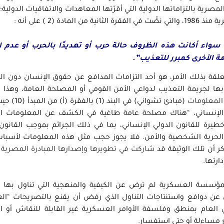
 بالتزاماتها الدولية التي أقرّتها المعاهدات والاتفاقيات الدولية؛
لمادة (2 ) على أنه :
ت، سواء أكانت هذه الظروف حالة حرب أو تهديدًا بالحرب أو عدم ا
ة الأخرى كمبرر للتعذيب”.
ة بذلك الأمر، هو أحد التزامات المدافع عن حقوق الإنسان دون الن
 لجريمة التعذيب لدواعي الأمن القومي أو المصلحة العامة، وهذا م
 المعلومات
(مبادئ تشواني) في البند 
ن الإنساني، “هناك مصلحة عامة طاغية في الكشف عن المعلومات ال
يرة للقانون الدولي الإنساني، بما في ذلك الجرائم بموجب القانون 
 الحرية الشخصية والأمن. فلا يجوز حجب مثل هذه المعلومات لأسبا
ر أن تلك الوثيقة قد
شاركت في تطويرها وإصدارها المبادرة المصرية
ارتها.
لمؤسسة العسكرية لم ترض عن الكيفية والمنهجية التي تناول بها 
 عن دوافع واستنتاجات التناول الذي رفض أن يقنع بالتصريحات “ال
أي العام بمنطق وفلسفة الأوامر العسكرية غير القابلة للنقاش أو ا
 مساءلة أو حتى استفسار.