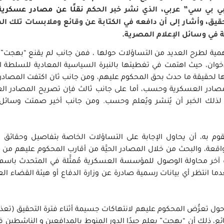
بي بي سي” عربي، الذي نشر خبر الحكم
نقلًا عن مصادر عسكرية
ق، وأشار إلى أن دافعه في الكتابة عن وقائع وملابسات تلك ال
ة في وسائل الإعلام المصرية.
مية لطرح العديد من التساؤلات حولها ، فمن جانب لم يقنع “بهجت” 
خوان، حيث اهتمت في تغطيتها بالنبرة السياسية المعادية للسلطة 
ا لحقيقة ما حدث بحق المحكوم عليهم، ومن جانب ثان اكتفت المصادر ا
ه المصادر العسكرية وحسب، أما على جانب ثالث فإن تصريح المصادر ا
لذلك الخبر أن يُنشر ويُعلم وحسب. ومن جانب أخير صمتت وسائل ا
قوم به، أن يحاول الإجابة على التساؤلات الخاصة بتفاصيل وحقائق ا
ة، والبحث من خلال المصادر الحيَّة من أقارب المحكوم عليهم من ا
انب آخر محاولة الوصول للمؤسسة العسكرية مُمثَّلة في المتحدث باسم
ا انتظر أي بيانات رسمية صادرة عن وزارة الدفاع أو هيئة القضاء ا
حول تعرُّض المحكوم عليهم لانتهاكات جسيمة أثناء فترة التحقيق (تعذ
ائع، ذلك أن “بهجت” يعلم جيدًا الدور المنوط بالمدافعين و الناشطين 