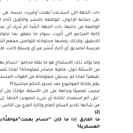
ذات الجهة التي استدعت”بهجت”وقررت حبسه، هي نفس
على جماعة الإخوان، للواقعة بالنشر والتأويل أثناء
الواقعة من جانبها، ذات الجهة -أيضًا- لم تُدرِك أن 
كافة المزاعم التي أُثيرت، سواء ما يتعلق بما تنا
التحقيق، وكذلك رفضها محاولاته للتواصل معهم أثناء
فريسة لتصديق أي أخبار تُنشر عبر أي وسيلةٍ كانت، طالم
وما يؤكد ذلك الاستنتاج هو ما نقله محامو “حسام بهجت
من الأسئلة حول، ماهية مصادر معلوماته؟ لماذا
عليهم؟ لماذا لم يستقي معلوماته من القوات المسلح
يقم بكتابة الموضوع بعد صدور الحكم مباشرة؟!!
ليجيب تفصيلًا وبداهة على كل الأسئلة، مؤكدًا على أ
“على أتم استعداد لكتابة أي شيء لتصويب الخطأ، إن ك
من شأنها تكدير السلم العام وإثارة الفزع بين الناس 
(2)
ما الفارق إذا ما كان “حسام بهجت”مواطنًا/
العسكرية؟