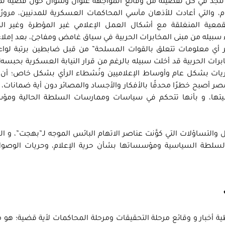
د في كل تفصيلة من وقائع المواجهة عنوان وسؤال حول قضية تُمثِّ
هام، والتي أعادت للأذهان مآسي المحاكمات العسكرية للمدنيين، مرورًا
لقمعية المنغلقة مع أشكال العمل الإعلامي غير المؤطرة وغير ال
اء سبيله من مبنى المخابرات الحربية في سياق غامض ومفاجئ، بعد إملا
 نشر أي معلومات تتعلق بالقوات المسلحة” من قبل ضابطين برتبة لوا
خابرات الحربية قد أخلت سبيله بالرغم من قرار النيابة العسكرية بحبسه!،
حريات بشكل عام وأوساط الإعلاميين ونُشطاء الرأي بشكل خاص؛ أن 
ر أصبح خطرًا محدقًا بالأفكار والأجساد والمصائر دون أية ضمانات،
نيتها، و بأنها تتحكم في سياسات وممارسات السلطة الحالية ومؤ
لتساؤلات التي كوَّنت عناصر الاتهام البائس الموجه لـ”بهجت”، و التي 
ر السلطة السياسية ومؤسساتها بشأن حرية الإعلام، وحريات الوصو
ية أخبار و وقائع مرحلة التحقيقات ومرحلة المحاكمات لأية قضية؛ هو ما