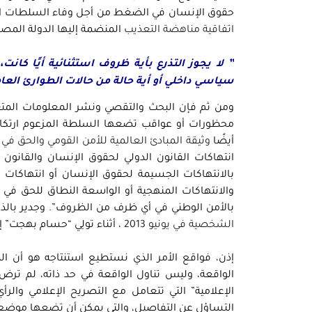
حقوق الإنسان في الضغط من أجل وفاء السلطات المصرية
اتفاقية مناهضة التعذيب
المنضمة إليها الدولة المصرية منذ 1986، والتي نصَّت في الفقرة الثانية من ا
” لا يجوز التذرع بأية ظروف استثنائية أيًا كان
سياسي داخلي أو أية حالة من حالات الطوارئ العام
ومن ثم فإن البحث والتقصي ونشر المعلومات المتعلق
محظورات أو عواقب تضعها السلطة المزعوم ارتكابها
أيضًا
وثيقة المبادئ العالمية للأمن القومي والحق في
انتهاكات القانون الدولي لحقوق الإنسان والقانو
بالانتهاكات الجسيمة لحقوق الإنسان أو انتهاكات خط
والانتهاكات المنهجية أو الواسعة النطاق للحق في
بالأمن الوطني في أي ظرف من الظروف”. وجدير بالذك
الشخصية في يونيو 2013
، أثناء تولِي “حسام بهجت” إد
إذن، فواقع الأمر الذي نستطيع استنتاجه هو أن ا
الواقعة، وليس تناول الواقعة في حد ذاته، لم ترض
الإعلامية” التي تتعامل مع التصريح الإعلامي والر
التساؤل عن التفاصيل، والتي يمكن أن تضعها موضع