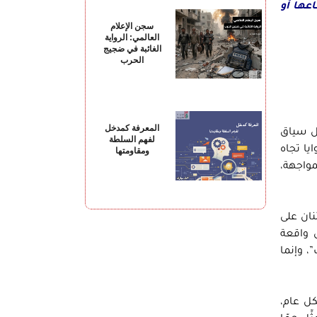
عها أو
سجن الإعلام
العالمي: الرواية
الغائبة في ضجيج
الحرب
المعرفة كمدخل
ل سياق
لفهم السلطة
ا تجاه
ومقاومتها
واجهة،
نان على
 واقعة
، وإنما
ل عام،