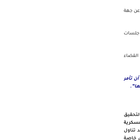
 عن جهة
ن جلسات
سكرية، وذلك وفق المادة (71) من قانون القضاء
أن تأمر
ها”.
لتحقيق
عسكرية
قيق بعد تناول
ق خاصة