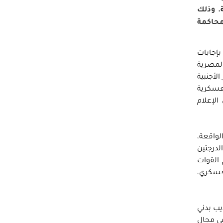
. وذلك
محاكمة
بإجابات
المصرية
لأجنبية
لعسكرية
لإعلام
لواقعة،
لدرجتين
 القوات
لعسكري،
يب بدني
في مجال