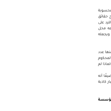
محسوبة
ح حقائق
لرد على
وعه محل
 ويجعله
نها عدد
لمحكوم
ماذا لم
فًا أنه
ر كاذبة
لمؤسسة