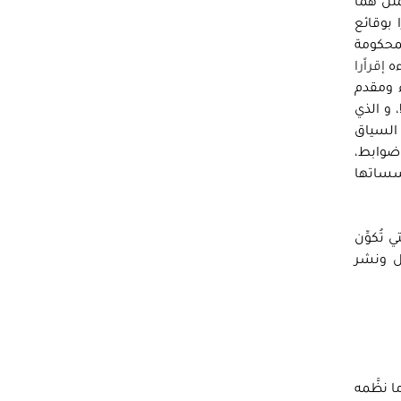
ل همّا
 بوقائع
محكومة
ءه
إقراًرا
ء ومقدم
 و الذي
السياق
 ضوابط،
سساتها
تُكوِّن
ل ونشر
 نظَّمه