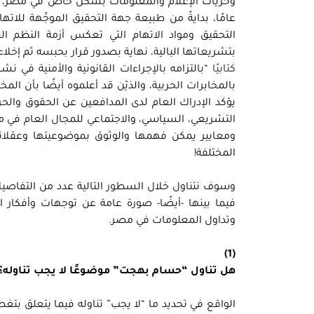
وحريات الإعلام والمعلومات بشكل خاص في مصر، لنج
عامًا، بدايةً من طبيعة جهة التحقيق الموجِّهة للات
التحقيق ومواد الاتهام التي تعكس أزمة النظم ا
بتشريعاتها البالية، نهاية بصدور قرار بحبسه ثم إخل
كتابيًا
“بالتزامه بالإجراءات القانونية والأمنية في
بالمخابرات الحربية، والذيّن قد أعلموه أيضًا بأن الم
يؤكد الإدراك العام لدى المدافعين عن الحقوق وال
التشريعي، السياسي، والاجتماعي للمجال العام في مص
ومعايير يمكن فهمها والوثوق بموضوعيتها وعقلا
المختلفة!
وسوف نتناول خلال السطور التالية عدد من التفاصيل وا
فيما بينها -أيضًا- صورة عامة عن توجهات وأفكا
وتداول المعلومات في مصر.
(1)
هل تناول “حسام بهجت” موضوعًا لا يجب تناوله؟
الواقع في تحديد ما “لا يجب” تناوله فيما يتعلق بتغط