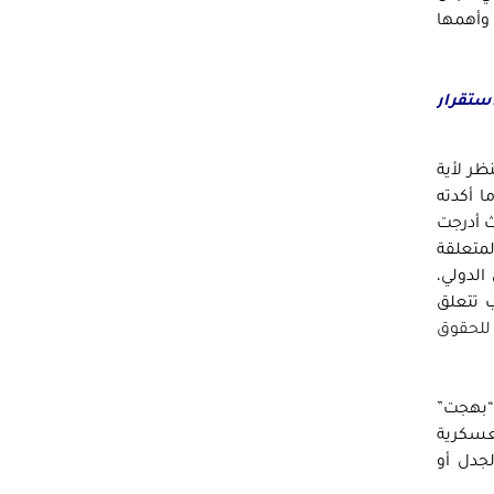
 وأهمها
ستقرار
ظر لأية
ا أكدته
(1) بالفقرة (أ) من المبدأ (10) حيث أدرجت
متعلقة
الدولي،
ب تتعلق
 للحقوق
“بهجت”
عسكرية
لجدل أو