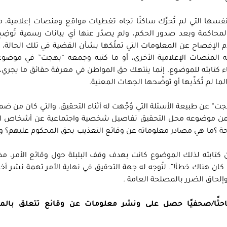
ها التي لم تُحرِّك ساكنًا تجاه تغطيات مواقع ومنصات إعلامية، 
 المحاكمة وبعد صدور الحكم، ولم يصدُر عنها أي بيانات رسمية تُوضِ
عدم الإفصاح عن المعلومات التي تملُكها بشأن القضية في تلك الحالة، ل
ولته المنصات الإعلامية الأخرى، أو ما كتبه وجمعه “بهجت” في موض
 كتابته للموضوع. إنما ينتهك حق المواطن في معرفة حقائق ما يجري،
ا لم تُكذِّبها أو توضِّحها الجهات المعنية.
” عن طبيعة الأسئلة التي وُجِّهت له أثناء التحقيق، والتي كان من ضم
 تضمن موضوعه محل التحقيق تفاصيل شخصية واجتماعية عن أشخاص ا
ة ؟ما هي مصادر معلوماته عن وقائع التعذيب بحق المحكوم عليهم؟ ول
ن كتابته لذلك الموضوع كانت بهدف وقف البلبلة حول وقائع الأمر، مضي
ان هناك خطأ!”. لتُوجه له جهة التحقيق في نهاية الأمر تهمة نشر أخبا
وإلحاق الضرر بالمصلحة العامة .
باحثًا/صحفيًا حصل على ونشر معلومات عن وقائع تتعلق با