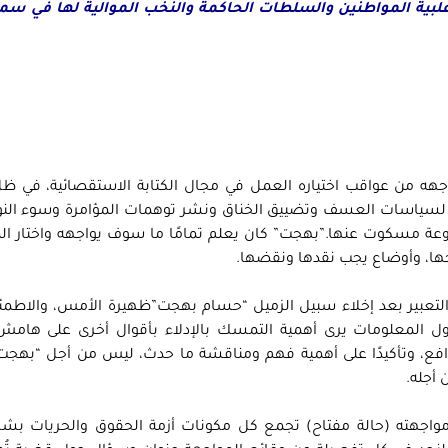
غلبية المواطنين والسلطات الحاكمة والنخب الموالية لها في سما
جهه من عواقب اختياره العمل في مجال الكتابة الاستقصائية، في ظ
سياسات العسف وتضييق الخناق ونشر توهمات المؤامرة وسوء النواي
ة مسكوت عنها.”بهجت” كان يعلم تمامًا ما سوف يواجهه واختار الم
طرحها، وأوضاع يجب نقدها ونقضها.
لتعبير بعد إخلاء سبيل الزميل “حسام بهجت”ظهيرة الأمس، والاطمئ
اول المعلومات يرى أهمية التمسك بالإدلاء بأقوال أخرى على هامش
افع، وتأكيدًا على أهمية فهم ومناقشة ما حدث، ليس من أجل “بهجت”
أجله.
اجهته (حالة مفتاح) تجمع كل مكونات أزمة الحقوق والحريات بشك