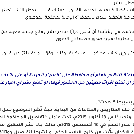
حظر النشر.
ت قضائية بعينها يُحددها القانون. وهناك قرارات بحظر النشر تصدُر
 مرحلة التحقيق سواء بالحفظ أو الإحالة لمحكمة الموضوع.
لمحكمة، هي وشأنها أن تُصدِر قرارًا بحظر نشر وقائع جلسة معينة م
ن حظرها بمجرد صدور حكمها في الدعوى.
فيما عدا ذلك، فإن الأصل في المحاكمات العلنية حتى وإن كانت محاكمات ع
اة للنظام العام أو محافظة على الأسرار الحربية أو على الآداب 
 تمنع أفرادًا معينين من الحضور فيها، أو تمنع نشر أي أخبار عن
م بسببها “بهجت”.
تلك المتاريس والمتاهات من البداية، حيث نُشِر الموضوع محل ا
2015م، تحت عنوان “
تفاصيل المحاكمة ال
، بينما صدر الحكم في 16 أغسطس 2015م. كذلك جاء نشر التح
الإخوان -تُبَث من خارج البلاد- للحكم، و نشرها لتفاصيل ووثائ