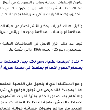
قانون الإجراءات الجنائية وقانون العقوبات في أحوال 
فهناك حظر للنشر بقوة القانون؛ و يكون ذلك في حالا
التحقيق، وهذه القرارات ينتهي سريانها بمجرد انتهاء
وأخيرًا؛ هناك قرارات بحظر النشر تصدُر عن هيئة ا
المحاكمة أو جلسات المحاكمة جميعها، وينتهي سريا
العسكري، رقم 25 – لسنة 1966، والتي نصَّت على
” تكون الجلسة علنية. ومع ذلك يجوز للمحكمة مراع
بسماع الدعوى كلها أو بعضها في جلسة سرية، أو أن
و هو الاستثناء الذي لا ينطبق على القضية المته
أما “بهجت” فقد حرص على تجاوز الوقوع في شرك 
والاتهام بعد صدور الحكم بفترة قاربت الشهرين، وتحديدًا في 13 أكتوبر 
لضباط بالجيش بتهمة التخطيط لانقلاب”
العديد من مواقع وقنوات فضائية موالية لجماعة 