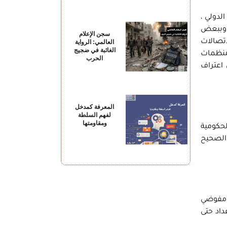
لدولي ،
ر وببعض
سجن الإعلام
اتصالات
العالمي: الرواية
الغائبة في ضجيج
منظمات
الحرب
اعتراف
المعرفة كمدخل
لفهم السلطة
ومقاومتها
لحكومية
 الصحيح
ة مفوضي
داد حتى