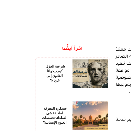
اقرأ أيضًا
 ممثلاً
في رئيسه التنفيذي الدكتور عمرو بدوى ، موجه إلى المدير التنفيذي للمؤسسة يفيد بأن إدارة الجهاز قد أصدرت القرار رقم 430 الصادر
 بجلسة 27/11/2010 والذي قضى بوقف تنفيذ
شرعية العزل:
 موافقة
كيف يحولنا
القانون إلى
لخصوصية
غرباء؟
بموجبها
.
عسكرة المعرفة:
لماذا تخشى
السلطة تخصصات
يم خدمة
العلوم الإنسانية؟