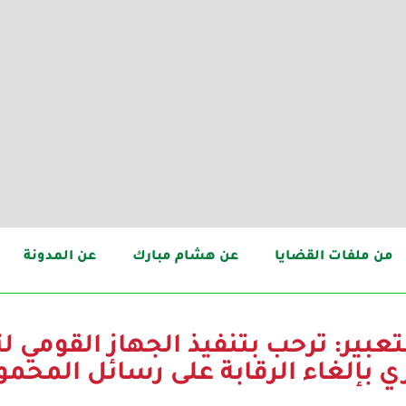
من ملفات القضايا
عن هشام مبارك
عن المدونة
عبير: ترحب بتنفيذ الجهاز القومي ل
ري بإلغاء الرقابة على رسائل المحم