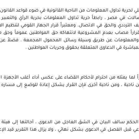
لحرية تداول المعلومات من الناحية القانونية في ضوء قواعد القانون ا
الات في مصر ، رابطاً حرية تداول المعلومات بحرية الرأي والتعبي
 الترددي والحق في الاتصال. ومعتبراً قرار الجهاز القومي لتنظيم ال
راراً مصاب بعدم المشروعية لانتهاكه حق المواطنين عموماً وحق 
والمعلومات عن طريق وسيلة رسائل المحمول المجمعة . فضلاً عن 
باشرة في الدعاوى المتعلقة بحقوق وحريات المواطنين .
ً لما يمثله من احترام لأحكام القضاء على عكس أداء أغلب الأجهزة ا
 من ناحية ، ومن ناحية أخرى فإن القرار يشكل إعادة للوضع إلى مساره
 الحكم سالف البيان في الشق العاجل من الدعوى ، أحالتها إلى هيئ
عي قبل الفصل في الدعوى بشكل نهائي ، ولا يزال هذا التقرير قيد الإع