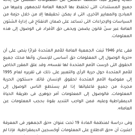
حماية وتعزيز مبدأ الكشف الأقصى عن المعلومات المتمثل فى إتاحة
جميع المستندات التى تحتفظ بها الجهة العامة للجمهور، وغيرها من
المبادئ والمعايير الأخرى، التى لا يمكن تحقيقها إلا من خلال حزمة من
السياسات والإجراءات التى تساعد على ضمان الانفتاح فى إدارة الشئون
العامة عبر سنّ قانون يضمن ويحمى حق الأفراد فى الوصول إلى هذه
المعلومات.
ففى عام 1946 تبنت الجمعية العامة للأمم المتحدة قرارًا ينص على أن
«حرية الوصول إلى المعلومات حق أساسى للإنسان، وأنها محك جميع
الحقوق التى كرست الأمم المتحدة لها نفسه»، وقد علق المقرر الخاص
للأمم المتحدة حول حرية الرأى والتعبير على ذلك فى تقريره لعام 1995
إلى مفوضية الأمم المتحدة لحقوق الإنسان قائلا: «ستكون الحرية
مجردة من جميع فاعلياتها إذا لم يستطع الناس الوصول إلى
المعلومات، فالوصول إلى المعلومات أمر جوهرى فى طريقة الحياة
الديمقراطية وعليه، فمن الواجب التنديد بقوة بحجب المعلومات عن
العامة».
وفى دراسة لمنظمة المادة 19 تحت عنوان «حق الجمهور فى المعرفة
اعتبرت أن «حق الاطلاع على المعلومات أوكسجين الديمقراطية. فإذا لم