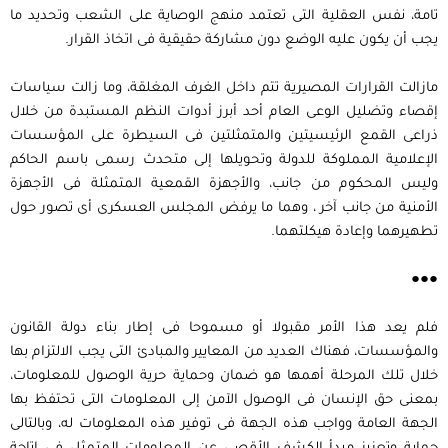
تامة، نفس العقلية التى تعتمد منهج الوصاية على الشعب وتحديد ما
يجب أن يكون عليه الوضع دون مشاركة حقيقية فى اتخاذ القرار.
مازالت القرارات المصيرية تتم داخل الغرف المغلقة، وما زالت سياسات
إقصاء وتضليل الوعى العام أحد أبرز أدوات النظم المستبدة من خلال
ذراعى القمع الرئيسيتين والمتمثلتين فى السيطرة على المؤسسات
الإعلامية المملوكة للدولة وتحويلها إلى متحدث رسمى باسم الحاكم
وليس المحكوم من جانب، والأجهزة القمعية المتمثلة فى الأجهزة
الأمنية من جانب آخر ، وهما ما يرفض المجلس العسكرى أى تصور حول
تطهيرهما وإعادة هيكلتهما.
●●●
فلم يعد هذا الأمر مقبولا أو مسموحا فى إطار بناء دولة القانون
والمؤسسات، فهناك العديد من المعايير والمبادئ التى يجب الالتزام بها
خلال تلك المرحلة أهمها هو ضمان وحماية حرية الوصول للمعلومات،
بمعنى حق الإنسان فى الوصول الآمن إلى المعلومات التى تحتفظ بها
الجهة العامة وواجب هذه الجهة فى توفير هذه المعلومات له، وبالتالى