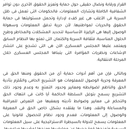
القرار ورقابة ونضال حقيقى حول حماية وتعزيز الحقوق الأخرى دون توافر
الشفافية الكاملة وتشارك المعلومات، فالحكومات التى تعمل فى ظل
السرية فى الأغلب هى غير كفء لإدارة وتحمل مسئوليتها فى حماية
الحقوق والحريات لمواطنيها، لأن حرية تدفق المعلومات وسهولة
الوصول إليها هى الركيزة الأساسية لتحديد المشكلات والمخاطر وطرح
الحلول المناسبة، فثقافة السرية والكتمان التى تمتع بها النظام السابق
ويعتمد عليها المجلس العسكرى الآن هى التى تشجع على انتشار
الإشاعات ونظريات المؤامرة التى يتبناها المجلس العسكرى خلال
المرحلة الانتقالية.
وبالتالى فإن من أهم أدوات حماية أى من الحقوق ومنها الحق فى
المعرفة وحرية الوصول للمعلومات هو التشريع الحامى والمُلزم بتأدية
الحق والناظم لضوابطه ومعايير وحدود التمتع به وعدم وجود ذلك
التشريع يسمح بتوغل السلطة الحاكمة أيا كانت فى انتهاك الحق
والتحكم فى معايير وضوابط تأديته ويعفيها من التعرض للمراقبة
والمساءلة والنقد، وهذا ما يفتقده بشكل خاص الحق فى المعرفة
والوصول إلى المعلومات، فعدم وجود نظام للحصول قانونيا على
المعلومات يسمح للدولة بالسيطرة الاستراتيجية على سيل المعلومات