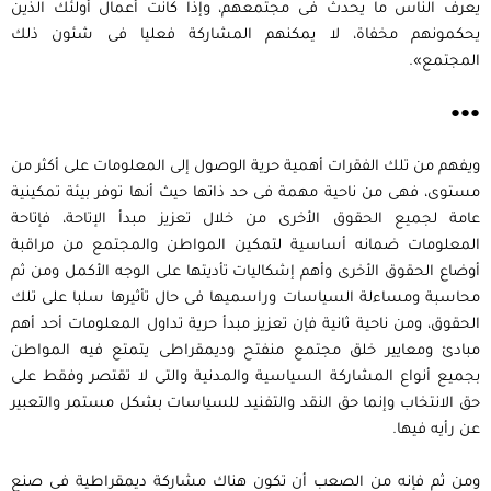
يعرف الناس ما يحدث فى مجتمعهم، وإذا كانت أعمال أولئك الذين
يحكمونهم مخفاة، لا يمكنهم المشاركة فعليا فى شئون ذلك
المجتمع».
●●●
ويفهم من تلك الفقرات أهمية حرية الوصول إلى المعلومات على أكثر من
مستوى، فهى من ناحية مهمة فى حد ذاتها حيث أنها توفر بيئة تمكينية
عامة لجميع الحقوق الأخرى من خلال تعزيز مبدأ الإتاحة، فإتاحة
المعلومات ضمانه أساسية لتمكين المواطن والمجتمع من مراقبة
أوضاع الحقوق الأخرى وأهم إشكاليات تأديتها على الوجه الأكمل ومن ثم
محاسبة ومساءلة السياسات وراسميها فى حال تأثيرها سلبا على تلك
الحقوق، ومن ناحية ثانية فإن تعزيز مبدأ حرية تداول المعلومات أحد أهم
مبادئ ومعايير خلق مجتمع منفتح وديمقراطى يتمتع فيه المواطن
بجميع أنواع المشاركة السياسية والمدنية والتى لا تقتصر وفقط على
حق الانتخاب وإنما حق النقد والتفنيد للسياسات بشكل مستمر والتعبير
عن رأيه فيها.
ومن ثم فإنه من الصعب أن تكون هناك مشاركة ديمقراطية فى صنع