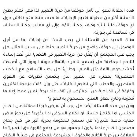
هذه المقالة تدعو إلى تأمل موقفنا من حرية التعبير، لذا فهي تهتم بطرح
الأسئلة أكثر من محاولة تقديم الإجابات، فالهدف منها فتح نقاش حول
أي موقف علينا تبنيه وكيف يمكننا بناءُه، وإلى أي معايير يمكننا الاستناد،
كي تساعدنا في بلورته.
هناك العديد من اﻷسئلة التي يجب البحث عن إجابات لها من أجل
الوصول إلى موقف واضح من حرية التعبير، منها على سبيل المثال: هل
يجب على المجتمع أن يُقلِّل من حرية التعبير في القضايا التي تُعد إساءة
لتلاحم الجماعة؟ هل يُسمَح للأفراد بانتهاك حرمة الرموز التي أصبحت
تُجسِّد جوهر اﻷمة مثل العلم الوطني؟ هل يجب التسامح مع الخطب
العنصرية؟ بمعنى؛ هل التعبير الذي يتضمن نظريات عن التفوق
العنصري، والخطب التي تهاجم الأقليات، حتى وإن كانت مزعجة للكثيرين
وغارقة في الكراهية، من المفترض أن تقف عند درجة يتعين معها إعلانها
مُحرَّمة وخارج نطاق المدى المسموح به للحوار؟
ومن بين هذه الأسئلة أيضًا؛ هل يجب أن نفرض قيودًا مماثلة على الكلام
الجنسي أو المُتحيز جنسيًا، أو الكلام السوقي أو البذيء؟ هل يجوز فرض
حماية خاصة للأديان؟ هل نسمح للحكومة بحرية أكبر في كبح جماح
مضمون الكلام عندما يكون الجمهور هو من يدفع فاتورة حق التعبير؟ ما
العلاقة بين حرية الكلام والحقوق المشروعة للمجتمع في صيانة النظام