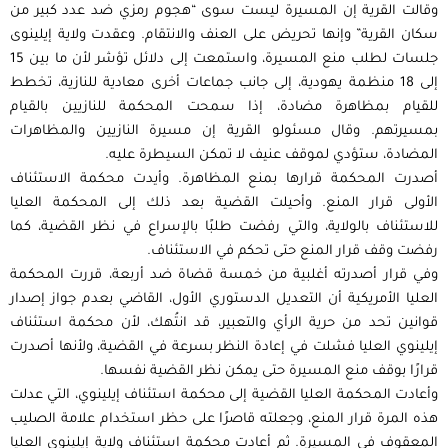
وقالت القرية إن المسيرة ليست سوى “هجوم رمزي ضد عدد كبير من
سكان القرية” وإنها تحريض على العنف والانتقام. وعقدت ولاية إيلينوى
جلسات لطلب منع المسيرة، واستمعت إلى دلائل تؤشر لأن ما بين 15
إلى 18 منظمة يهودية، إلى جانب جماعات أخرى معادية للنازية، تخطط
للقيام بمظاهرة مضادة، إذا سمحت المحكمة للنازيين بالقيام
بمسيرتهم. وقال مسئولو القرية إن مسيرة النازيين والمظاهرات
المضادة، ستؤدي لموقف عنيف لا تمكن السيطرة عليه.
أصدرت المحكمة قرارها بمنع المظاهرة. وأيدت محكمة الاستئناف
اﻷولى قرار المنع. وأحيلت القضية بعد ذلك إلى المحكمة العليا
للاستئناف بالولاية، والتي رفضت طلبًا بالإسراع في نظر القضية، كما
رفضت وقف قرار المنع حتى تحكم في الاستئناف.
وفي قرار أصدرته أغلبية من خمسة قضاة ضد أربعة، قررت المحكمة
العليا اﻷمريكية أن التعديل الدستوري اﻷول، القاضي بعدم جواز إصدار
قوانين تحد من حرية الرأي والتعبير، قد انتُهك، ﻷن محكمة استئناف
إيلينوي العليا فشلت في إعادة النظر بسرعة في القضية، ولأنها أصدرت
قرارًا بوقف منع المسيرة حتى يمكن نظر القضية نفسها.
وأعادت المحكمة العليا القضية إلى محكمة استئناف إيلينوي، التي عدلت
هذه المرة قرار المنع، وجعلته قاصرًا على حظر استخدام علامة الصليب
المعقوف في المسيرة. ثم أعادت محكمة استئناف ولاية إيلينوي العليا