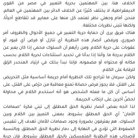
الخلاف هنا، بين المهتمين بحرية التعبير في مصر من القوى
الديمقراطية، لا يختلف كثيرًا عن الخلاف الدائر بين المهتمين في العالم،
فنحن أمام وجهتي نظر تعتمد كل منها على معايير قد تتقاطع أحيانًا،
ولكنها تتبنى نظريات مختلفة.
هناك فريق يرى أن حماية حرية التعبير في جميع اﻷحوال والظروف أمر
ضروري، ويرفض أنصار هذه النظرية أي تنازل أو فرض أي قيود أو
عقوبات على حرية الكلام. ومن رأيهم أن السلوك محمي إذا كان يعبر عن
الكلام بدرجة ما. وأننا إذا بدأنا في تحديد استثناءات لحرية الكلام، بحسب
مكانه أو محتواه أو مضمونه، فإننا نبدأ بذلك في ارتياد المنحدر الزلق
للرقابة على الكلام.
ولكن سرعان ما تتراجع تلك النظرية أمام جريمة أساسية مثل التحريض
على القتل، فلا يجوز فرض حصانة تمنع معاقبة من حرّض على القتل، على
أساس أن كل ما فعله الشخص هو أنه استخدم الكلام في محاولة
لحضِّ آخرين على ارتكاب الجريمة.
لذا اتجه بعض أنصار نظرية الحق المطلق إلى تبني فكرة “صمامات
اﻷمان” أي الحق المطلق بشروط، بمعنى التمييز بين الكلام وبين
السلوك. هم يعترفون بضرورة وجود صمامات للأمان تهدف إلى تنفيس
الضغوط التي تؤدي في النهاية إلى دمار نظرية الحق المطلق، وبالنسبة
لأصحاب هذه النظرية المتمسكين بالحق المطلق بشروط، فإن حرية