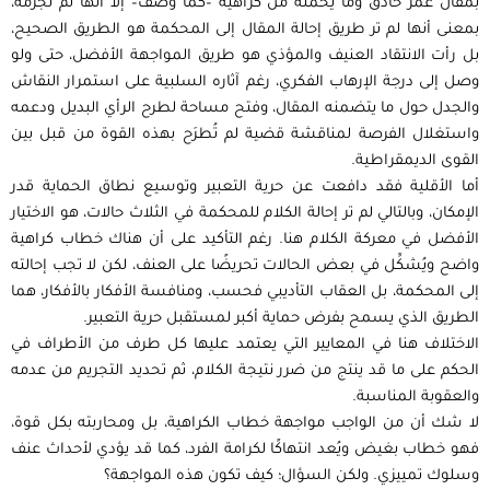
بمقال عمر حاذق وما يحمله من كراهية –كما وُصف– إلا أنها لم تُجرِّمه،
بمعنى أنها لم تر طريق إحالة المقال إلى المحكمة هو الطريق الصحيح،
بل رأت الانتقاد العنيف والمؤذي هو طريق المواجهة اﻷفضل، حتى ولو
وصل إلى درجة اﻹرهاب الفكري، رغم آثاره السلبية على استمرار النقاش
والجدل حول ما يتضمنه المقال، وفتح مساحة لطرح الرأي البديل ودعمه
واستغلال الفرصة لمناقشة قضية لم تُطرَح بهذه القوة من قبل بين
القوى الديمقراطية.
أما اﻷقلية فقد دافعت عن حرية التعبير وتوسيع نطاق الحماية قدر
اﻹمكان، وبالتالي لم تر إحالة الكلام للمحكمة في الثلاث حالات، هو الاختيار
اﻷفضل في معركة الكلام هنا. رغم التأكيد على أن هناك خطاب كراهية
واضح ويُشكِّل في بعض الحالات تحريضًا على العنف، لكن لا تجب إحالته
إلى المحكمة، بل العقاب التأديبي فحسب، ومنافسة الأفكار بالأفكار، هما
الطريق الذي يسمح بفرض حماية أكبر لمستقبل حرية التعبير.
الاختلاف هنا في المعايير التي يعتمد عليها كل طرف من اﻷطراف في
الحكم على ما قد ينتج من ضرر نتيجة الكلام، ثم تحديد التجريم من عدمه
والعقوبة المناسبة.
لا شك أن من الواجب مواجهة خطاب الكراهية، بل ومحاربته بكل قوة،
فهو خطاب بغيض ويُعد انتهاكًا لكرامة الفرد، كما قد يؤدي لأحداث عنف
وسلوك تمييزي. ولكن السؤال؛ كيف تكون هذه المواجهة؟