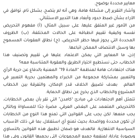
معايير محددة بوضوح.
وأشار التقرير إلى مشكلة هامة، وهي أنه لم يتضح، بشكل تام، توافق في
اﻵراء بشأن ضبط حدود وأبعاد هذا التدبير الاستثنائي.
من الأمور غير المتفق عليها، على سبيل المثال: (أ) مفهوم التحريض
نفسه وكيفية تقييم انطباقه على الحالات المختلفة، (ب) الظروف
المحددة التي يجوز فيها حظر التحريض، (ج) نطاق العقوبات المسموح
بها وسبل الانتصاف الممكن اتباعها.
إذن، ما المعايير التي يمكن الاعتماد عليها في تقييم وتصنيف هذا
الخطاب، حتى نستطيع اختيار الطريق والعقوبة المتناسبة معه؟
هناك اجتهادات هامة لمنظمة “المادة 19” المعنية بالدفاع عن حرية الرأي
والتعبير، بمشاركة مجموعة من الخبراء والمهتمين بحرية التعبير في
العالم، بهدف تضييق الخلاف قدر اﻹمكان، والتفرقة بين الخطاب
المشروع والخطاب الذي يخرج عن نطاق الحماية.
تتمثل أهم الاجتهادات في مبادئ “كامدن” التي تقر بأن بعض الخطابات،
كالتحريض المتعمد على البغض العرقي، مضرة جدًا للمساواة وبالتالي
يجب منعها. لكن يجب على القوانين التي تمنع هذا النوع من الخطابات
أن تكون محددة وواضحة، بحيث تمنع أي استغلال، بما في ذلك الأسباب
السياسية الانتهازية. فالهدف هو ضمان تطبيق هذه القوانين بالتساوي
وبصورة عادلة، لمنفعة جميع المجموعات التي يحميها القانون، وفي هذا