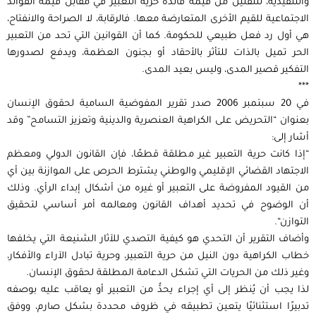
والتنفيذية، للتقليل من قيمة فائدة حرية التعبير في مقابل قيمة الفوائد
الاجتماعية للقيم اﻷخرى المتعارضة معها. فالرقابة، لا الصراحة والانفتاح،
هي أول رد فعل طبيعي للحكومة. كما أن القوانين التي تحد من التعبير
الحر تميل بالذات للتأثر باﻷحقاد أو بجنون العظمة، ويدفع لصدورها
التفكير قصير المدى، وليس بعيد المدى.
***
في 20 سبتمبر 2006 صدر تقرير المفوضية السامية لحقوق اﻹنسان
بعنوان “التحريض على الكراهية العنصرية والدينية وتعزيز التسامح” وقد
أشار إلى:
“إذا كانت حرية التعبير غير مطلقة قطعًا، فإن القانون الدولي ومعظم
الاجتهاد القضائي اﻹقليمي والوطني يشترط الحرص على الموازنة بين أي
من القيود المفروضة على التعبير أو غيره من أشكال إبداء الرأي. وذلك
أن الوضوح في تحديد أهداف القانون ومعالمه أمر أساسي لتحقيق
التوازن“.
وأضاف التقرير أن التحدي هو كيفية التصدي للآثار الشنيعة التي يخلفها
خطاب الكراهية دون النيل من حرية التعبير، وحرية تبادل اﻵراء واﻷفكار،
وغير ذلك من الحريات التي تشكل الدعامة المطلقة لحقوق اﻹنسان.
لذا يجب أن يُنظر إلى أي إجراء يحدُّ من التعبير أو يعاقب عليه بوصفه
تدبيرًا استثنائيًا يتعين تطبيقه في ظروف محددة بشكل صارم، ووفق