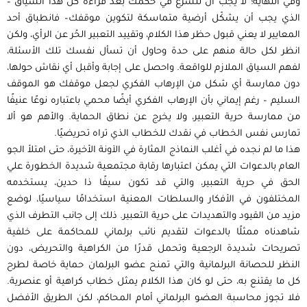
وفي النهاية؛ لا يجب أن تتسرع في حكمك بعد قراءة كل هذا السياق –
الذي يجب أن يشكّل أرضية متماسكة لتكوين موقفك– فانطباق أحد
المعايير لا يعني قبول حظر هذا الكلام، وتقييد التعبير الحُر عن الرأي، ولكن
انظر لكل حالة منهم على حدة وحاول أن تسأل نفسك تلك الأسئلة،
لفهم السياق الملازم للواقعة. واحصل على إجابة وأقبل أي نقاش حولها،
دون ممارسة أي شكل من الإرهاب الفكري لجعل موقفك هو الموقف
السليم – رغم إيماني بأن اﻹرهاب الفكري أيضًا محمي باعتباره نوعًا عنيفًا
من ممارسة حرية التعبير، ولا يخرج عن نطاق الحماية. والأهم هو ألا
تمارس نفس الخطاب في نقدك للخطاب الذي تراه تحريضيًا.
هذا ما لم نجده في أغلب النماذج المثارة في الآونة الأخيرة، حتى امتلأ الجو
العام بالدعوات التي يمكن اعتبارها رقابة مجتمعية شديدة الخطورة علي
الحق في حرية التعبير، والتي قد تكون سيفًا ذا حدين، يستخدمه
المختلفون في الأفكار والسلطات المعنية استخدامًا سياسيًا، لوضع
مزيد من القيود والتهديدات على حرية التعبير. ذلك إلى جانب التطرف الذي
شاهدناه ممثلًا بالدعوات لتقديم نائب برلماني للمحاكمة على خلفية
تصريحات شديدة الرجعية وتحمل قدرًا من الكراهية والتحريض، دون
النظر للحصانة البرلمانية والتي تمنح عضو البرلمان حماية خاصة لطرح
كل ما يقتنع به، حتى لو كان هذا الكلام يمثل خطاب كراهية أو عنصرية.
فلا تجوز محاسبة العضو البرلماني أمام المحاكم، لكن الطريق اﻷفضل