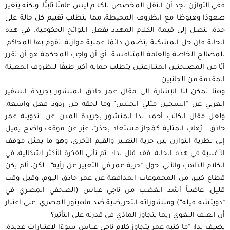
ففي التوازن نجد أن الثقل المخصص للكلام ليس عاملًا ثابتًا، ولكنه يتغير
صعودًا وهبوطًا مع الظروف المحيطة، مما يتطلب تقييم كل حالة على
حدة، لنصل إلى قيمة الكلام المهدد بفعل اللوائح الحكومية. في هذه
الحالة فإن حل المشكلة يتضمن دائمًا عملية موازنة، تقوم بها المحاكم،
للمصالح الخاصة والعامة المتنافسة. أي أن واجب المحكمة هو أن تقرر
أيًا من المصلحتين المتنازعتين يتطلب حماية أكبر طبقًا للظروف المعينة
المقدمة من الجانبين.
وهنا تمكن لنا اﻹشارة إلى مقال عمر حاذق المنشور بجريدة السفير
العربي عن “السجين مثلي الجنس” وما لحقه من ردود فعل واسعة،
ولعل مقال الكاتب أحمد ندا المنشور بجريدة المدن عن “تدوينة عمر
حاذق.. رُهاب المثلية كمَجاز مستعاد بحذر“، عبّر عن موقف واضح يميل
إلى نظرية التوازن بين حرية التعبير والقيم الأخرى، وهو ما يمثل موقف
اﻷغلبية في هذه الحالة، فقد قال ندا: “ثم تأتي الفكرة الأكثر إشكالية، في
الكلام الذاهب والآتي، حول “حرية عمر في التعبير عن رأيه“.. لكن، ألم يكن
قطاع كبير، من المجموعات المدافعة عن عمر حاذق اليوم، وقبل وقت
قليل، غاضباً أشد الغضب من ناجي عباس (الصحفي المصري في
“دويتشه فيله“) ومنشوراته التحريضية ضد ماهينور المصري، على اعتبار
أن العنف اللغوي ربما يتجاوز المادّي في قدرته على التأثير؟
يضيف ندا: “ما كتبه عمر يتجاوز كلام ناجي عباس سوءًا لاعتبارات عديدة،