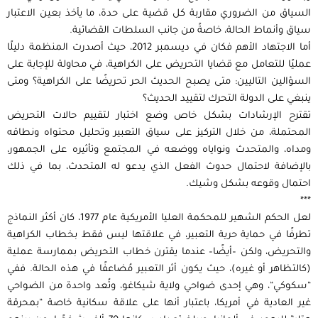
السياق من الضروري مقاربة كل قضية على حدة، ما يأخذ بعين الاعتبار
سياق وأنماط الحالة، خاصةً من جانب السلطات القضائية.
أما الاجتهاد الأهم فكان في ديسمبر 2012، حيث أصدرت المنظمة دليلًا
عمليًا للتعامل مع قضايا التحريض على الكراهية، في محاولة للإجابة على
السؤالين التاليين: متى يصبح الحديث الحر تحريضًا على الكراهية؟ ومتى
ينبغي على الدولة التحرك لتقييد الحديث؟
تقترح الإرشادات بشكل خاص وضع اختبار لتقييم حالات التحريض
المحتملة، من خلال التركيز على سياق التعبير وتحليل محتواه ونطاقه
ومداه، والمتحدث ونواياه ووضعه في المجتمع وتأثيره على الجمهور،
بالإضافة لاحتمال حدوث الفعل الذي يدعو له المتحدث، بما في ذلك
احتمال وقوعه بشكل وشيك.
***
لعل الحكم الشهير للمحكمة العليا الأمريكية عام 1977، كان أكثر النماذج
تطرفًا في حماية حرية التعبير، في علاقتها ليس فقط بخطاب الكراهية
والتحريض، ولكن –أيضًا– عندما يقترن خطاب التحريض بممارسة عملية
(كالتظاهر أو غيره)، حيث يكون أثر التعبير مُضاعفًا في هذه الحالة. ففي
“سكوكي“، وهي إحدى ضواحي ولاية شيكاغو، وتُعد واحدة من الضواحي
غير العادية في أمريكا، باعتبار أنها على علاقة سكانية خاصة “بمحرقة