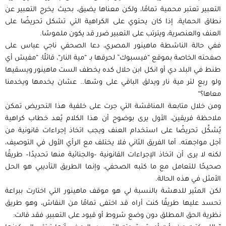
التعبير تعتبر محمية تمامًا، ولكن معناها يضيق، بحيث يخرج التعبير عن
نطاق الحماية، إذا كان يحتوي على الكراهية التي تشكل تحريضًا على
العنف والعنصرية، ويترتب على التعبير ضرر قد يكون ملموسًا.
ففي حالة الناشطة ماهينور المصري، دعا الصحفي ناجي عباس على
صفحته الخاصة بموقع “فيسبوك” لحرقها بـ “مية النار“، قائلًا: “مفيش أي
طنط في البلد دي أو انكل ابن حلال كده يخطف الست ماهينور ويسقيها
ولو ربع لتر مية نار ويدلق الباقي على وشها.. عشان يخدمها ويخدمنا
معاها؟“
ومن خلال متابعة المناقشة التي جرت على خلفية هذا التحريض تمكن
ملاحظة فريقين، اﻷول يرى بوضوح أن هذا الكلام يُعد خطاب كراهية
يُشكِّل تحريضًا على استخدام العنف ويجب اتخاذ إجراءات قانونية من
أجل مواجهته. أما الفريق الثاني فلا يختلف مع الرأي اﻷول في التوصيف،
لكنه لا يرى أن اتخاذ الإجراءات القانونية –والجنائية منها تحديدًا– طريقًا
صحيحًا للتعامل مع ما كتبه الصحفي، وإنما الطريق التأديبي هو الحل
اﻷمثل في هذه الحالة.
لكن المثير للدهشة بالنسبة لي هو موقف ماهينور التي اختارت ببراعة
تحسد عليها طريقًا كنت أراه قد اختفى تمامًا من النقاش، وهو طريق
نظرية الحق المطلق دون وضع شروط أو قيود على التعبير، فقد قالت: