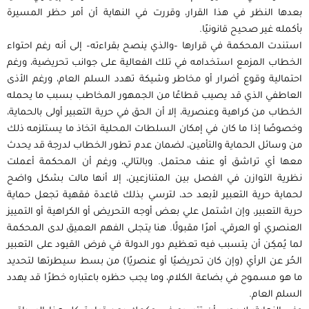
بعدها النظر في هذا القرار، وقررت في النهاية أن أمر حظر المسيرة
بأكمله غير صحيح قانونيًا.
استندت المحكمة في قرارها –والذي ينصح بقراءته– إلى أنه رغم احتواء
الخطاب المزمع استخدامه في تلك الفعالية على جوانب تحريضية، ورغم
احتمالية وقوع أضرار أو مخاطر وشيكة تهدد السلم العام، ورغم الأذى
العاطفي الذي قد يصيب قطاعًا من الجمهور المخاطب بسبب ما يحمله
الخطاب من كراهية وعنصرية، إلا أن الحق في حرية التعبير أولى بالحماية،
وخصوصًا إذا ما كان في إمكان السلطات المحلية اتخاذ ما يستلزمه ذلك
من وسائل الحماية والتأمين، لضمان عدم تطور الخطاب لدرجة قد يحدث
معها أي تراشق أو عنف محتمل. وبالتالي، ورغم أن المحكمة أعملت
نظرية التوازن في الفصل بين المتنازعين، إلا أنها مالت بشكل واضح
لحماية حرية التعبير لأبعد حد، لترسي بذلك قاعدة فقهية تجعل حماية
حرية التعبير، وإن اشتمل علي بعض أوجه التحريض أو الكراهية أو التمييز
العنصري أو العرقي، أمرًا مقبولًا. هنا يتجلى الفهم العميق لدى المحكمة
لما يُمكِن أن يتسبب فيه تعظيم دور الدولة في فرض القيود على التعبير
الحُر عن الرأي (وإن كان تحريضيًا أو عنصريًا) من بسط سيطرتها لتحديد
ما هو مسموح في بضاعة الكلام، وما يجب حظره باعتباره خطرًا قد يهدد
السلم العام.