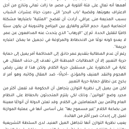
أهمها أنه تعالٍ على فئة أقلوية في مصر، ما زالت تعاني وتنازع من أجل
الاعتراف بهويتها، وقضية “باب البحر“ التي دمرت حياة عشرات الشباب
بسبب المذيعة منى عراقي، أرادت أن تفضح “المثلية” باعتبارها مشكلة
اجتماعية كبيرة. حجم التأثير والفارق بين البرنامج والتدوينة لن يكون سببًا
كافيًا لتقليل الحدة. ثم إن “الإرهاب” الذي يتحدث عنه المدافعون عن عمر،
لا يعدو كونه نوعًا من الانحطاط والمراوغة في تجميل ما يمكن اعتباره
جريمة”.
رغم أن عدم المطالبة بتقديم عمر حاذق إلى المحاكمة أمر يميل إلى حماية
حرية التعبير، إلا أن المطالبات المبطنة التي تهدف إلى حذف المقال، هي
غاية في الخطورة على مستقبل حرية الكلام، ولكن هذا لا يعني رفض
الهجوم والنقد العنيف والمؤذي –أحيانًا– ضد المقال وكاتبه، وهو أمر لا
يخرج عن نطاق حماية حرية التعبير.
لكن من يميل إلى نظرية التوازن يتجاهل أن الحكومة قد تفعل أكثر من
مجرد وضع “قوانين“، وذلك لكي يلتزم المتحدثون بالحفاظ على النظام
العام واﻷمن بين المتعاملين في الكلام. وقد تعلن الدولة أن أنواعًا معينة
من بضاعة الكلام “غير مسموح بها” على أساس أنها في عملية الموازنة
تميل إلى إحداث ضرر أكثر من الفائدة.
يعيب نظرية التوازن أنها تتجاهل الميل العنيد، لدى السلطة التشريعية