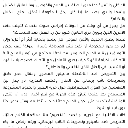
الداخلي واﻷمن؟ وما مدى الصلة بين الكلام والفوضى، وما الفارق الضئيل
بينهما والذي يحدد ما إذا كان يحق للحكومة التدخل لمنع اﻹخلال
بالنظام؟
هل يجوز في أي وقت من اﻷوقات إخراس صوت متحدث لتجنب عنف
اﻵخرين الذين ينوون خرق القانون كنوع من رد الفعل ضد المتحدث؟
عندما يتعلق الحديث باﻷمن القومي، هل يتمتع بحماية أكثر أم أقل؟ وإلى
أي حد يجوز للحكومة أن تقيد نشر الصحافة ﻷسرار الدولة؟ كيف يمكن
التوفيق بين قيم الكلام الحر وبين مصلحة المجتمع في توفير العلاج ﻷية
انتهاكات لكرامة الفرد؟ كيف يجري التعامل مع انتهاك خصوصيات الفرد،
أو التسبب في إلحاق اﻷذى النفسي والعاطفي؟
بين التحريض ضد الناشطة ماهينور المصري ومقال عمر حاذق
وتصريحات نائب برلماني عن الختان وكشف العذرية، ثار جدل بين
المهتمين من القوى الديمقراطية، حول حرية التعبير والحدود المشروعة
المسموح بها، عندما تتنازع هذه الحرية مع قيم أخرى. دون أن تنتهي
المناقشة بتحديد متى يكون الكلام خطرًا ويجب تنظيمه، ومتى يكون حرًا
دون قيد أو شرط.
كانت اﻷغلبية مع تجريم -وأقصد بـ“التجريم” هنا محاكمة الكلام جنائيًا–
التحريض ضد ماهينور وتصريحات النائب البرلماني. ورغم رفض ما جاء