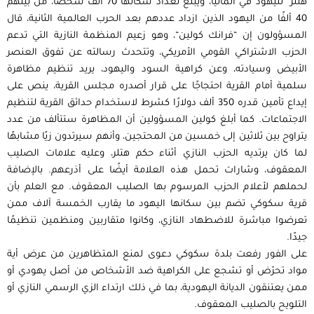
هتلر” لليهود في ألمانيا، ويبلغ تعداد سكانها 70 ألف شخصًا، من بينهم
40 ألفًا من اليهود الذين ازداد عددهم بعد الحرب العالمية الثانية، قال
المسؤولون إن “فرانك كولين“، وهو زعيم المنظمة النازية التي تدعم
الحزب الاشتراكي القومي اﻷمريكي، وتتحدث رسالته عن تفوق العنصر
اﻷبيض وسيادته، وعن كراهية السود واليهود، يريد تنظيم مظاهرة
سلمية أمام القرية احتجاجًا على قرار أصدره مجلس القرية، ينص على
إيداع تأمين قدره 350 ألف دولارًا كشرط لاستخدام حدائق القرية لتنظيم
الاجتماعات. كما أبلغ كولين المسؤولين أن المظاهرة ستتألف من عدد
يتراوح بين ثلاثين إلى خمسين من المحتجين، وأنهم سيرتدون زيًا مشابهًا
لما كان يرتديه الحزب النازي أثناء حكم هتلر، وعليه علامات الصليب
المعقوف، وشارات تحمل هذه العلامة أيضًا على أذرعهم. بالإضافة
لحملهم لأعلام الحزب المرسوم بها الصليب المعقوف. مع العلم بأن
قرية سكوكي تضم بين سكانها اليهود ما يقارب الخمسة آلاف ممن
تعرضوا مباشرة للاضطهاد النازي، وكانوا متقاربين ومنظمين تنظيمًا
جيدًا.
على الفور رفعت بلدة سكوكي دعوى لمنع المتظاهرين من عرض أية
مواد تحرّض أو تشجع على الكراهية ضد اﻷشخاص من أصل يهودي أو
ممن يعتنقون الديانة اليهودية، بما في ذلك ارتداء الزي الرسمي النازي أو
التلويح بالصليب المعقوف.