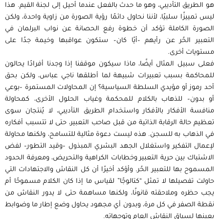
هو الطريق التأديبي، وهو ما حدث بالفعل عندما أحيل إلى لجنة القيم. هذا
ليس تمييزًا سلبيًا، لأننا نحاول دائمًا رؤية الصورة من زاوية واحدة، ولكن
الصورة الكاملة تؤكد أن خطوة رفع الحصانة عن نواب البرلمان في
التعبير الحُر عن رأيهم –أيًا كان– ستكون عواقبها وخيمة جدًا على
مستويات أخرى.
فعلى سبيل المثال أيضًا، ماذا سيكون موقفنا إذا وجدنا أفرادًا يحالون
للمحاكمة بسبب تعبيرات شبيهة لما أطلقها ناجي عباس، ولكن بحق
أحد رموز أو مؤيدي السلطة السياسية؟ إن المحاولات المستمرة –بوعي
أو بدون– للذهاب بالكلام للمحكمة وغياب الحلول الأخرى، كمحاولة
منافسة الأفكار بالأفكار واستخدام الطريق التأديبي، لا يُنتجان سوى
تعظيم حالة الرقابة الذاتية من قبل صاحب التعبير، حتى لا تتسبب أفكاره
في الذهاب به للسجن. هذه ليست دعوة مثالية للتسامح، ولكنها محاولة
لإعمال التفكير واستغلال الجهد البشري المبذول –وقيد التطور– لفض
الاشتباك بين حرية التعبير وخطابات الكراهية والتحريض، ومعرفة الحدود
المسموح بها للتعبير الحُر. وأؤكد أخيرًا أن كل النقاش والاجتهادات التي
حاولت تفصيلها لا تمثل “كتالوجًا” لقياس ما إذا كان الكلام مسموحًا أم
يجب حظره وملاحقته قانونًا، ولكنها مساهمة حتى لا يدور النقاش من
نقطة الصفر في كل مرة، وبدون أي مجهود يحاول وضع إطار ما وضوابط
بعينها لسياق النقاش العام وتوجهاته.