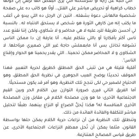
” اللي كتبه عن رأيه أو شرشحته التي يرى البعض أنها ترتقي إلي كونها
خطاب كراهية أو تحريض مباشر علي القتل… أولًا هو كاتب ده علي صفحة
شخصية مالهاش دعوة بشغله.. اتنين ان الرجل ده اللي يبدو في أغلب
ما يكتب إنه من كارهي الثورة هو شخص لا يستحق الانتباه له.. بالنسبة
لي أحسن طريقة للرد عليه لا هي محاضر و لا شكاوي، ولكن إننا نقنع عدد
ناس أكتر بأفكارنا أو باللي بنتكلم عليه.. أنا عارفة إن دا ممكن الناس
تشوفه تخاذل بس أنا مابعملش حاجة غير اللي ضميري مرتاحلها. لا
الشكاوى و لا المحاضر ممكن تحمينا.. اللي يقدر يحمينا هو الحوار وإقناع
الناس“.
أقلية قليلة هي من تتبنى الحق المطلق كطريق لحرية التعبير، فهذا
الموقف تحديدًا يوضح العيب الجوهري في نظرية الحق المطلق، وهو
الاحتياج لضمير حي لكى تنجح تلك النظرية، وهو أمر قد يكون مستحيلًا.
أما الفريق الثاني فيرى ضرورة التوازن بين الكلام الحر وبين القيم
الاجتماعية اﻷخرى؛ ما هو وزن مصلحة الكلام في مقابل وزن المصلحة
اﻷخرى المنافسة له؟ هكذا يُحلُّ الصراع أو النزاع بينهما، طبقًا لتحليل
مباشر للتكلفة والفائدة العائدة من ذلك.
وتنطلق تلك النظرية من أن نزاعات حرية الكلام يمكن حلها بواسطة
القانون، مثلما يمكن أن تُحل معظم النزاعات الاجتماعية اﻷخرى، عن
طريق قياس المصالح المتنازعة.