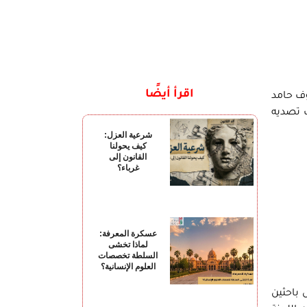
اقرأ أيضًا
وف حامد
ب تصديه
شرعية العزل:
كيف يحولنا
القانون إلى
غرباء؟
عسكرة المعرفة:
لماذا تخشى
السلطة تخصصات
العلوم الإنسانية؟
 باحثين