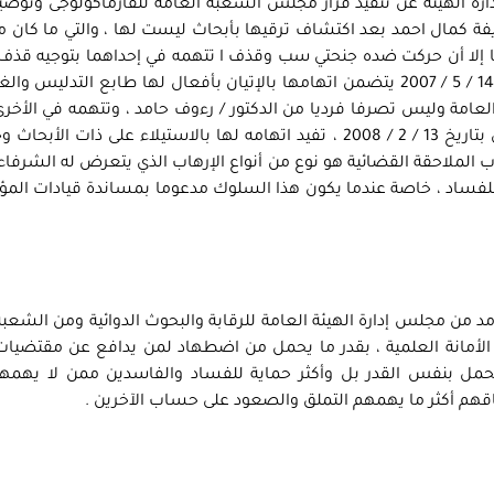
ة الهيئة عن تنفيذ قرار مجلس الشعبة العامة للفارماكولوجى وتوصيه
فة كمال احمد بعد اكتشاف ترقيها بأبحاث ليست لها ، والتي ما كان م
 إلا أن حركت ضده جنحتي سب وقذف ا تتهمه في إحداهما بتوجيه قذف
اجتماع مجلس الشعبة العامة للفارماكولوجى بتاريخ 14 / 5 / 2007 يتضمن اتهامها بالإتيان بأفعال لها طابع الت
لعامة وليس تصرفا فرديا من الدكتور / رءوف حامد ، وتتهمه في الأخرى
قذف لها عن طريق الإدلاء بتصريحات لجريدة الاهالى بتاريخ 13 / 2 / 2008 ، تفيد اتهامه لها بالاستيلاء على ذا
ب الملاحقة القضائية هو نوع من أنواع الإرهاب الذي يتعرض له الشرفاء
فساد ، خاصة عندما يكون هذا السلوك مدعوما بمساندة قيادات ال
مد من مجلس إدارة الهيئة العامة للرقابة والبحوث الدوائية ومن الشعبة
لأمانة العلمية ، بقدر ما يحمل من اضطهاد لمن يدافع عن مقتضيات 
يحمل بنفس القدر بل وأكثر حماية للفساد والفاسدين ممن لا يهمهم
قهم أكثر ما يهمهم التملق والصعود على حساب الآخرين .