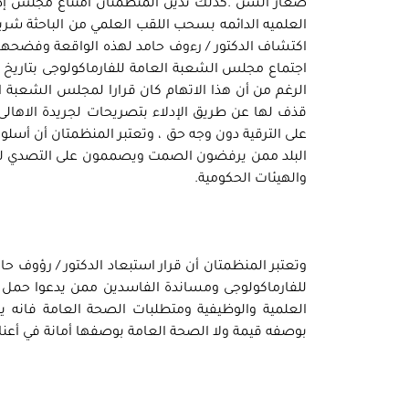
صغار السن .كذلك تدين المنظمتان امتناع مجلس إدار
العلميه الدائمه بسحب اللقب العلمي من الباحثة شري
اكتشاف الدكتور / رءوف حامد لهذه الواقعة وفضحها
الرغم من أن هذا الاتهام كان قرارا لمجلس الشعبة ا
على الترقية دون وجه حق ، وتعتبر المنظمتان أن أسلو
البلد ممن يرفضون الصمت ويصممون على التصدي لل
والهيئات الحكومية.
وتعتبر المنظمتان أن قرار استبعاد الدكتور / رؤوف حا
للفارماكولوجى ومساندة الفاسدين ممن يدعوا حمل ا
العلمية والوظيفية ومتطلبات الصحة العامة فانه 
بوصفه قيمة ولا الصحة العامة بوصفها أمانة في أعنا