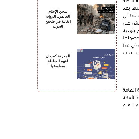
 اللجنة
نها بعد
سجن الإعلام
 لها في
العالمي: الرواية
الغائبة في ضجيج
دليس والغش على
الحرب
 بتوجيه
ت الأبحاث وحصولها
 في هذا
مؤسسات
المعرفة كمدخل
لفهم السلطة
ومقاومتها
 العامة
الأمانة
 العلم