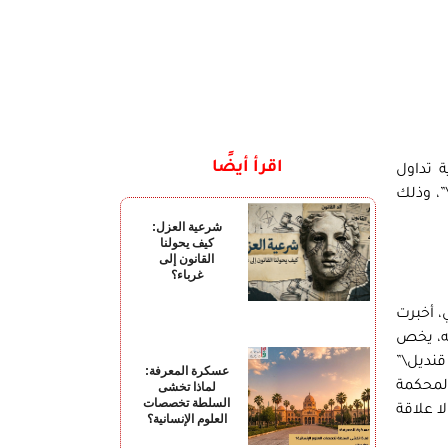
اقرأ أيضًا
 تداول
”، وذلك
شرعية العزل:
كيف يحولنا
القانون إلى
غرباء؟
، أخبرت
نه، يخص
قنديل\”
عسكرة المعرفة:
المحكمة
لماذا تخشى
السلطة تخصصات
ا علاقة
العلوم الإنسانية؟