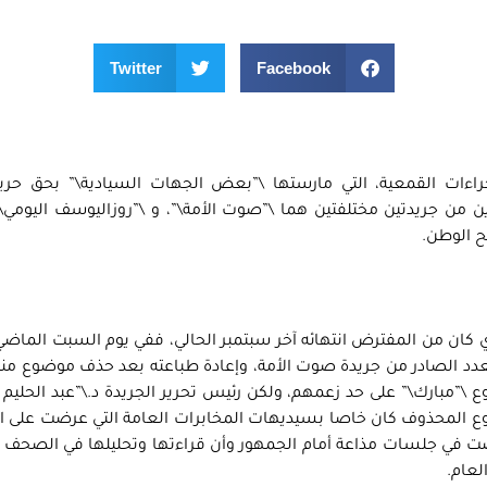
Twitter
Facebook
راءات القمعية، التي مارستها \”بعض الجهات السيادية\” بحق حرية
 من جريدتين مختلفتين هما \”صوت الأمة\”، و \”روزاليوسف اليومي\
ح الوطن.
ي كان من المفترض انتهائه آخر سبتمبر الحالي، ففي يوم السبت الماضي
لعدد الصادر من جريدة صوت الأمة، وإعادة طباعته بعد حذف موضوع م
\”مبارك\” على حد زعمهم، ولكن رئيس تحرير الجريدة د.\”عبد الحليم 
وع المحذوف كان خاصا بسيديهات المخابرات العامة التي عرضت على 
ت في جلسات مذاعة أمام الجمهور وأن قراءتها وتحليلها في الصحف ل
لعام.