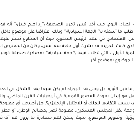
لصادر اليوم، حيث أكد رئيس تحرير الصحيفة \”إبراهيم خليل\” أنه فو
 طلب ما أسمته بـ\” الجهة السيادية\” وذلك اعتراضا على موضوع داخل ا
سس الاقتصادي في عهد الرئيس المخلوع، حيث أن المخلوع تستر عليه
ذي كانت الجريدة قد نشرت أول حلقة منه أمس، وكان من المفترض اس
المرة الأولى ، التي تطلب فيها \”جهة سيادية\” بمصادرة صحيفة قومية
ا الموضوع بموضوع آخر.
ا قبل الثورة، بل وحتى هذا الإجراء لم يكن متبعا بهذا الشكل في العهد 
وهل هو إيذان بعودة العصور القمعية في أربعينيات القرن الماضي، وال
سبب انتقادها للملك أو للاحتلال الإنجليزي؟. هل أصبحت أي معلومة 
 وجهة نظر المجلس العسكري، معلومة تضر بمصالح الوطن، أو خطر ع
ية، وتعويم الموضوع، بحيث يمكن لهم مصادرة ما يرون هم أنه ضا