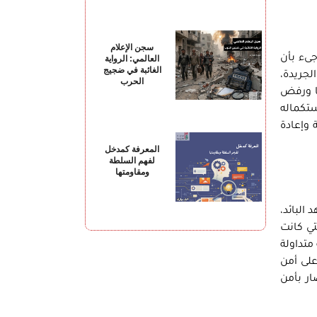
سجن الإعلام
جىء بأن
العالمي: الرواية
الغائبة في ضجيج
لجريدة،
الحرب
ا ورفض
تكماله
 وإعادة
المعرفة كمدخل
لفهم السلطة
ومقاومتها
البائد،
تي كانت
متداولة
لى أمن
ر بأمن