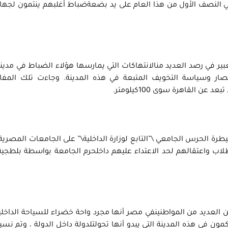
 النصف الأول من هذا العام على يد بضعةضباط أغلبهم ينتمون لجها
ير في رصد العديد منالانتهاكات التي يمارسها هؤلاء الضباط في مدينة
ر وسياسة التخويف المتبعة في هذه المدينة. وجاءت تلك المفاج
ن القاهرة سوى 100كيلومتر.
طرة الحرس الجامعي \”التابع لوزارة الداخلية\” على الجامعات المصرية 
اب واعتقالهم لحد الاعتداء عليهم داخلحرم الجامعة بواسطة بلطجية
ن العديد من المواطنينفي مصر أنها مجرد واحة خضراء للسياحة الداخلي
ون في هذه المدينة التي يبدو أنها تحولتلدولة داخل الدولة ، وتم نسي