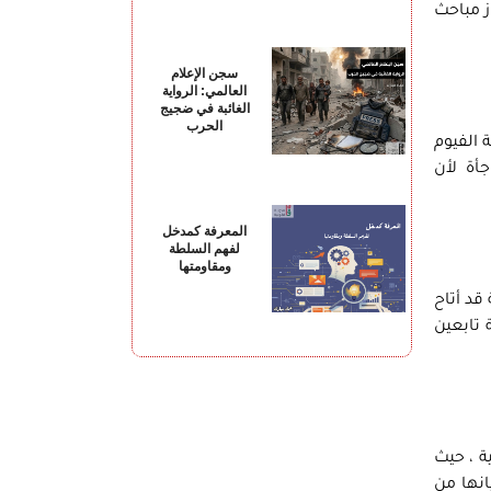
ز مباحث
سجن الإعلام
العالمي: الرواية
الغائبة في ضجيج
الحرب
 الفيوم
أة لأن
المعرفة كمدخل
لفهم السلطة
ومقاومتها
قد أتاح
 تابعين
ة ، حيث
انها من