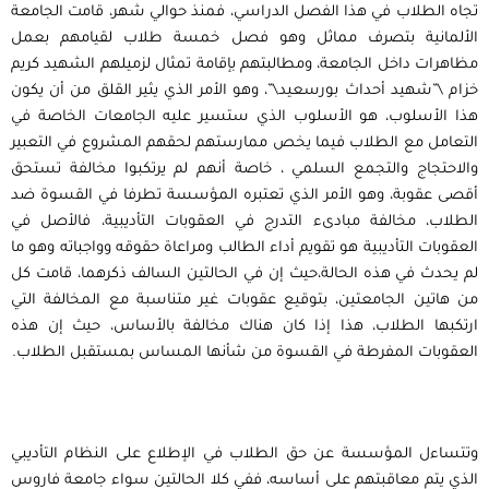
تجاه الطلاب في هذا الفصل الدراسي، فمنذ حوالي شهر، قامت الجامعة
الألمانية بتصرف مماثل وهو فصل خمسة طلاب لقيامهم بعمل
مظاهرات داخل الجامعة، ومطالبتهم بإقامة تمثال لزميلهم الشهيد كريم
خزام \”شهيد أحداث بورسعيد\”، وهو الأمر الذي يثير القلق من أن يكون
هذا الأسلوب، هو الأسلوب الذي ستسير عليه الجامعات الخاصة في
التعامل مع الطلاب فيما يخص ممارستهم لحقهم المشروع في التعبير
والاحتجاج والتجمع السلمي ، خاصة أنهم لم يرتكبوا مخالفة تستحق
أقصى عقوبة، وهو الأمر الذي تعتبره المؤسسة تطرفا في القسوة ضد
الطلاب، مخالفة مبادىء التدرج في العقوبات التأديبية، فالأصل في
العقوبات التأديبية هو تقويم أداء الطالب ومراعاة حقوقه وواجباته وهو ما
لم يحدث في هذه الحالة،حيث إن في الحالتين السالف ذكرهما، قامت كل
من هاتين الجامعتين، بتوقيع عقوبات غير متناسبة مع المخالفة التي
ارتكبها الطلاب، هذا إذا كان هناك مخالفة بالأساس، حيث إن هذه
العقوبات المفرطة في القسوة من شأنها المساس بمستقبل الطلاب.
وتتساءل المؤسسة عن حق الطلاب في الإطلاع على النظام التأديبي
الذي يتم معاقبتهم على أساسه، ففي كلا الحالتين سواء جامعة فاروس