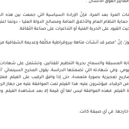
 معايير حقوق الانسان”.
ات المرة بعد المرة، فإنَّ الإرادة السياسية التي جمعت بين هذه ا
اية النظام العام والأخلاق العامة ومصالح الدولة العليا – دونما اعتبار 
ث القيود على الحرية الفنية أو التداعيات على صناعة الثقافة.
وز‘، إنَّ “مصر قد أنشأت متاهة بيروقراطية مكلِّفة وعديمة الشفافية من 
بة المسبقة والسماح بحرية التنظيم للفنانين، وتشتمل على شهادات 
ومي. وفي شهادته التي تضمنتها الدراسة، يقول المخرج السينمائي ’أ
صاريح تعجيزية بصورة متعمدة، حتى إذا وافق الرقيب على الفيلم. فع
ن الرقباء، فيؤشرون عليه: هذا الفيلم تمت الموافقة عليه من جهاز الرق
ة الفيلم. فهذه الموافقة ليس لها أي قيمة إلا بعد مشاهدة الفيلم. و