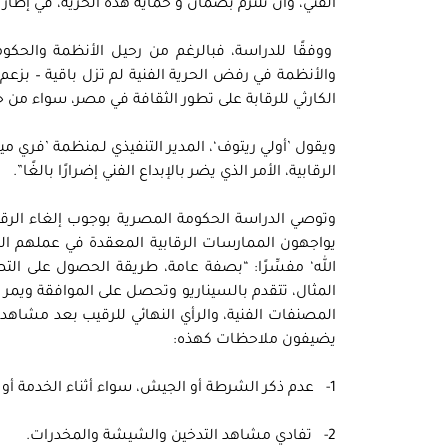
الفني، وأن تلتزم بضمان و حماية هذه الحرية، في إطار
ووفقًا للدراسة، فبالرغم من رحيل الأنظمة والحكوم
والأنظمة في رفض الحرية الفنية لم تزل باقية – بزعم حم
الكارثي للرقابة على تطور الثقافة في مصر، سواء من حي
ويقول ’أولي ريتوف‘، المدير التنفيذي لـمنظمة ’فري مي
الرقابية، الأمر الذي يضر بالإبداع الفني إضرارًا بالغًا”.
وتوصي الدراسة الحكومة المصرية بوجوب إلغاء الرقا
يواجهون الممارسات الرقابية المعقدة في عملهم الي
الله‘ مفسِّرًا: “بصفة عامة، طريقة الحصول على الت
المثال، تتقدم بالسيناريو وتحصل على الموافقة ويمر م
المصنفات الفنية، والرأي النهائي للرقيب بعد مشاهد
يضيفون ملاحظات كهذه:
1- عدم ذكر الشرطة أو الجيش، سواء أثناء الخدمة أو خارجها، في أي صيغة كانت.
2- تفادي مشاهد التدخين والشيشة والمخدرات.