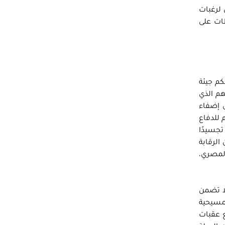
 لرغبات
طات على
كم جيئة
هم الذي
ى إضفاء
 للدفاع
تجسيدًا
الرقابة
المصري،
لا تضمن
لمسيحية
ع عقبات