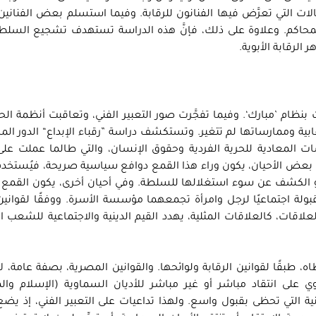
الات التي تعرَّض فيها الفنانون للرقابة. وفيما استسلم بعض الفنانين
 المحاكم. وعلاوة على ذلك، فإنَّ هذه الدراسة تستهدف تشجيع السل
الرقابة الأبوية.
بنظام ’مبارك‘. وفيما تفجَّرت صور التعبير الفني، وتعاقبت أنظمة الح
رقابية وممارساتها لم تتغير. وتستكشف دراسة ”رقباء الإبداع“ الدور الم
ت المعادية للحرية الفردية وحقوق الإنسان، والتي طالما عملت عل
بعض الأحيان، يكون وراء هذا القمع دوافع سياسية صريحة، فيُستخدم
و الكشف عن سوء استغلالها للسلطة. وفي أحيان أخرى، يكون القمع 
لة اجتماعيًا لرجل وامرأة تجمعهما مؤسسة الأسرة. ووفقًا لقوانين 
لعلاقات، كالعلاقات المثلية، يهدد القيم الدينية والاجتماعية للشعب 
ه، طبقًا لقوانين الرقابة ولوائحها. والقوانين المصرية، بصفة عامة، 
وي على انتقاد مباشر أو غير مباشر للأديان السماوية (الإسلام وا
نية التي تحظى بقبول واسع. ولهذا تداعيات على التعبير الفني، إذ يض