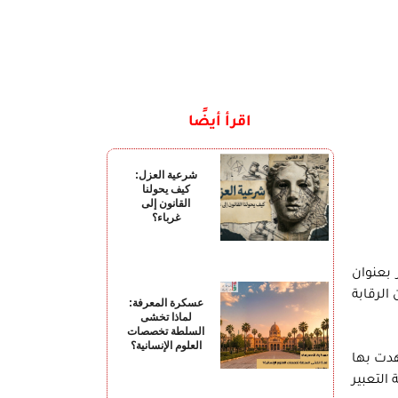
اقرأ أيضًا
شرعية العزل:
كيف يحولنا
القانون إلى
غرباء؟
 بعنوان
الرقابة
عسكرة المعرفة:
لماذا تخشى
السلطة تخصصات
العلوم الإنسانية؟
هدت بها
التعبير