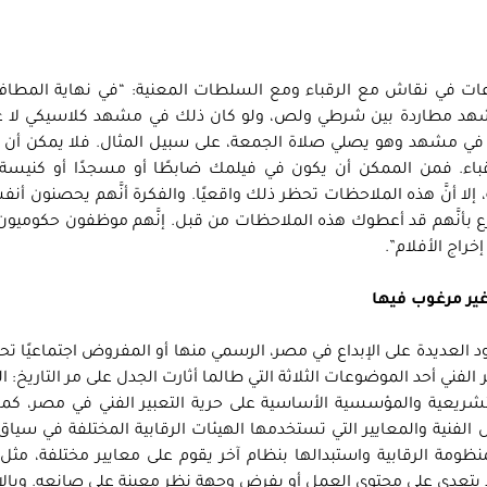
عات في نقاش مع الرقباء ومع السلطات المعنية: “في نهاية المطاف،
شهد مطاردة بين شرطي ولص، ولو كان ذلك في مشهد كلاسيكي لا عل
 في مشهد وهو يصلي صلاة الجمعة، على سبيل المثال. فلا يمكن أن ت
باء. فمن الممكن أن يكون في فيلمك ضابطًا أو مسجدًا أو كنيسة،
 إلا أنَّ هذه الملاحظات تحظر ذلك واقعيًا. والفكرة أنَّهم يحصنون أنف
ع بأنَّهم قد أعطوك هذه الملاحظات من قبل. إنَّهم موظفون حكوميو
راج الأفلام”.
ير مرغوب فيها
يود العديدة على الإبداع في مصر، الرسمي منها أو المفروض اجتماعيًا ت
 الفني أحد الموضوعات الثلاثة التي طالما أثارت الجدل على مر التاريخ: 
شريعية والمؤسسية الأساسية على حرية التعبير الفني في مصر، كم
ال الفنية والمعايير التي تستخدمها الهيئات الرقابية المختلفة في سياق
نظومة الرقابية واستبدالها بنظام آخر يقوم على معايير مختلفة، مث
لا يتعدى على محتوى العمل أو يفرض وجهة نظر معينة على صانعه. وبال