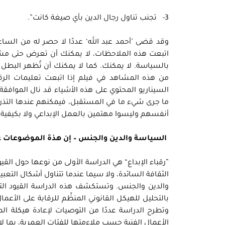
3- تجنب تناول رجال الدين بأي صيغة كانت”.
وقد قضى ’أحمد عبد الله‘ عددًا لا حصر له من السا
اتبعت هذه الملاحظات، لا يمكنك أن تعرض حتى م
بالسياسة. لا يمكنك. كما لا يمكنك أن تُظهر البطل
من هذه المشاهد في فيلم إذا اتبعت تعليمات الرق
السيناريو المحتوي على هذه الأشياء قد نال الموافقة،
ما جرى شيء ما في المستقبل، فيمكنهم عندها التذر
أنفسهم وليسوا مهتمين بالعمل الإبداعي ولا بكيفية إخ
السياسة والدين والجنس – إن هذة الموضوعات غ
”رقباء الإبداع“ هي الدراسة الأولى من نوعها حول الق
الثقافة السائدة، ولا سيما عندما تتناول أشكال التعبير
والدين والجنس. وتستكشف هذه الدراسة القيود الت
بالتحليل للهيكل القانوني المنظِّم للرقابة على الأعم
وتطرح الدراسة عددًا من التوصيات لإعادة هيكلة الم
الأعمال الفنية حسب ملاءمتها للفئات العمرية، بما 