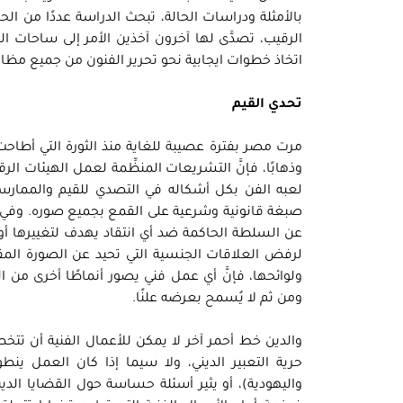
بالأمثلة ودراسات الحالة، تبحث الدراسة عددًا من الح
الرقيب، تصدَّى لها آخرون آخذين الأمر إلى ساحات
اتخاذ خطوات ايجابية نحو تحرير الفنون من جميع مظاهر 
تحدي القيم
مرت مصر بفترة عصيبة للغاية منذ الثورة التي أطاحت 
وذهابًا، فإنَّ التشريعات المنظِّمة لعمل الهيئات ال
لعبه الفن بكل أشكاله في التصدي للقيم والممارسا
صبغة قانونية وشرعية على القمع بجميع صوره. وفي 
عن السلطة الحاكمة ضد أي انتقاد يهدف لتغييرها أ
لرفض العلاقات الجنسية التي تحيد عن الصورة المقبو
ولوائحها، فإنَّ أي عمل فني يصور أنماطًا أخرى من ا
ومن ثم لا يُسمح بعرضه علنًا.
والدين خط أحمر آخر لا يمكن للأعمال الفنية أن تتخطا
حرية التعبير الديني، ولا سيما إذا كان العمل ينط
واليهودية)، أو يثير أسئلة حساسة حول القضايا الدي