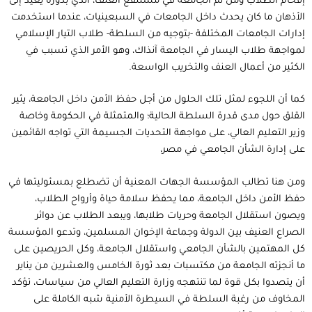
إقحام الطلاب ومن ثم الجامعة في مستنقع العنف، الذي بدوره يعيد إلى
الأذهان ما كان يحدث داخل الجامعات في السبعينيات، عندما استخدمت
إدارات الجامعات المختلفة -بتوجيه من السلطة- طلاب التيار الإسلامي
لمواجهة طلاب اليسار في الجامعة آنذاك، وهو الأمر الذي تسبب في
الكثير من أعمال العنف والتخريب الواسعة.
كما أن اللجوء لمثل تلك الحلول من أجل حفظ الأمن داخل الجامعة، يثير
القلق حول مدى قدرة السلطة الحالية؛ والمتمثلة في الحكومة وخاصة
وزير التعليم العالي، على مواجهة التحديات الجسيمة التي تواجه القائمين
على إدارة الشأن الجامعي في مصر،
ومن هنا تطالب المؤسسة الجهات المعنية أن تضطلع بمسئوليتها في
حفظ الأمن داخل الجامعة، مما يحفظ سلامة حياة وأرواح الطلاب،
ويصون استقلال الجامعة وحريات طلابها، ويبعد الطلاب عن دوائر
الصراع العنيف بين الدولة وجماعة الإخوان المسلمين، وتدعو المؤسسة
كل المهتمين بالشأن الجامعي واستقلال الجامعة، وكل الحريصين على
ما أنجزته الجامعة من مكتسبات بعد ثورة الخامس والعشرين من يناير
أن يتصدوا بكل قوة لما تنتهجه وزارة التعليم العالي من سياسات، تؤكد
المخاوف من رغبة السلطة في السيطرة الأمنية شبه الكاملة على