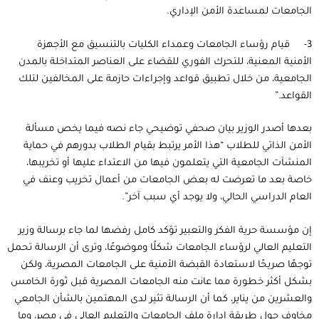
الجامعات لمساعدة الأمن الإداري.
3- قيام رؤساء الجامعات وعمداء الكليات بالتنسيق مع الأجهزة
الأمنية المعنية، للتحرك الفوري للقضاء على العناصر المتداخلة بالمدن
الجامعية، من خلال تطبيق قواعد وإجراءات حازمة على المخالفين لتلك
القواعد.”
بعدها أصدر الوزير بيان صحفي توضيحي جاء نصه فيما يخص مسألة
الأمن الذاتي للطلاب “هذا الأمر يرتبط بقيام الطلاب بدورهم في حماية
المنشآت الجامعية التي يتعلمون فيها من الاعتداء عليها أو تخريبها،
خاصة بعد ما تعرضت له بعض الجامعات من أعمال تخريب وعنف في
العام الدراسي الحالي، ولا يوجد أي سبب آخر”.
إن مؤسسة حرية الفكر والتعبير تؤكد كامل رفضها لما جاء برسالة وزير
التعليم العالي لرؤساء الجامعات شكلًا وموضوعًا، وترى أن الرسالة تحمل
توجهًا صريحًا لاستعادة القبضة الأمنية على الجامعات المصرية، ولكن
بشكل أكثر خطورة مما عانت منه الجامعات المصرية قبل ثورة الخامس
والعشرين من يناير، كما أن الرسالة تثير لدى المهتمين بالشأن الجامعي
مخاوف حول طريقة إدارة ملف الجامعات والتعليم العالي في مصر، وما