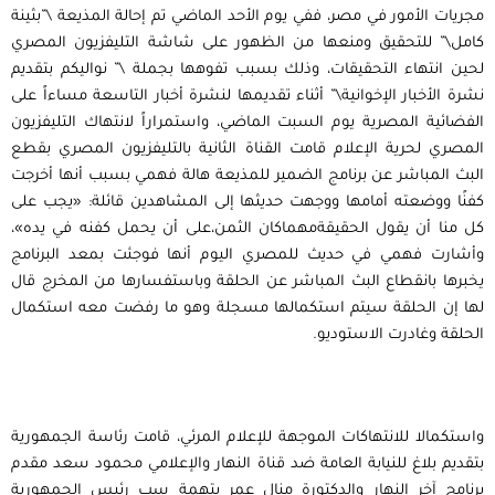
مجريات الأمور في مصر، ففي يوم الأحد الماضي تم إحالة المذيعة \”بثينة
كامل\” للتحقيق ومنعها من الظهور على شاشة التليفزيون المصري
لحين انتهاء التحقيقات، وذلك بسبب تفوهها بجملة \” نواليكم بتقديم
نشرة الأخبار الإخوانية\” أثناء تقديمها لنشرة أخبار التاسعة مساءاً على
الفضائية المصرية يوم السبت الماضي، واستمراراً لانتهاك التليفزيون
المصري لحرية الإعلام قامت القناة الثانية بالتليفزيون المصري بقطع
البث المباشر عن برنامج الضمير للمذيعة هالة فهمي بسبب أنها أخرجت
كفنًا ووضعته أمامها ووجهت حديثها إلى المشاهدين قائلة: «يجب على
كل منا أن يقول الحقيقةمهماكان الثمن،على أن يحمل كفنه في يده»،
وأشارت فهمي في حديث للمصري اليوم أنها فوجئت بمعد البرنامج
يخبرها بانقطاع البث المباشر عن الحلقة وباستفسارها من المخرج قال
لها إن الحلقة سيتم استكمالها مسجلة وهو ما رفضت معه استكمال
الحلقة وغادرت الاستوديو.
واستكمالا للانتهاكات الموجهة للإعلام المرئي، قامت رئاسة الجمهورية
بتقديم بلاغ للنيابة العامة ضد قناة النهار والإعلامي محمود سعد مقدم
برنامج آخر النهار والدكتورة منال عمر بتهمة سب رئيس الجمهورية