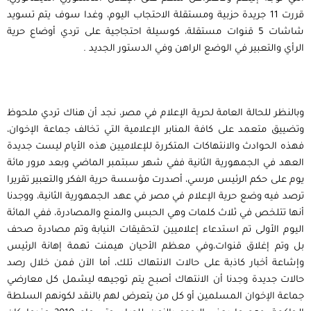
قررت 11 جريدة حزبية ومستقلة الاحتجاب اليوم، وغدا سوف يتم تسويد
شاشات 5 قنوات مستقلة، كوسيلة احتجاجية على تردي أوضاع حرية
الرأي والتعبير في الوضع الراهن وفي الدستور الجديد .
وبالنظر للحالة العامة لحرية الإعلام في مصر، نجد أن هناك تردي ملحوظ
وتضييق متعمد على كافة المنابر الإعلامية التي تخالف جماعة الإخوان،
فهذه الحوادث والانتهاكات المتكررة للإعلاميين هذه الأيام ليست جديدة
العهد في الجمهورية الثانية ففي شهر سبتمبر الماضي وبعد مرور مائة
يوم على حكم الرئيس مرسي، أصدرت مؤسسة حرية الفكر والتعبير تقريرا
ترصد فيه وضع حرية الإعلام في مصر في عهد الجمهورية الثانية، ووجدنا
أنها تتلخص في ثلاث كلمات وهي الحبس والمنع والمصادرة، ففي المائة
اليوم الأولى تم استدعاء إعلاميين لتحقيقات النيابة وتم مصادرة صحف
بل وتم إغلاق قنوات،وفي معظم الأحيان هيمنت تهمة إهانة الرئيس
وإشاعة أخبار كاذبة على حالات الانتهاك تلك، أما الآن فمن خلال رصد
حالات جديدة وجدنا أن الانتهاك أصبح يتم توجيهه ليشمل كل معارضي
جماعة الإخوان المسلمين أو كل من يتعرض لهم بالنقد لكونهم السلطة