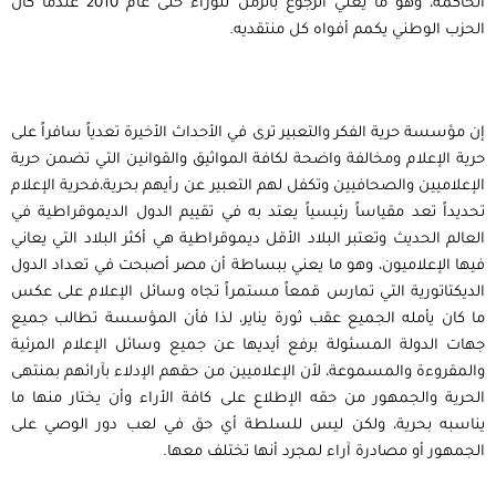
الحاكمة، وهو ما يعني الرجوع بالزمن للوراء حتى عام 2010 عندما كان
الحزب الوطني يكمم أفواه كل منتقديه.
إن مؤسسة حرية الفكر والتعبير ترى في الأحداث الأخيرة تعدياً سافراً على
حرية الإعلام ومخالفة واضحة لكافة المواثيق والقوانين التي تضمن حرية
الإعلاميين والصحافيين وتكفل لهم التعبير عن رأيهم بحرية،فحرية الإعلام
تحديداً تعد مقياساً رئيسياً يعتد به في تقييم الدول الديموقراطية في
العالم الحديث وتعتبر البلاد الأقل ديموقراطية هي أكثر البلاد التي يعاني
فيها الإعلاميون، وهو ما يعني ببساطة أن مصر أصبحت في تعداد الدول
الديكتاتورية التي تمارس قمعاً مستمراً تجاه وسائل الإعلام على عكس
ما كان يأمله الجميع عقب ثورة يناير، لذا فأن المؤسسة تطالب جميع
جهات الدولة المسئولة برفع أيديها عن جميع وسائل الإعلام المرئية
والمقروءة والمسموعة، لأن الإعلاميين من حقهم الإدلاء بآرائهم بمنتهى
الحرية والجمهور من حقه الإطلاع على كافة الأراء وأن يختار منها ما
يناسبه بحرية، ولكن ليس للسلطة أي حق في لعب دور الوصي على
الجمهور أو مصادرة آراء لمجرد أنها تختلف معها.