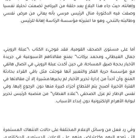
وإهانته، حيث جاء هذا البلاغ بعد حلقة من البرنامج تضمنت تحليلا نفسيا
وصفت فيه الدكتورة منال الرئيس مرسي بأنه يعاني من مرض نفسي
وطالبته بالتنحي، وهو ما اعتبرته مؤسسة الرئاسة إهانة للرئيس.
أما على مستوى الصحف القومية، فقد فوجيء الكتاب \”عبلة الرويني،
جمال الغيطاني، ومحمد بركات\” بمنع مقالاتاهم الأسبوعية في جريدة
الأخبار بحجة ضيق المساحة، في حين أكدت عبلة الرويني في اتصال هاتفي
مع مؤسسة حرية الفكر والتعبير أنها فوجئت مثل باقي القراء بحادثة
المنع، وأن أحداً من إدارة تحرير الأخبار لم يخبرها،مشيرة إلا أن مقالاتها في
الفترة الأخيرة أصبح يتم اقتطاع أجزاء كبيرة منها دون الرجوع إليها، وفي
نفس الإطار تم عزل الصحفي \”علاء العطار\” من منصبه كرئيس تحرير
لبوابة الأهرام الإلكترونية دون إبداء الأسباب.
وفي رد فعل من وسائل الإعلام المختلفة على حالات الانتهاك المستمرة
التي توجه إليهم وكاعتراض منهم على الإعلان الدستوري الديكتاتوري،