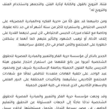
فتنة​، الترويج بالقول والكتابة لإثارة الفتن​، و​التجمهر واستخدام العنف
والترويج له.​”
ومن جانبيهما قد علق كلًا من «حرية الفكر» و«المبادرة المصرية» على
الحبس الاحتياطي واستمراره لأكثر من ستة أشهر أه في حد ذاته عقوبة،
وخاصة مع انتفاء مبررات الحبس الاحتياطي، لأن ليس لديهما القدرة على
إتلاف الأدلة، أو ترهيب الشهود والتأثير عليهم، كما أنهما لا يشكلان
خطورة على المجتمع والأمن العام في حال إطلاق سراحيهما.
الجدير بالذكر​ أن مؤسسة حرية الفكر والتعبير والمبادرة المصرية للحقوق
الشخصية​ أعربوا​ عن بالغ قلقهما​ من استمرار احتجاز عضوي هيئة
التدريس بكلية الفنون الجميلة بجامعة الإسكندرية شريف فرج ومحمود
عبد الواحد، على خلفية اتهامات متعددة تتناقض تمامًا مع شهادات
المجتمع الأكاديمي بشأنيهما، والتأكيدات المختلفة على الدور العلمي
والإسهام الأكاديمي الذي قدماه في كلية الفنون الجميلة
​وقد و​جهت​ مؤسسة حرية الفكر والتعبير والمبادرة المصرية للحقوق
الشخصية نداءًا عاجلًا إلى الجهات المسئولة عن التحقيق والتعليم
الجامعي في مصر، بسرعة التدخل وتحمل مسئوليتها، لإخلاء سبيل