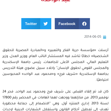
عبد الواحد»
Twitter
Facebook
2014-06-05
أرسلت «مؤسسة حرية الفكر والتعبير» و«المبادرة المصرية للحقوق
الشخصية» خطابًا تناشد فيه المستشار النائب العام، ووزير العدل​، ​وزير
التعليم العالي​، ​المجلس الأعلى للجامعات​، ​رئيس جامعة الإسكندرية​
والمجلس القومي لحقوق الإنسان” ​بإخلاء سبيل عضوي هيئة التدريس
بجامعة الإسكندرية «شريف فرج» و«محمود عبد الواحد» المحبوسين
احتياطيًا.
كان قد تم إلقاء القبض على شريف فرج ومحمود عبد الواحد، فجر 24
نوفمبر 2013، من منازلهما​ ووجهت لهما اتهامات في المحضر رقم 17800
لسنة 2013 إداري المنتزه أول، وهي ​”​الانضمام إلى جماعة محظورة
تهدف إلى تعطيل أحكام القانون واستغلال الشعارات الدينية لإحداث