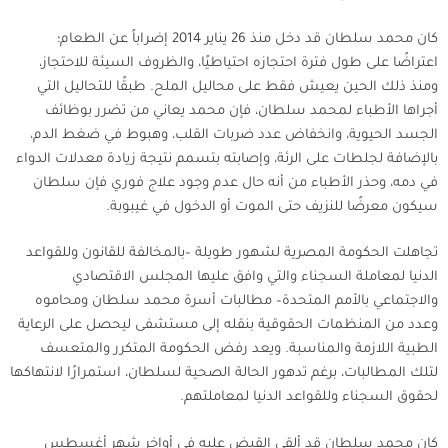
كان محمد سلطان قد دخل منذ 26 يناير 2014 إضراباً عن الطعام؛
اعتراضًا على طول فترة احتجازه احتياطيًا، والظروف السيئة للاحتجاز،
ومنذ ذلك الحين يعيش فقط على محاليل الملح. طبقًا للتحاليل التي
أجراها الأطباء لمحمد سلطان، فإن محمد يعاني من تضرر بوظائف
الجسد الحيوية، وانخفاض عدد ضربات القلب، وهبوط في ضغط الدم،
بالإضافة لجلطات على الرئة، وإصابته بتسمم نتيجة زيادة معدلات الدواء
في دمه، وحذر الأطباء من أنه حال عدم وجود علاج فوري فإن سلطان
سيكون معرضًا للنزيف حتى الموت أو الدخول في غيبوبة.
تجاهلت الحكومة المصرية لشهور طويلة –بالمخالفة للقانون وللقواعد
الدنيا لمعاملة السجناء والتي وافق عليها المجلس الاقتصادي
والاجتماعي بالأمم المتحدة– مطالبات أسرة محمد سلطان ومحاموه
وعدد من المنظمات الحقوقية بنقله إلى مستشفى ليحصل على الرعاية
الطبية اللازمة والمناسبة. ويعد رفض الحكومة المتكرر والمتعسف
لتلك المطالبات، برغم تدهور الحالة الصحية لسلطان، استمرارًا لانتهاكها
لحقوق السجناء وللقواعد الدنيا لمعاملتهم.
كان محمد سلطان قد ألقي القبض عليه في أواخر شهر أغسطس