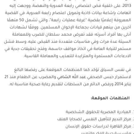
2013، على خلفية فض اعتصامي رابعة العدوية والنهضة، ووجهت إليه
اتهامات بإشاعة بيانات كاذبة وتمويل اعتصام رابعة العدوية، في القضية
المعروفة إعلاميًا بقضية “غرفة عمليات رابعة”، والتي تشمل 50 متهمًا
آخرين من بينهم قيادات بجماعة الإخوان المسلمين. ووفقًا لشهادات
أدلى بها أفراد أسرته؛ فقد تعرض محمد سلطان للضرب وللمعاملة
السيئة عدة مرات وفي مناسبات متعددة منذ القبض عليه، وسط فشل
مستمر للنيابة العامة في اتخاذ مواقف حاسمة، وفتح تحقيقات جدية في
الادعاءات المستمرة والمتزايدة للتعذيب والمعاملة القاسية.
في نفس السياق تؤكد كما المنظمات الموقعة على رفضها البالغ
لاستمرار حبس الصحفي
عبد الله الشامي
والمضرب عن الطعام منذ 21
يناير 2014 ورفض الدائم من السلطات لتقديم رعاية صحية مناسبة له.
المنظمات الموقعة:
المبادرة المصرية للحقوق الشخصية
مركز النديم للتأهيل النفسي لضحايا العنف
مركز القاهرة لدراسات حقوق الإنسان
مؤسسة حرية الفكر والتعبير