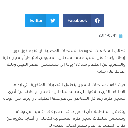
Twitter
Facebook
2014-06-11
تطالب المنظمات الموقعة السلطات المصرية بأن تقوم فورًا دون
إبطاء بإعادة نقل السيد محمد سلطان، المحبوس احتياطياً بسجن طرة
والمضرب عن الطعام منذ 132 يومًا إلى مستشفى القصر العيني وذلك
حفاظًا على حياته.
حيث قامت سلطات السجن بتجاهل التحذيرات المتكررة التي أبداها
الأطباء –الذين كشفوا على محمد سلطان بالأمس– وأعادته مرة أخرى
لسجن طرة، رغم كل المخاطر التي عبر عنها الأطباء، بأن ينزف حتى الوفاة
وتخشى المنظمات أن تدهور حالته الصحية قد بتسبب في وفاته
وستحمل سلطات سجن طرة المسئولية الكاملة إن أصابه مكروه عن
طريق التعمد في عدم تقديم الرعاية الطبية له.