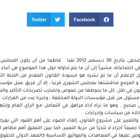
Twitter
Facebook
على الرغم من إصدار مكتب رئيس الوزراء في بيان صحفى بتاريخ 30 ديسمبر 2012 نفيا قاطعا من أن 
جتماعاته، مشيراً إلى أن ما يتم تداوله حول هذا الموضوع هي أنباء
لإعلام أن ما تم نشره هو مسودة القانون المقدم من اللجنة الت
و المزمع مناقشتها بمجلس الشورى قريبا ، إلا أن فريق عمل مؤسس
لقانون في ظل كل ما يحوطها من غموض وتضارب تصريحات التأكيد والن
ر مسئول من قبل مؤسسات الدولة المختلفة ، وخبرنا عدد من القرارات ت
يح . وهو ما نراه أداء مراهق في التعامل مع الرأي العام وإنتها
تخاذه من سياسات وإجراءات .
لتعبير على مشروع القانون، إلقاء الضوء على أهم القيود التي يفر
ميعاً أجزاء لا تتجزأ من حرية التعبير، كما يبين التعليق أهم مظاهر 
وص عليها في المعاهدات والمواثيق الأساسية كالعهد الدولي للحقوق 