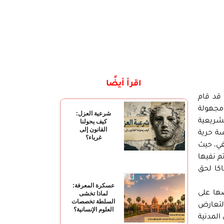
اقرأ أيضًا
يكون المجلس قد قام
 مجهولة
شرعية العزل:
شريعية
كيف يحولنا
القانون إلى
ة حرية
غرباء؟
في، حيث
م نفيها
كا لحق
عسكرة المعرفة:
ضها على
لماذا تخشى
السلطة تخصصات
التعارض
العلوم الإنسانية؟
المدنية