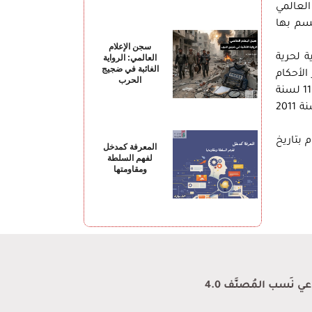
العالمي
سم بها
سجن الإعلام
ة لحرية
العالمي: الرواية
الغائبة في ضجيج
، والقانون رقم 14 لسنة 1923 بشأن تقرير الأحكام
الحرب
الخاصة بالاجتماعات العامة وبالمظاهرات في الطرق العمومية الصادر في 4 يونيه 1923، وقرار رئيس مجلس الوزراء رقم 1185 لسنة
2003 بشأن تحديد المنشآت الحيوية والإستراتيجية التي يحظر فيها الإضراب عن العمل، وأخيراً المرسوم بقانون رقم 34 لسنة 2011
 بتاريخ
المعرفة كمدخل
لفهم السلطة
ومقاومتها
نَسب المُصنَّف 4.0