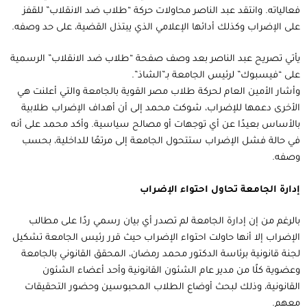
فعالياته. وانتقد عبد الناصر محاولات حركة “طلاب ضد الانقلاب” للقفز
على الإضراب وكذلك أدائها الإعلامي الذي يبتذل القضية، على حد وصفه.
يأتي تصريح عبد الناصر بعد وصف صفحة “طلاب ضد الانقلاب” الرسمية
على “فيسبوك” لرئيس الجامعة بـ”الشاذ”.
وأشار الأمين العام لحركة طلاب مصر القوية بالجامعة والتي أعلنت هي
الأخرى دعمها للإضراب، شوكت محمد إلى أن أهداف الإضراب طلابية
بالأساس بعيدًا عن أي توجهات أو مصالح سياسية. وأكد محمد على أنه
في حالة فشل الإضراب ستتحول الجامعة إلى مرتعًا للداخلية، بحسب
وصفه.
إدارة الجامعة تحاول احتواء الإضراب
بالرغم من إن إدارة الجامعة لم تصدر أي بيان رسمي ردًا على مطالب
الإضراب إلا أنها حاولت احتواء الإضراب حيث قرر رئيس الجامعة تشكيل
لجنة قانونية برئاسة الدكتور محمد رمضان، المحقق القانوني بالجامعة
وعضوية كلًا من مدير عام الشئون القانونية وأحد أعضاء الشئون
القانونية، وذلك لبحث أوضاع الطلاب المحبوسين وحضور التحقيقات
معهم.