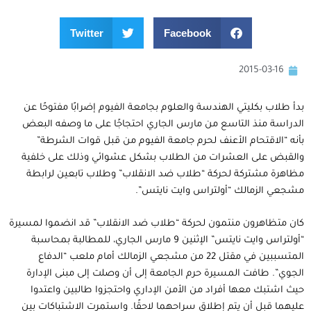
Twitter
Facebook
2015-03-16
بدأ طلاب بكليتي الهندسة والعلوم بجامعة الفيوم إضرابًا مفتوحًا عن
الدراسة منذ التاسع من مارس الجاري احتجاجًا على ما وصفه البعض
بأنه “الاقتحام الأعنف لحرم جامعة الفيوم من قبل قوات الشرطة”
والقبض على العشرات من الطلاب بشكل عشوائي وذلك على خلفية
مظاهرة مشتركة لحركة “طلاب ضد الانقلاب” وطلاب تابعين لرابطة
مشجعي الزمالك “أولتراس وايت نايتس”.
كان متظاهرون منتمون لحركة “طلاب ضد الانقلاب” قد انضموا لمسيرة
“أولتراس وايت نايتس” الإثنين 9 مارس الجاري، للمطالبة بمحاسبة
المتسببين في مقتل 22 من مشجعي الزمالك أمام ملعب “الدفاع
الجوي”. طافت المسيرة حرم الجامعة إلى أن وصلت إلى مبنى الإدارة
حيث اشتبك معها أفراد من الأمن الإداري واحتجزوا طالبين واعتدوا
عليهما قبل أن يتم إطلاق سراحهما لاحقًا. واستمرت الاشتباكات بين