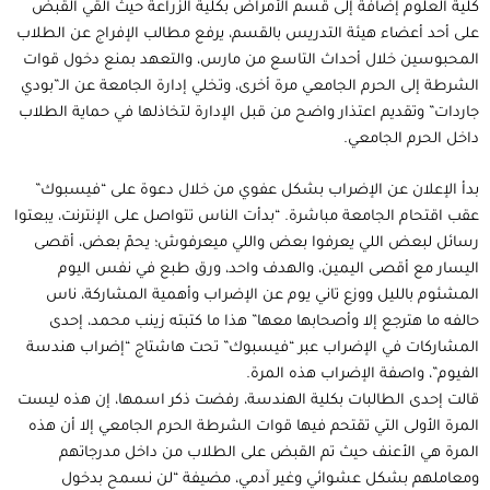
كلية العلوم إضافة إلى قسم الأمراض بكلية الزراعة حيث ألقي القبض
على أحد أعضاء هيئة التدريس بالقسم، يرفع مطالب الإفراج عن الطلاب
المحبوسين خلال أحداث التاسع من مارس، والتعهد بمنع دخول قوات
الشرطة إلى الحرم الجامعي مرة أخرى، وتخلي إدارة الجامعة عن الـ”بودي
جاردات” وتقديم اعتذار واضح من قبل الإدارة لتخاذلها في حماية الطلاب
داخل الحرم الجامعي.
بدأ الإعلان عن الإضراب بشكل عفوي من خلال دعوة على “فيسبوك”
عقب اقتحام الجامعة مباشرة. “بدأت الناس تتواصل على الإنترنت، يبعتوا
رسائل لبعض اللي يعرفوا بعض واللي ميعرفوش؛ يحمّ بعض، أقصى
اليسار مع أقصى اليمين، والهدف واحد، ورق طبع في نفس اليوم
المشئوم بالليل ووزع تاني يوم عن الإضراب وأهمية المشاركة، ناس
حالفه ما هترجع إلا وأصحابها معها” هذا ما كتبته زينب محمد، إحدى
المشاركات في الإضراب عبر “فيسبوك” تحت هاشتاج “إضراب هندسة
الفيوم”، واصفة الإضراب هذه المرة.
قالت إحدى الطالبات بكلية الهندسة، رفضت ذكر اسمها، إن هذه ليست
المرة الأولى التي تقتحم فيها قوات الشرطة الحرم الجامعي إلا أن هذه
المرة هي الأعنف حيث تم القبض على الطلاب من داخل مدرجاتهم
ومعاملهم بشكل عشوائي وغير آدمي، مضيفة “لن نسمح بدخول