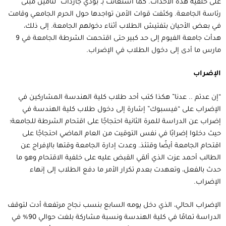
على خلفية هذه الأحداث. كما استعانت بـ”بودي جاردات” لتأمين مبنى
رئاسة الجامعة. وكثفت قوات الأمن تواجدها حول الحرم الجامعي وقامت
في بعض الأحيان بتفتيش الطلاب أثناء دخولهم الجامعة. إلى ذلك،
هدأت جامعة الفيوم إلى حد كبير حتى اقتحمت الشرطة الجامعة في 9
مارس ما أدى إلى دخول الطلاب في الإضراب.
الإضراب
“إن عدتم .. عدنا” هكذا كتب أحد طلاب كلية الهندسة المشاركين في
الإضراب على “فيسبوك” إشارة إلى دخول طلاب كلية الهندسة في
إضراب عن الدراسة للمرة الثانية احتجاجًا على اقتحام الشرطة للجامعة؛
حيث دخلوا إضرابًا في نفس التوقيت من العام الماضي احتجاجًا على
اقتحام الجامعة أيضًا وقتئذ. وعدت إدارة الجامعة وقتها بالإفراج عن
الطالب أحمد عزت الذي ألقي القبض عليه على خلفية الاقتحام وهو ما
حدث بالفعل، وتعهدت بعدم تكرار الأمر ما دفع الطلاب إلى إنهاء
الإضراب.
الإضراب الحالي، الذي دخل يومه السابع بنسب نجاح مرتفعة أدت لتوقف
الدراسة تمامًا في كلية الهندسة ونسبة مشاركة بلغت حوالي 90% في