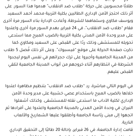
طلابًا محسوبين على حركة “طلاب ضد الانقلاب” هدموا هذا السور. على
أثر ذلك احتجز الأمن الإداري الطالبين بكلية التربية محمد أحمد السعيد
ويوسف مكاوي وسلماهما للشرطة، وأعادت الإدارة بناء السور مرة أخرى
فقام “طلاب ضد الانقلاب”، في 24 فبراير، بهدم السور مرة أخرى واعتدوا
على مدير وحدة الأمن المدني بكلية التربية بالضرب المبرح مما استدعى
تحويله للمستشفى وذلك ردًا على القبض على السعيد ومكاوي كما
ذكرت صفحة الحركة على موقع “فيسبوك”. وعلى أثر ذلك فُصل 5 طلاب
من المدينة الجامعية وأجبروا على ترك حجراتهم في نفس اليوم ليجدوا
الشرطة في انتظارهم أثناء خروجهم من أبواب المدينة الجامعية لتلقي
القبض عليهم.
في اليوم التالي مباشرة، رد “طلاب ضد الانقلاب” بتنظيم مظاهرة اعتدوا
خلالها بالضرب المبرح باستخدام عصي خشبية على مدير وحدة الأمن
الإداري لكلية الآداب ما استدعى نقله للمستشفى. وكذلك أشعلوا
النيران في وحدة الأمن المدني بالمدينة الجامعية واعتدوا على أفرادها ثم
اتجهوا إلى مبنى رئاسة الجامعة وأطلقوا عليها الشماريخ والألعاب
النارية.
قامت إدارة الجامعة، في 26 فبراير، بإحالة 20 طالبًا إلى التحقيق الإداري