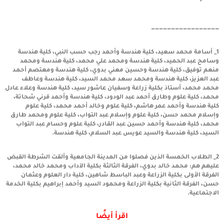
—————————————————
1_ أسامة محمد سعيد، كلية هندسة وأحمد رجب حسب النبي، كلية هندسة
وسامح عبد الحميد، كلية هندسة ومحمد علي محمد، كلية هندسة ومحمد
منعم توفيق، كلية هندسة وحسين معني بدوي، كلية هندسة ومعتصم أحمد
عبد العزيز، كلية هندسة ومحمد سعد محمد السيد، كلية هندسة وعاطف
محمد محمد، أستاذ بكلية زراعة وسفيان عاشور سيد، كلية هندسة وعلاء عادل
محمد، كلية علوم وطارق أحمد عبد الودود، كلية هندسة وأحمد قرني شحاتة،
كلية هندسة وأحمد عمر هاشم، كلية علوم وخالد أحمد محمد، كلية علوم
وإسلام محمد حسن، كلية علوم وإسلام عبد التواب، كلية علوم ومحمد طارق
محمد، كلية هندسة وأحمد حسين عبد القادر، كلية علوم وحسام عبد التواب
السيد، كلية هندسة والسيد عويس عبد السلام، كلية هندسة.
2_ الطلاب الخمسة الذين فصلوا من المدينة الجامعية وألقت الشرطة القبض
عليهم هم: محمد خالد بدوي، الفرقة الثالثة بكلية الآداب ومحمد خالد محمد،
الفرقة الأولى بكلية الزراعة وعبد الباسط شاهين، كلية دار العلوم وعثمان
حسن، الفرقة الثانية بكلية الزراعة ومحمود السيد وأحمد إبراهيم بكلية الخدمة
الاجتماعية.
اقرأ أيضًا