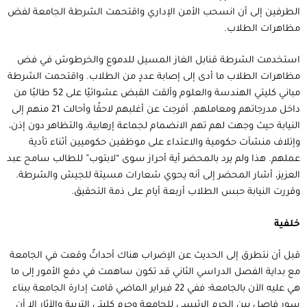
الطرفين إلى أن انسحب الأمن الإداري واقتحمت الشرطة الجامعة لفض
مظاهرات الطلاب.
استخدمت الشرطة قنابل الغاز المسيل للدموع والخرطوش في فض
مظاهرات الطلاب ما أدى إلى إصابة عددٍ من الطلاب. واقتحمت الشرطة
مباني كليتي الهندسة والعلوم وألقت القبض عشوائيًا على 52 طالبًا من
داخل مدرجاتهم ومعاملهم. أفرجت عن أغلبهم لاحقًا وأحالت 21 منهم إلى
النيابة حيث وجهت لهم تهم الانضمام لجماعة إرهابية، والتظاهر دون إذن،
وإتلاف منشآت حكومية والاعتداء على موظفين حكوميين أثناء تأدية
عملهم. هذا ولم يرد بالمحضر أية أحراز سوى “لابتوب” للطالب سامح عبد
العزيز، أشار المحضر إلى أنه يحوي شعارات مسيئة للجيش والشرطة.
وقررت النيابة حبس الطلاب أربعة أيام على ذمة التحقيق.
خلفية
قبل أن نتطرق إلى الحديث عن الإضراب هناك أحداثٌ وقعت في الجامعة
مع بداية الفصل الدراسي الثاني قد تكون ساهمت في دفع الأمور إلى ما
هي عليه الآن بالجامعة؛ ففي 22 فبراير الماضي قامت إدارة الجامعة ببناء
سورٍ فاصلٍ بين الحرم الرئيسي للجامعة وحرم كليتي التربية والآثار إلا أن