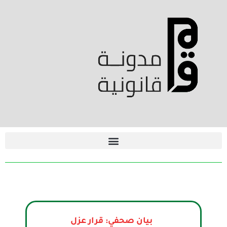
بيان صحفي: قرار عزل