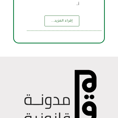
أ…
إقراء المزيد...