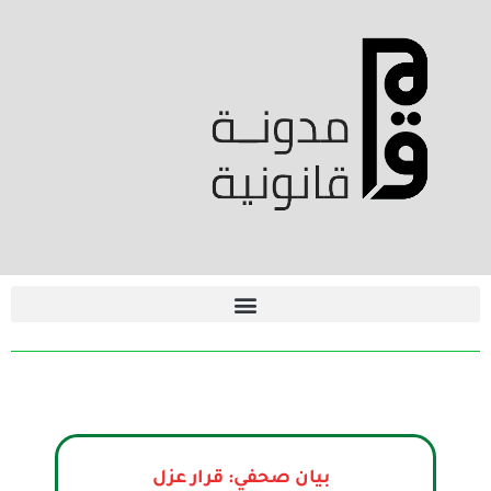
بيان صحفي: قرار عزل