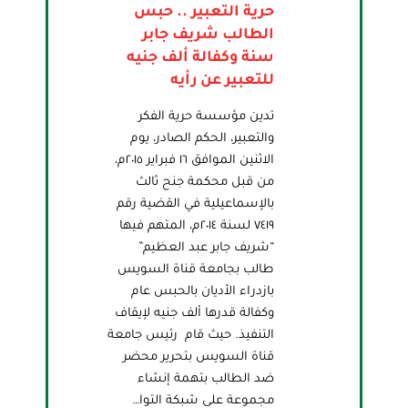
حرية التعبير .. حبس
الطالب شريف جابر
سنة وكفالة ألف جنيه
للتعبير عن رأيه
تدين مؤسسة حرية الفكر
والتعبير، الحكم الصادر، يوم
الاثنين الموافق ١٦ فبراير ٢٠١٥م،
من قبل محكمة جنح ثالث
بالإسماعيلية في القضية رقم
٧٤١٩ لسنة ٢٠١٤م، المتهم فيها
“شريف جابر عبد العظيم”
طالب بجامعة قناة السويس
بازدراء الأديان بالحبس عام
وكفالة قدرها ألف جنيه لإيقاف
التنفيذ. حيث قام رئيس جامعة
قناة السويس بتحرير محضر
ضد الطالب بتهمة إنشاء
مجموعة على شبكة التوا…