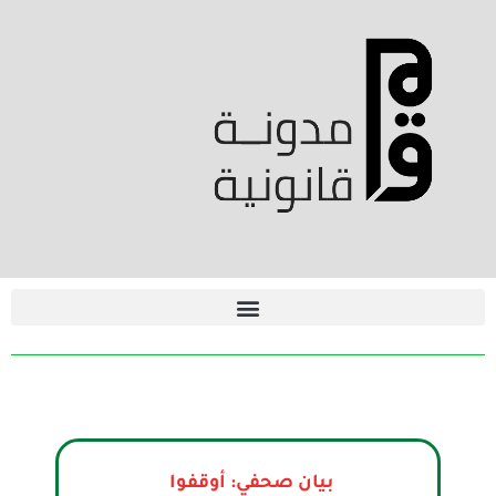
بيان صحفي: أوقفوا