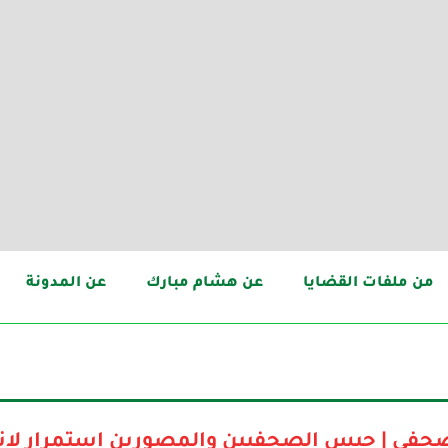
من ملفات القضايا
عن هشام مبارك
عن المدونة
صحفي | حبس الصحفيين والمصورين استمرار لان