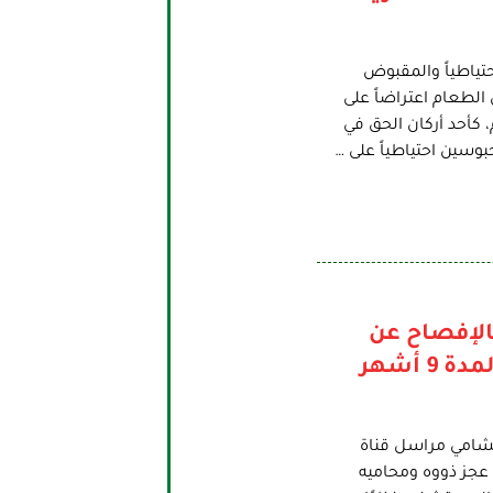
تياطياً والمقبوض
لطعام اعتراضاً على
كأحد أركان الحق في
بوسين احتياطياً على …
الإفصاح عن
مكان الصحفي عبد الله الشامي، وتندد بحجزه تعسفيًا لمدة 9 أشهر
لشامي مراسل قناة
 عجز ذووه ومحاميه