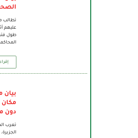
الصحا
تطالب مؤ
عليهم أث
طول فترة
المحاكمة
إقراء 
بيان م
دون م
تعرب الم
الجزيرة،