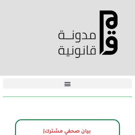
بيان صحفي مشترك|