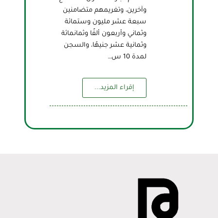
وآخرين، وتغريمهم متضامنين
سبعة عشر مليون وستمائة
وثماني وأربعون ألفًا وثمانمائة
وثمانية عشر جنيهًا، والسجن
لمدة 10 س…
إقراء المزيد...