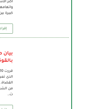
أكثر الأ
واتهامها
كبيرة بي
إقراء 
بيان 
بالقو
القضاة, 
من الشرط
ث…