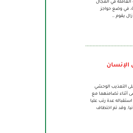
 العاملة في المجال
ة، في وضع حواجز
زال يقوم …
الإنسان
 على التعذيب الوحشي
م الشاعر اللذان أختطفا يوم 25 مايو الماضى أثناء تضامنهما مع
تقباله عدة رتب عليا
يا. وقد تم اختطاف