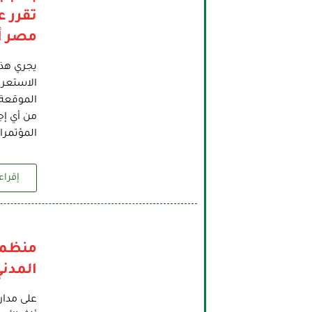
تقرر 
مصر أم
يجري هذا
الاستعرا
الموقعة 
من أي إج
المؤتمر
إقراء 
منظما
المدن
على مدار