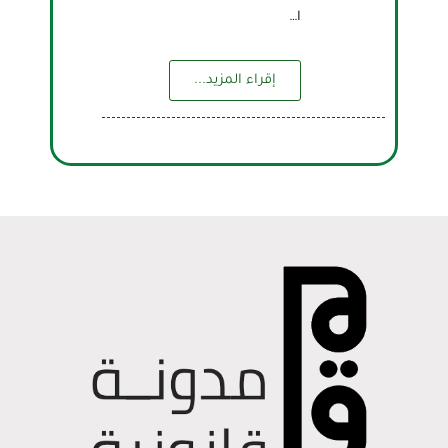
ا…
إقراء المزيد...