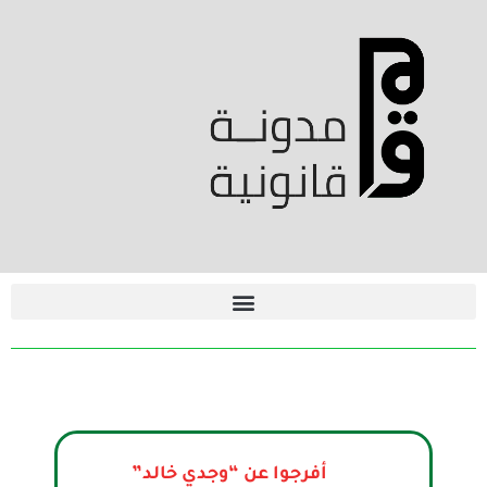
أفرجوا عن “وجدي خالد”