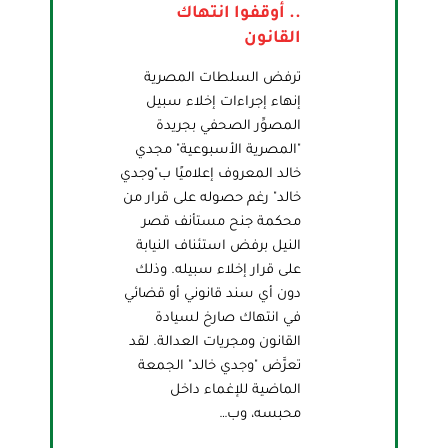
.. أوقفوا انتهاك
القانون
ترفض السلطات المصرية
إنهاء إجراءات إخلاء سبيل
المصوِّر الصحفي بجريدة
"المصرية الأسبوعية" مجدي
خالد المعروف إعلاميًا ب"وجدي
خالد" رغم حصوله على قرار من
محكمة جنح مستأنف قصر
النيل برفض استئناف النيابة
على قرار إخلاء سبيله. وذلك
دون أي سند قانوني أو قضائي
في انتهاك صارخ لسيادة
القانون ومجريات العدالة. لقد
تعرَّض "وجدي خالد" الجمعة
الماضية للإغماء داخل
محبسه، وب…