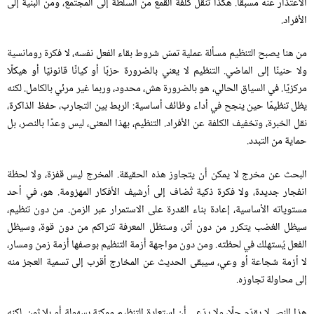
الاعتذار عنه مسبقًا
.
هكذا تُنقل كلفة القمع من السلطة إلى المجتمع، ومن البنية إلى
الأفراد
.
من هنا يصبح التنظيم مسألة عملية تمسّ شروط بقاء الفعل نفسه، لا فكرة رومانسية
ولا حنينًا إلى الماضي
.
التنظيم لا يعني بالضرورة حزبًا أو كيانًا قانونيًا أو هيكلًا
مركزيًا
.
في السياق الحالي، هو بالضرورة هش، محدود، وربما غير مرئي بالكامل
.
لكنه
يظل تنظيمًا حين ينجح في أداء وظائف أساسية
:
الربط بين التجارب، حفظ الذاكرة،
نقل الخبرة، وتخفيف الكلفة عن الأفراد
.
التنظيم، بهذا المعنى، ليس وعدًا بالنصر، بل
حماية من التبدد
.
البحث عن مخرج لا يمكن أن يتجاوز هذه الحقيقة
.
المخرج ليس قفزة، ولا لحظة
انفجار جديدة، ولا فكرة ذكية تُضاف إلى أرشيف الأفكار المهزومة
.
هو، في أحد
مستوياته الأساسية، إعادة بناء القدرة على الاستمرار عبر الزمن
.
من دون تنظيم،
سيظل الغضب يتكرر من دون أثر، وستظل المعرفة تتراكم من دون قوة، وسيظل
الفعل يُستهلك في لحظته
.
ومن دون مواجهة أزمة التنظيم بوصفها أزمة زمن ومسار،
لا أزمة شجاعة أو وعي، سيبقى الحديث عن المخارج أقرب إلى تسمية العجز منه
إلى محاولة تجاوزه
.
هذا النص لا يقدّم حلًا، ولا يدّعي أن استعادة التنظيم ممكنة بسهولة أو بلا ثمن
.
لكنه