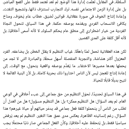
السلطة، في المقابل، تعلّمت إدارة هذا الوضع
.
لم تعد تعتمد فقط على القمع المباشر،
بل على إدارة الزمن الاجتماعي نفسه
.
ترك التجارب تستنزف ذاتها، وتشجيع التفتت،
وإعادة إنتاج الخوف في صورة عقلانية
.
قوانين تُضيّق، خطاب عام يُخوّف، ومناخ
يكافئ الانسحاب الفردي ويقدّمه بوصفه حكمة
.
في هذا السياق، تتحول النجاة
الفردية من خيار اضطراري إلى منطق عام يحكم السلوك، لا لأنه أسمى أخلاقيًا، بل
لأنه أقل كلفة على المدى القصير
.
لكن هذه العقلانية تحمل ثمنًا باهظًا
.
غياب التنظيم لا يقلل الخطر، بل يضاعفه
.
الفرد
المعزول أكثر هشاشة، والتجربة المنفصلة أسهل سحقًا، والمبادرة التي لا تجد من
يحملها بعدها مصيرها الاختفاء
.
ما يُقدَّم بوصفه واقعية يتحول، مع الوقت، إلى
إعادة إنتاج للعجز
.
ليس لأن الناس اختاروا ذلك بحرية كاملة، بل لأن البنية القائمة لا
تتيح بديلًا قابلًا للحياة
.
في هذا السياق تحديدًا، تحوّل التنظيم من حق جماعي إلى عبء أخلاقي في الوعي
العام
.
لم يعد السؤال
:
هل التنظيم ممكن؟ بل
:
هل التنظيم مسؤول؟ هل من العدل أن
تطلب من الناس أن يتحملوا كلفة فعل جماعي قد يدمّر حياتهم أو حياة غيرهم؟ هذا
السؤال، رغم إنسانيته الظاهرة، يعكس مدى عمق هذا التغيّر
.
التنظيم لم يعد يُرفض
سياسيًا فقط، بل يُتحفّظ عليه أخلاقيًا، وكأن الفعل الجماعي صار ذنبًا محتملًا يجب