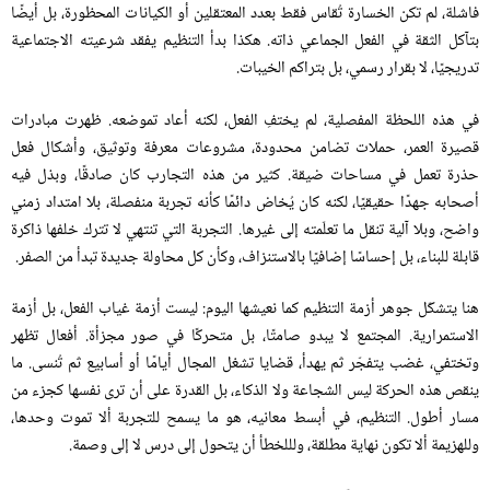
فاشلة، لم تكن الخسارة تُقاس فقط بعدد المعتقلين أو الكيانات المحظورة، بل أيضًا
بتآكل الثقة في الفعل الجماعي ذاته
.
هكذا بدأ التنظيم يفقد شرعيته الاجتماعية
تدريجيًا، لا بقرار رسمي، بل بتراكم الخيبات
.
في هذه اللحظة المفصلية، لم يختفِ الفعل، لكنه أعاد تموضعه
.
ظهرت مبادرات
قصيرة العمر، حملات تضامن محدودة، مشروعات معرفة وتوثيق، وأشكال فعل
حذرة تعمل في مساحات ضيقة
.
كثير من هذه التجارب كان صادقًا، وبذل فيه
أصحابه جهدًا حقيقيًا، لكنه كان يُخاض دائمًا كأنه تجربة منفصلة، بلا امتداد زمني
واضح، وبلا آلية تنقل ما تعلّمته إلى غيرها
.
التجربة التي تنتهي لا تترك خلفها ذاكرة
قابلة للبناء، بل إحساسًا إضافيًا بالاستنزاف، وكأن كل محاولة جديدة تبدأ من الصفر
.
هنا يتشكّل جوهر أزمة التنظيم كما نعيشها اليوم
:
ليست أزمة غياب الفعل، بل أزمة
الاستمرارية
.
المجتمع لا يبدو صامتًا، بل متحركًا في صور مجزأة
.
أفعال تظهر
وتختفي، غضب يتفجّر ثم يهدأ، قضايا تشغل المجال أيامًا أو أسابيع ثم تُنسى
.
ما
ينقص هذه الحركة ليس الشجاعة ولا الذكاء، بل القدرة على أن ترى نفسها كجزء من
مسار أطول
.
التنظيم، في أبسط معانيه، هو ما يسمح للتجربة ألا تموت وحدها،
وللهزيمة ألا تكون نهاية مطلقة، ولللخطأ أن يتحول إلى درس لا إلى وصمة
.