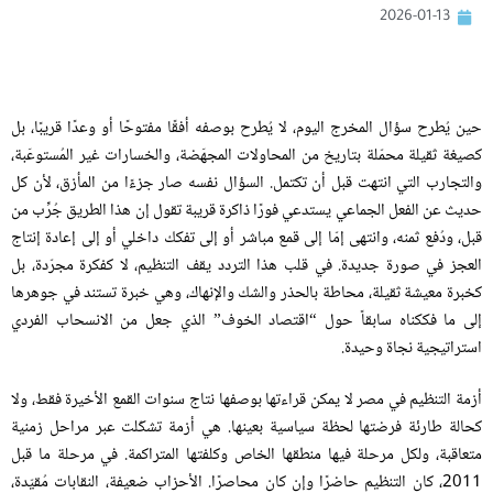
2026-01-13
حين يُطرح سؤال المخرج اليوم، لا يُطرح بوصفه أفقًا مفتوحًا أو وعدًا قريبًا، بل
كصيغة ثقيلة محمّلة بتاريخ من المحاولات المجهَضة، والخسارات غير المُستوعَبة،
والتجارب التي انتهت قبل أن تكتمل
.
السؤال نفسه صار جزءًا من المأزق، لأن كل
حديث عن الفعل الجماعي يستدعي فورًا ذاكرة قريبة تقول إن هذا الطريق جُرِّب من
قبل، ودُفع ثمنه، وانتهى إمّا إلى قمع مباشر أو إلى تفكك داخلي أو إلى إعادة إنتاج
العجز في صورة جديدة
.
في قلب هذا التردد يقف التنظيم، لا كفكرة مجرّدة، بل
كخبرة معيشة ثقيلة، محاطة بالحذر والشك والإنهاك، وهي خبرة تستند في جوهرها
إلى ما فككناه سابقاً حول
“
اقتصاد الخوف
”
الذي جعل من الانسحاب الفردي
استراتيجية نجاة وحيدة
.
أزمة التنظيم في مصر لا يمكن قراءتها بوصفها نتاج سنوات القمع الأخيرة فقط، ولا
كحالة طارئة فرضتها لحظة سياسية بعينها
.
هي أزمة تشكّلت عبر مراحل زمنية
متعاقبة، ولكل مرحلة فيها منطقها الخاص وكلفتها المتراكمة
.
في مرحلة ما قبل
2011
، كان التنظيم حاضرًا وإن كان محاصرًا
.
الأحزاب ضعيفة، النقابات مُقيّدة،