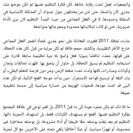
والجمعيات تعمل تحت رقابة خانقة، لكن فكرة التنظيم نفسها لم تكن موضع شك
جذري
.
كان واضحًا، حتى لدى من يختلفون حول جدواه، أن المشكلة الأساسية في
السلطة وحدودها، لا في الفعل الجماعي من حيث المبدأ
.
التنظيم كان يُرى كأداة
ضرورية، حتى لو كانت إمكانياتها محدودة ومخرجاتها متواضعة
.
جاءت لحظة
2011
فغيّرت المعادلة على نحو جذري
.
فجأة انفجر الفعل الجماعي
خارج الأطر التقليدية، وتكشّف حجم طاقة لم تكن مرئية من قبل
.
لكن هذه اللحظة،
على قوتها، حملت تناقضًا بنيويًا
:
فعل واسع بلا بنية تنظيمية سابقة قادرة على
استيعابه
.
التنظيم لم يسبق اللحظة، بل حاول أن يلحق بها
.
ظهرت تحالفات ولجان
وكيانات ومبادرات، لكنها وُلدت تحت ضغط الزمن، ومن دون فرصة للتعلّم البطيء أو
بناء الثقة أو ترسيخ قواعد الاستمرار
.
حين بدأت موجة القمع التالية، لم تكن هذه
البنى قد اشتدّ عودها، فتحولت الهزيمة من خسارة سياسية إلى صدمة تنظيمية
عميقة
.
ما تلا ذلك لم يكن مجرد عودة إلى ما قبل
2011
، بل تغيّر نوعي في علاقة المجتمع
بفكرة التنظيم نفسها
.
القمع لم يستهدف الكيانات فقط، بل استهدف التجربة ذاتها
.
التنظيم لم يعد يُقدَّم بوصفه حقًا طبيعيًا أو أداة مشروعة، بل بوصفه مخاطرة غير
محسوبة، أو تهورًا سياسيًا، أو عبئًا أخلاقيًا يُلقي بثمنه على الآخرين
.
مع كل تجربة