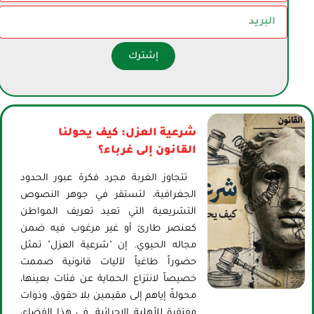
إشترك
شرعية العزل: كيف يحولنا
القانون إلى غرباء؟
تتجاوز الغربة مجرد فكرة عبور الحدود
الجغرافية، لتستقر في جوهر النصوص
التشريعية التي تعيد تعريف المواطن
كعنصر طارئ أو غير مرغوب فيه ضمن
مجاله الحيوي. إن "شرعية العزل" تمثل
حضوراً طاغياً لآليات قانونية صممت
خصيصاً لانتزاع الحماية عن فئات بعينها،
محولةً إياهم إلى مقيمين بلا حقوق، وذوات
مفتقرة للأهلية الإجرائية. في هذا الفضاء،