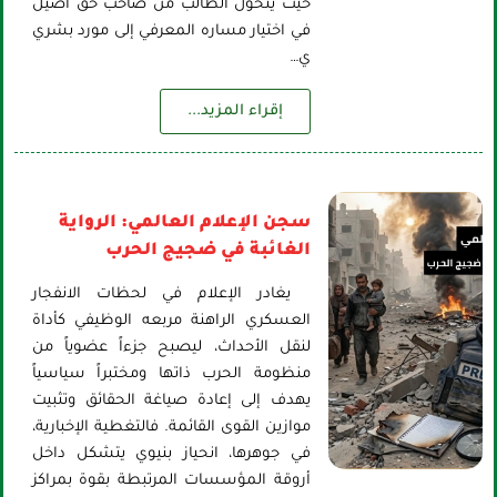
حيث يتحول الطالب من صاحب حق أصيل
في اختيار مساره المعرفي إلى مورد بشري
ي…
إقراء المزيد...
سجن الإعلام العالمي: الرواية
الغائبة في ضجيج الحرب
يغادر الإعلام في لحظات الانفجار
العسكري الراهنة مربعه الوظيفي كأداة
لنقل الأحداث، ليصبح جزءاً عضوياً من
منظومة الحرب ذاتها ومختبراً سياسياً
يهدف إلى إعادة صياغة الحقائق وتثبيت
موازين القوى القائمة. فالتغطية الإخبارية،
في جوهرها، انحياز بنيوي يتشكل داخل
أروقة المؤسسات المرتبطة بقوة بمراكز