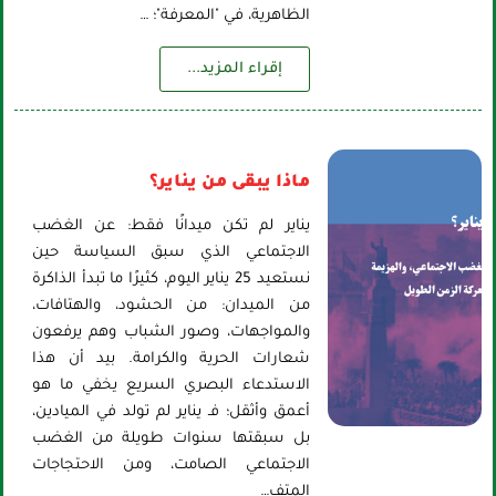
الظاهرية، في "المعرفة"؛ …
إقراء المزيد...
ماذا يبقى من يناير؟
يناير لم تكن ميدانًا فقط: عن الغضب
الاجتماعي الذي سبق السياسة حين
نستعيد 25 يناير اليوم، كثيرًا ما تبدأ الذاكرة
من الميدان: من الحشود، والهتافات،
والمواجهات، وصور الشباب وهم يرفعون
شعارات الحرية والكرامة. بيد أن هذا
الاستدعاء البصري السريع يخفي ما هو
أعمق وأثقل؛ فـ يناير لم تولد في الميادين،
بل سبقتها سنوات طويلة من الغضب
الاجتماعي الصامت، ومن الاحتجاجات
المتف…