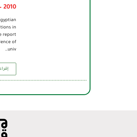
– 2010
Egyptian
tions in
e report
dence of
univ…
إقراء 