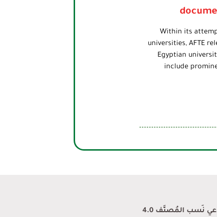
documen
Within its attem
universities, AFTE r
Egyptian universi
include promine
نَسب المُصنَّف 4.0