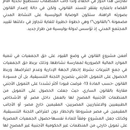
تمارس هذا الدور في الخفاء، ولذا كانت المنظمات تستطيع تحديه أمام
القضاء باعتباره يفتقر للسند القانوني، ولكن في حالة إصدار القانون
بصورته الراهنة، ستكون الوصاية البوليسية على النشاط المدني
مضمونة \”بالقانون\”! وهي خطوة خطيرة للغاية تتجاوز في دلالتها تقييد
المجتمع المدني، إذ تؤسس لدولة بوليسية من طراز جديد.
أمعن مشروع القانون في وضع القيود على حق الجمعيات في تنمية
الموارد المالية الضرورية لممارسة نشاطها، وذلك بربط حق الجمعيات
في جمع التبرعات بشرط إخطار الجهة الإدارية وعدم اعتراضها، وربط
الحصول على التمويل الأجنبي بتصريح اللجنة التنسيقية، بل أن مسودة
القانون -حسب المادة 13- فرضت قيودا أكثر تشددا على التمويل الأجنبي
مقارنة بالقانون الساري، حيث جعلت الحصول على التمويل من
المنظمات الأجنبية المصرح لها بالعمل داخل مصر، أو الأشخاص
الطبيعيين والاعتباريين المصريين- المقيمين خارج مصر- أو الأجانب
المقيمين في مصر مشروطا بالإخطار دون اعتراض اللجنة التنسيقية،
وكذلك جعل المشروع -وفقاً للمادة نفسها-حصول الجمعيات المصرية
على تمويل خارجي من المنظمات غير الحكومية الأجنبية غير المصرح لها