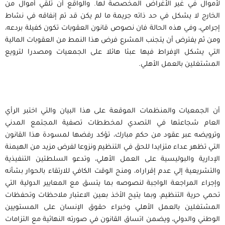
لأموال في غير الأغراض المخصصة لها. والواقع أن تلقي أموال من
الخارج لا يشكل في حد ذاته جريمة ما لم يكن قد تم إنفاقه في نشاط
إجرامي، وفي هذه الحالة فان نصوص قانون العقوبات تكون كفيلة بردعه،
ومن ثم يفترض أن يتجنب المشرع فرض هذا النمط من العقوبات المالية
التي يشكل الإفراط فيها عبئا هائلا على الجمعيات ومصدرا لترويع
المشتغلين بالعمل الأهلي.
أن الجمعيات والمنظمات الموقعة على هذا البيان والتي اختبر الرأي
العام شجاعتها في التصدي لمخططات تصفية المجتمع المدني
وترويضه عبر عقود من حكم مبارك، تؤكد رفضها لمسودة هذا القانون
التي تظهر عداء متزايدا للحق في التنظيم ونزوعا لفرض مزيد من الهيمنة
الإدارية والبوليسية على العمل الأهلي، وتدعو السلطتين التنفيذية
والتشريعية إلي عدم إقراراه، ومنح الوقت الكافي للارتقاء بالحوار بشأنه
وإجراء المراجعة الواجبة لنصوصه بما يتسق مع المعايير الدولية التي
تحمي حرية التنظيم، وبما يتيح الأخذ بعين الاعتبار ملاحظات وتحفظات
المشتغلين بالعمل الأهلي وخبراء حقوق الإنسان على المستويين
الوطني والدولي، ويضمن اتساق القانون في صورته النهائية مع التزامات