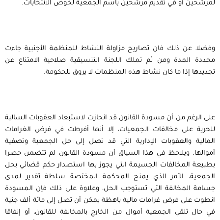
لمرشحين أو في تقديم مرشحين باسم الجمعية لخوض الانتخابات.
وفضلا عن ذلك فان تصاريح مزاولة النشاط للمنظمة الأجنبية جاءت
محددة المدة ومن ثم تملك اللجنة التنسيقية صلاحية الامتناع عن
تجديدها إذا ما كان نشاط هذه المنظمات لا يروق للحكومة.
على الرغم من أن مسودة القانون قد انحازت لاستبعاد العقوبات السالبة
للحرية على مخالفات الجمعيات، إلا أنها أفرطت في فرض الغرامات
المالية والعقوبات الإدارية التي قد تصل إلى حل الجمعية وتصفية
أموالها. ويلاحظ في هذا السياق أن مسودة القانون لم تتضمن حصرا
بطبيعة المخالفات الجسيمة التي يجوز بها استصدار حكم قضائي بحل
الجمعية، الأمر الذي يمنح المحكمة المختصة سلطة تقدير لمدى
جسامة المخالفة التي تستوجب الحل، وعلاوة على ذلك فإن المسودة
انطوت على فرض غرامات مالية باهظة يمكن أن تصل إلى مائة ألف جنية
في حال تلقي الجمعية أموال من الخارج بالمخالفة للقانون، أو إنفاقا