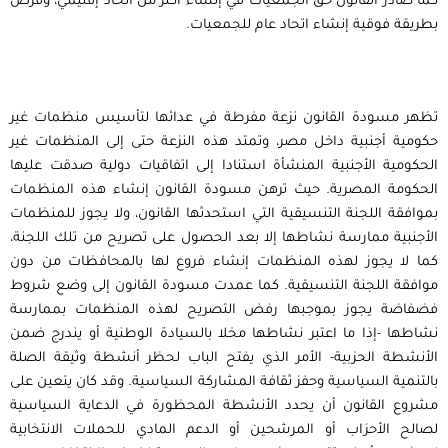
كما صادر القانون حق الجمعيات في إنشاء أكثر من اتحاد إقليمي، وفرض
بطريقة فوقية إنشاء اتحاد عام للجمعيات.
تظهر مسودة القانون نزعة مفرطة في عدائها لتأسيس منظمات غير
حكومية أجنبية داخل مصر، وتمتد هذه النزعة حتى إلى المنظمات غير
الحكومية الأجنبية المنشأة استنادا إلى اتفاقيات دولية صدقت عليها
الحكومة المصرية. حيث ترهن مسودة القانون إنشاء هذه المنظمات
بموافقة اللجنة التنسيقية التي استحدثها القانون، ولا يجوز للمنظمات
الأجنبية ممارسة نشاطها إلا بعد الحصول على تصريح من تلك اللجنة،
كما لا يجوز لهذه المنظمات إنشاء فروع لها بالمحافظات من دون
موافقة اللجنة التنسيقية. كما عمدت مسودة القانون إلى وضع شروط
فضفاضة يجوز بموجبها رفض التصريح لهذه المنظمات بممارسة
نشاطها -إذا ما اعتبر نشاطها مخلا بالسيادة الوطنية أو يندرج ضمن
الأنشطة الحزبية- الأمر الذي يفتح الباب لحظر أنشطة وثيقة الصلة
بالتنمية السياسية وحفز ثقافة المشاركة السياسية. وقد كان يتعين على
مشروع القانون أن يحدد الأنشطة المحظورة في الدعاية السياسية
لصالح الأحزاب أو المرشحين أو الدعم المادي للحملات الانتخابية