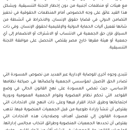
مع هيئات أو منظمات أجنبية من دون إخطار اللجنة التنسيقية. ويشكل
هذا القيد عائق على وجه الخصوص أمام المنظمات الحقوقية في تحفيز
التضامن الدولي في قضايا حقوق الإنسان، والانخراط في أنشطة من
شانها تفعيل آليات الحماية الدولية والإقليمية لحقوق الإنسان. وفي ذات
السياق فإن حق الجمعية في الانتساب أو الاشتراك أو الانضمام إلى أي
جمعية أو هيئة مقرها خارج مصر يقتضي التحصل على موافقة اللجنة
التنسيقية.
تتبدى وجوه أخرى للوصاية الإدارية عبر العديد من نصوص المسودة التي
تصادر الحق الأصيل لمؤسسي الجمعية وأعضائها في صياغة نظامها
الأساسي، حيث تمضي المسودة على نهج القانون الحالي في وضع
القواعد التي تحكم نظام العضوية وقوام الجمعية العمومية ودورية
اجتماعاتها وطرق اتخاذ القرار فيها! وعلى ذات النهج فان الاتحادات التي
يفترض أن تنشأ بإرادة طوعية من قبل الجمعيات المنضوية فيها، تذهب
مسودة القانون إلي تفصيل أهداف وصلاحيات هذه الاتحادات التي
يفترض أن تحددها الجمعيات المنضوية وطرائق انتخاب مجالس إداراتها،