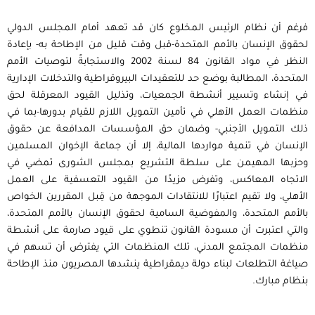
فرغم أن نظام الرئيس المخلوع كان قد تعهد أمام المجلس الدولي
لحقوق الإنسان بالأمم المتحدة-قبل وقت قليل من الإطاحة به- بإعادة
النظر في مواد القانون 84 لسنة 2002 والاستجابةً لتوصيات الأمم
المتحدة، المطالبة بوضع حد للتعقيدات البيروقراطية والتدخلات الإدارية
في إنشاء وتسيير أنشطة الجمعيات، وتذليل القيود المعرقلة لحق
منظمات العمل الأهلي في تأمين التمويل اللازم للقيام بدورها-بما في
ذلك التمويل الأجنبي- وضمان حق المؤسسات المدافعة عن حقوق
الإنسان في تنمية مواردها المالية، إلا أن جماعة الإخوان المسلمين
وحزبها المهيمن على سلطة التشريع بمجلس الشورى تمضي في
الاتجاه المعاكس، وتفرض مزيدًا من القيود التعسفية على العمل
الأهلي، ولا تقيم اعتبارًا للانتقادات الموجهة من قِبل المقررين الخواص
بالأمم المتحدة، والمفوضية السامية لحقوق الإنسان بالأمم المتحدة،
والتي اعتبرت أن مسودة القانون تنطوي على قيود صارمة على أنشطة
منظمات المجتمع المدني، تلك المنظمات التي يفترض أن تسهم في
صياغة التطلعات لبناء دولة ديمقراطية ينشدها المصريون منذ الإطاحة
بنظام مبارك.