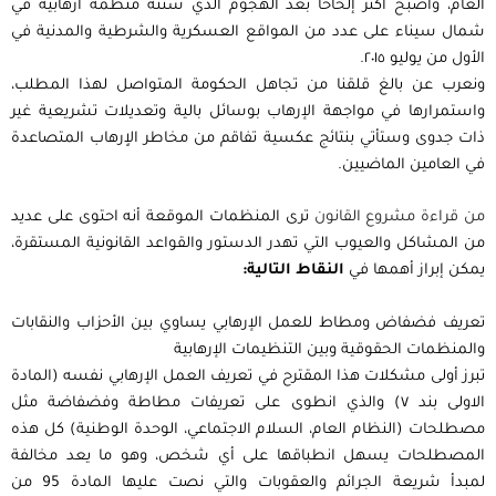
العام، وأصبح أكثر إلحاحًا بعد الهجوم الذي شنته منظمة ارهابية في
شمال سيناء على عدد من المواقع العسكرية والشرطية والمدنية في
الأول من يوليو ٢٠١٥.
ونعرب عن بالغ قلقنا من تجاهل الحكومة المتواصل لهذا المطلب،
واستمرارها في مواجهة الإرهاب بوسائل بالية وتعديلات تشريعية غير
ذات جدوى وستأتي بنتائج عكسية تفاقم من مخاطر الاٍرهاب المتصاعدة
في العامين الماضيين.
من قراءة مشروع القانون
ترى المنظمات الموقعة أنه احتوى على عديد
من المشاكل والعيوب التي تهدر الدستور والقواعد القانونية المستقرة،
يمكن إبراز أهمها في
النقاط التالية:
تعريف فضفاض ومطاط للعمل الإرهابي يساوي بين الأحزاب والنقابات
والمنظمات الحقوقية وبين التنظيمات الإرهابية
تبرز أولى مشكلات هذا المقترح في تعريف العمل الإرهابي نفسه (المادة
الاولى بند ٧) والذي انطوى على تعريفات مطاطة وفضفاضة مثل
مصطلحات (النظام العام، السلام الاجتماعي، الوحدة الوطنية) كل هذه
المصطلحات يسهل انطباقها على أي شخص، وهو ما يعد مخالفة
لمبدأ شريعة الجرائم والعقوبات والتي نصت عليها المادة 95 من