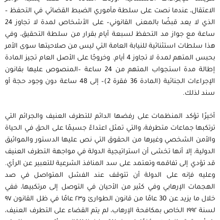
الاعتقال، عندما نصت على سلطة مأموري الضبط القضائي في التحفظ –
الذي لا يعد قبضًا بالمعنى القانوني– على الأشخاص لمدة لا تجاوز 24
ساعة مع جواز مد التحفظ لسبعة أيام بقرار من سلطة التحقيق، وفي
هذا سلطات استثنائية للنيابة العامة التي ليس من صلاحيتها سوى الأمر
بحبس المتهم لمدة لا تجاوز 4 أيام. وخروجًا على الأصل العام تجيز المادة
إطالة مدة استجواب المتهم من 24 ساعة –المنصوص عليها بقانون
الإجراءات الجنائية (المادة 36 فقرة 2)– إلى 48 ساعة دون وجود حجة أو
سند لذلك.
أخيرًا تؤكد المنظمات على رفضها الدائم للتطرف العنيف والجرائم التي
ترتكبها جماعات متطرفة، والتي تمثل اعتداءً جسيمًا على الحق في الحياة
والأمن الشخصي وغيرها من الحقوق التي نص عليها الدستور والمواثيق
الدولية، إلا أنها تخشى أن استراتيجية الدولة في مواجهة التطرف العنيف
قد تؤدي إلى تفاقمه وتعتمد على سد المنافذ الشرعية للتعبير عن الرأي.
وعليه فإنه على الدولة أن تتوقف عند الفشل المتواصل في صد
الهجمات الإرهابي وفي كثير من الأحيان في التوصل إلى مرتكبيها، ففي
خلال ما يزيد عن 30 عامًا من قانون الطوارئ و٢٣ عامًا في ظل القانون ٩٧
لسنة ١٩٩٢ الخاص بمكافحة الإرهاب، لم يتم القضاء على التطرف العنيف،