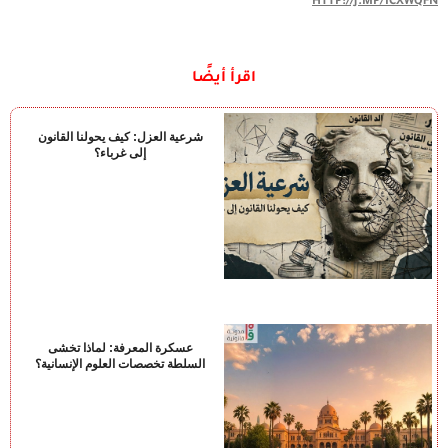
HTTP://J.MP/1CXWQFN
اقرأ أيضًا
شرعية العزل: كيف يحولنا القانون
إلى غرباء؟
عسكرة المعرفة: لماذا تخشى
السلطة تخصصات العلوم الإنسانية؟