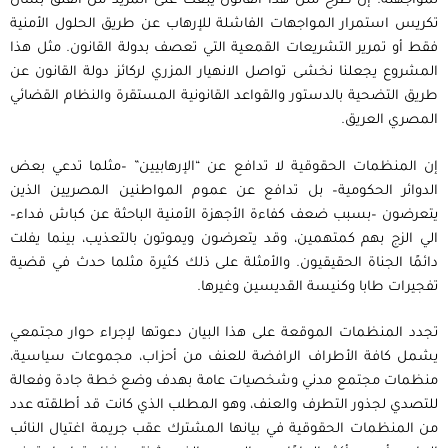
لمواجهته. إن طرح مثل هذا القانون يبعث على المزيد من القلق بشأن
تكريس استمرار المواجهات الفاشلة للإرهاب عن طريق الحلول الأمنية
فقط أو تمرير التشريعات القمعية التي تعصف بدولة القانون. مثل هذا
المشروع يجعلنا نخشى تواصل الانهيار المزري لركائز دولة القانون عن
طريق التضحية بالدستور والقواعد القانونية المستقرة والنظام القضائي
المصري العريق.
إن المنظمات الحقوقية لا تدافع عن “الإرهابيين” –مثلما تدعي بعض
الدوائر الحكومية– بل تدافع عن عموم المواطنين المصريين الذين
يتعرضون –بسبب ضعف كفاءة الأجهزة الأمنية الباحثة عن كباش فداء–
الي الزج بهم كمتهمين، وقد يتعرضون ويموتون بالتعذيب، بينما يفلت
دائمًا الجناة الحقيقيون. والأمثلة على ذلك كثيرة مثلما حدث في قضية
تفجيرات طابا وكنيسة القديسين وغيرها.
تجدد المنظمات الموقعة على هذا البيان دعوتها لإجراء حوار مجتمعي
يشمل كافة الأطراف الرافضة للعنف من أحزاب، مجموعات سياسية،
منظمات مجتمع مدني وشخصيات عامة بهدف وضع خطة جادة وفعالة
للتصدي لجذور التطرف والعنف، وهو المطلب الذي كانت قد أطلقته عدد
من المنظمات الحقوقية في بيانها المشترك عقب جريمة اغتيال النائب