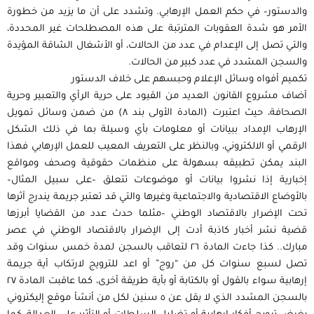
والدستور– في حكم العمل الإرهابي. وتشدد على أن ما يزيد من خطورة
الأمر هو شدة العقوبات المترتبة على هذه المصطلحات غير المحددة،
والتي تصل إلى الإعدام في عدد من الحالات، أو الأشغال الشاقة المؤيدة
والسجن المشدد في عدد كبير من الحالات.
تكميم أفواه وسائل الإعلام وحبسهم على خلاف الدستور
أضاف مشروع القانون العديد من القيود على حرية الرأي والتعبير وحرية
الصحافة، حيث اعتبرت (المادة الأولى بند ٨) من ضمن وسائل تمويل
الإرهاب الإمداد ببيانات أو معلومات بأي وسيلة بما في ذلك الشكل
الرقمي أو الالكتروني، وبالنظر على التعريف المعيب للعمل الإرهابي فهذا
البند يمكن تطبيقه بسهولة على منظمات حقوقية وصحف ومواقع
إخبارية إذا نشروا بيانات أو موضوعات تتعلق –على سبيل المثال–
بالأوضاع الاقتصادية والاجتماعية وغيرها والتي قد تعتبر جريمة يندرج آثرها
تحت الإضرار بالاقتصاد الوطني –مثلما حدث عدد من القضايا أبرزها
قضية نشر أخبار كاذبة أدت إلى الإضرار بالاقتصاد الوطني في عصر
مبارك.. كذا جاءت المادة ٢٦ لتعاقب بالسجن لمدة خمس سنوات وقد
تصل لسبع سنوات كل من “روج” أو اعد للترويج لارتكاب أية جريمة
إرهابية سواء بالقول أو بالكتابة أو بأية طريقة أخرى، كما عاقبت المادة ٢٧
بالسجن المشدد الذي لا يقل عن ٥ سنين لكل من أنشأ موقع إليكتروني