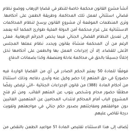
أنشأ مشرع القانون محكمة خاصة للنظر في قضايا الإرهاب ووضع نظام
قضائي استثنائي لعمل تلك المحاكمة، وطريقة الطعن على أحكامها.
وترى المنظمات الموقعة أن مشروع القانون يرسخ لنظام المحاكمات
الاستثنائية على غرار محكمة أمن الدولة العلية طوارئ المكما أنه يعمد
إلى تعديل النظام القضائي الجنائي فيما يخص الجرائم الإرهابية. فعلى
الرغم من أن المحكمة منشأة بقانون ويحدد نظام عملها المجلس
الأعلى للقضاء، إلا أن إجراءات العمل بها والطعن على أحكامها تخل
إخلالًا جسيمًا بالحق في محاكمة عادلة ومنصفة، وكذا بضمانات الدفاع.
فوفقًا للمادة 50 يعتبر الحكم الصادر في أي من القضايا الواردة فيه
حضوريًا في حق المتهم إذا حضر وكيل عنه وأبدى دفاعه، وذلك استثناءً
من أحكام المادة (388) من قانون الإجراءات الجنائية –التي ترفض رفضًا
مطلقًا حضور محام وشخص ينوب عن المتهم الغائب. ومن ثم فتح
المشروع الباب أمام المحاكم لانتداب المحامين عن المتهمين الغائبين
دون موافقتهم ومفاجئتهم بصدور حكم جنائي في مواجهتهم وتفويت
درجة تقاضي عليهم.
يًضاف إلى هذا الاستثناء تقليص المادة 51 مواعيد الطعن بالنقض من