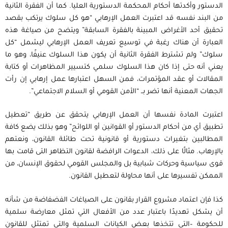
الدستور وأكدتها أحكام المحكمة الدستورية العليا. كما أن الفقرة الثانية
من البند نفسه قد اعتبرت العمل الإرهابي “هو كل سلوك يرتكب بقصد
تحقيق أحد الأغراض المبينة بالفقرة السابقة” ويتضح من صياغة هذه
العبارة أن هناك رغبة في توسيع تعريف العمل الإرهابي ليشمل “كل
سلوك” ولم تشترط الفقرة الثانية أن يكون هذا السلوك عنيفًا، وهو ما
يعني أنه حتى إذا كان هذا السلوك سلمي كتسيير المظاهرات أو كتابة
المقالات أو عقد المؤتمرات، فمن السهل اعتبارها عمل إرهابي إن رأت
الجهات المعنية أنها تضر بــ “الأمن القومي أو السلام الاجتماعي”.
اعتبرت المادة نفسها أن العمل الإرهابي يتحقق عن طريق “تعطيل
تطبيق أي من أحكام الدستور أو القوانين أو اللوائح” وهو بذلك يضع كافة
المطالبين بتغيرات دستورية أو قانونية تحت طائلة القانون، ونعتهم
بالإرهاب. مثالًا على ذلك، الدعوات الرافضة لقانون التظاهر التى قامت بها
قوى سياسية وحركات شبابية بل والمجلس القومي لحقوق الإنسان، من
الممكن تفسيرها على أنها محاولة لتعطيل القانون.
كذا فإن اعتماد مشروع القرار بقانون على الصياغات الفضفاضة من شأنه
أن يشكل تهديدًا باعتبار عدد من الأفعال التي تمثل معارضة سلمية
للحكومة –التي تتخذها بعض الكيانات السلمية والتي تمتثل للقانون