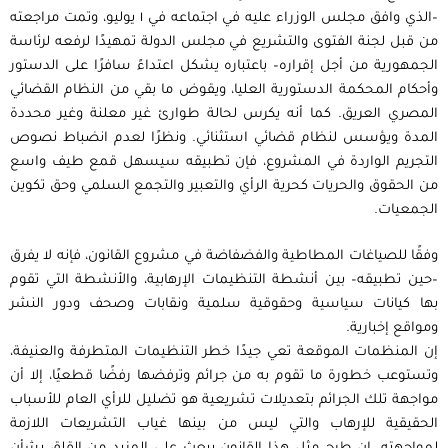
–الذي وافق مجلس الوزراء عليه في اجتماعه في ١ يوليو، وتمت مراجعته
من قبل لجنة الفتوى والتشريع في مجلس الدولة تمهيدًا لرفعه لرئاسة
الجمهورية من أجل إقراره– باعتباره يشكل اعتداءً سافرًا على الدستور
وأحكام المحكمة الدستورية العليا، ويقوض ما بقي من النظام القضائي
المصري العريق. كما أنه يكرس لحالة طوارئ غير معلنة وغير محددة
المدة ويؤسس لنظام قضائي استثنائي. ونظرًا لعدم انضباط نصوص
التجريم الواردة في المشروع، فإن تطبيقه سيسهل قمع طيف واسع
من الحقوق والحريات كحرية الرأي والتعبير والتجمع السلمي وحق تكوين
الجمعيات.
وفقًا للصياغات المطاطية والفضفاضة في مشروع القانون، فإنه لا يفرق
–حين تطبيقه– بين أنشطة التنظيمات الإرهابية، والأنشطة التي تقوم
بها كيانات سياسية وحقوقية سلمية ونقابات وصحف ودور النشر
ومواقع إخبارية.
إن المنظمات الموقعة تعي جيدًا خطر التنظيمات المتطرفة والعنيفة،
وتستوعب خطورة ما تقوم به من جرائم وترفضها رفضًا قطعيًا، إلا أن
مواجهة تلك الجرائم بتعديلات تشريعية هو تضليل للرأي العام للأسباب
الحقيقية للإرهاب والتي ليس من بينها غياب التشريعات اللازمة