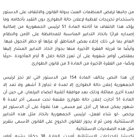
من جانبها ترفض المنظمات العبث بدولة القانون والالتفاف على الدستور
باستخدام تخريجات لفظية لإعلان حالة الطوارئ دون التقيد بأحكامه، وما
يؤكد هذا الالتفاف ما أتاحته المادة 51 لرئيس الجمهورية من إمكانية
إصداره قرارًا باتخاذ التدابير المناسبة للمحافظة على الأمن والنظام
العام، بما في ذلك إخلاء بعض المناطق أو عزلها أو حظر التجول فيها.
وأيضًا ما قررته الفقرة الأخيرة منها بجواز اتخاذ التدابير المشار إليها
بمقتضى أوامر شفوية على أن تعزز كتابة خلال 8 أيام المأخوذة –حرفًا
ونصًا– من الفقرة الأخيرة من المادة 3 من قانون الطوارئ.
إن هذا النص يخالف المادة 154 من الدستور التي لم تجز لرئيس
الجمهورية إعلان حالة الطوارئ إلا لمدة لا تجاوز 3 أشهر، ولا تمد إلا
لمدة أخرى مماثلة، وذلك بعد موافقة أغلبية أعضاء البرلمان. في حين أن
المادة 51 أجازت إعلان حالة طوارئ مقنعة تحت مسمى أخر لمدة 6
شهور يمكن مدها إلى أجل غير مسمى. هذا علاوةً على أن الدستور لم
يرخص –لو شاء لفعل– لرئيس الجمهورية باتخاذ مثل هذه التدابير
الاستثنائية، ومن ثم لا يجوز للقانون الخروج على القانون الأسمى بتقرير
مثل هذه الصلاحيات الاستثنائية.
تكريسًا للإجراءات الاستثنائية أوردت المادة 38 حكمًا يشبه أوامر