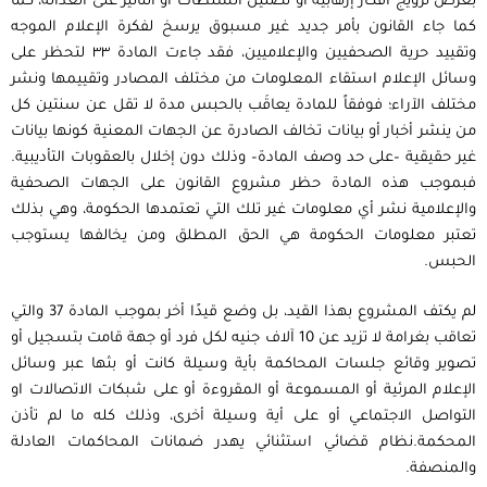
بغرض ترويج أفكار إرهابية أو تضليل السلطات أو التأثير على العدالة، كما
كما جاء القانون بأمر جديد غير مسبوق يرسخ لفكرة الإعلام الموجه
وتقييد حرية الصحفيين والإعلاميين، فقد جاءت المادة ٣٣ لتحظر على
وسائل الإعلام استقاء المعلومات من مختلف المصادر وتقييمها ونشر
مختلف الآراء؛ فوفقاً للمادة يعاقَب بالحبس مدة لا تقل عن سنتين كل
من ينشر أخبار أو بيانات تخالف الصادرة عن الجهات المعنية كونها بيانات
غير حقيقية –على حد وصف المادة– وذلك دون إخلال بالعقوبات التأديبية.
فبموجب هذه المادة حظر مشروع القانون على الجهات الصحفية
والإعلامية نشر أي معلومات غير تلك التي تعتمدها الحكومة، وهي بذلك
تعتبر معلومات الحكومة هي الحق المطلق ومن يخالفها يستوجب
الحبس.
لم يكتف المشروع بهذا القيد، بل وضع قيدًا أخر بموجب المادة 37 والتي
تعاقب بغرامة لا تزيد عن 10 آلاف جنيه لكل فرد أو جهة قامت بتسجيل أو
تصوير وقائع جلسات المحاكمة بأية وسيلة كانت أو بثها عبر وسائل
الإعلام المرئية أو المسموعة أو المقروءة أو على شبكات الاتصالات او
التواصل الاجتماعي أو على أية وسيلة أخرى، وذلك كله ما لم تأذن
المحكمة.نظام قضائي استثنائي يهدر ضمانات المحاكمات العادلة
والمنصفة.