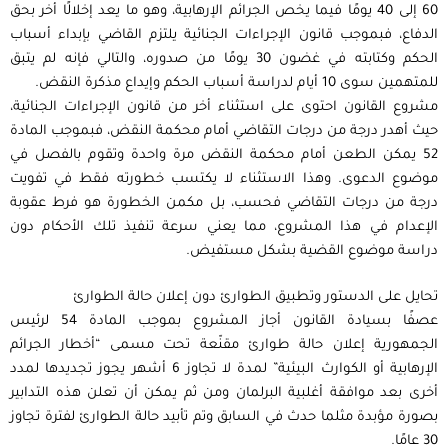
60 إلى 40 يومًا فيما يخص الجرائم الإرهابية، وهو ما يعد إخلالًا أخر بحق
الدفاع، فبموجب قانون الإجراءات الجنائية يلتزم القاضي بإبداء أسباب
الحكم وكتابته في غضون 30 يومًا من صدوره، والتالي فإنه لم يتبق
للمتهمين سوى 10 أيام لدراسة أسباب الحكم وإيداع مذكرة النقض.
مشروع القانون احتوى على استثناء أخر من قانون الإجراءات الجنائية،
حيث أهدر درجة من درجات التقاضي أمام محكمة النقض، فبموجب المادة
52 يمكن الطعن أمام محكمة النقض مرة واحدة وتقوم بالفصل في
موضوع الدعوى. وهذا الاستثناء لا يكتسب خطورته فقط في تفويت
درجة من درجات التقاضي فحسب، بل مكمن الخطورة هو فرط عقوبة
الإعدام في هذا المشروع، مما يعني سرعة تنفيذ تلك الأحكام دون
دراسة موضوع القضية بشكل مستفيض.
تحايل على الدستور وتطبيق الطوارئ دون إعلان حالة الطوارئ
عصفًا بسيادة القانون أجاز المشروع بموجب المادة 54 لرئيس
الجمهورية إعلان حالة طوارئ مقنّعة تحت مسمى “أخطار الجرائم
الإرهابية أو الكوارث البيئية” لمدة لا تجاوز 6 أشهر يجوز تجديدها لمدد
أخرى بعد موافقة أغلبية البرلمان ومن ثم يمكن أن تعلن هذه التدابير
بصورة مؤبدة مثلما حدث في السابق وتم تأبيد حالة الطوارئ لفترة تجاوز
30 عامًا.