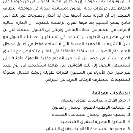
بل أن وتيرته ازدادت مؤخرًا. إن منطلق رفضنا للقانون يأتي من حرصنا على
الحفاظ على مرتكزات دولة القانون ومساندة الدولة في مواجهة التطرف
العنيف، إلا أن الدولة تسد أذنيها عن أية أفكار ومقترحات غير تلك التي
تنادي بقمع الجميع بما فيها القوى الرافضة للتطرف. إن الإدارة الحالية
لا ترغب في التعلم من أخطاء الماضي وترتكن إلى الحلول السهلة التي لن
تحمي مصر من التطرف أو تساعد في الاستقرار. أحد تلك الحلول هو
سنّ التشريعات القمعية المعيبة التي لا تساهم فقط في إغلاق المجال
العام أمام الأصوات المستقلة والعاقلة التي لها أراء تتعارض مع النسق
العام السائد في مصر، بل تزيد من انعدام كفاءة الأجهزة الأمنية التي
تستسهل اللجوء إلى تلك القوانين التي طالما استُخدمت في الزج بعدد
غير قليل من الأبرياء في السجون لفترات طويلة وتركت المجال مفتوحًا
للتنظيمات المتطرفة لارتكاب المزيد من الجرائم.
المنظمات الموقعة:
1. مركز القاهرة لدراسات حقوق الإنسان
2. الجماعة الوطنية لحقوق الإنسان والقانون
3. جمعية حقوق الإنسان لمساعدة السجناء
4. المبادرة المصرية للحقوق الشخصية
5. مجموعة المساعدة القانونية لحقوق الإنسان