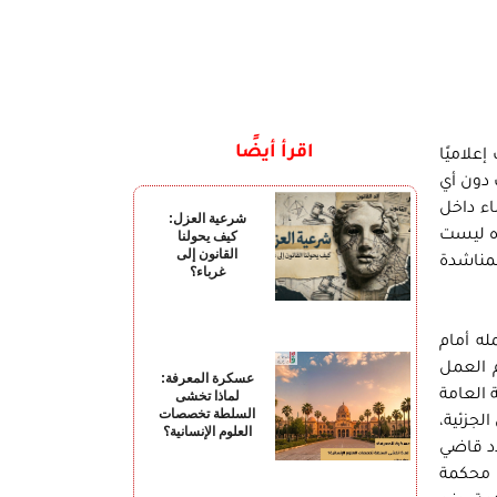
اقرأ أيضًا
علاميًا
 دون أي
اء داخل
شرعية العزل:
ذه ليست
كيف يحولنا
القانون إلى
لمناشدة
غرباء؟
2م، أثناء قيامه بأداء عمله أمام
 العمل
عسكرة المعرفة:
 العامة
لماذا تخشى
السلطة تخصصات
م قررت نيابة قصر النيل الجزئية،
العلوم الإنسانية؟
 القضية رقم 4750 لسنة 2015 إداري قصر النيل. وفي جلسة 21 يوليو 2015م جدّد قاضي
قات في نفس القضية، وفي الرابع من أغسطس 2015م قررت محكمة