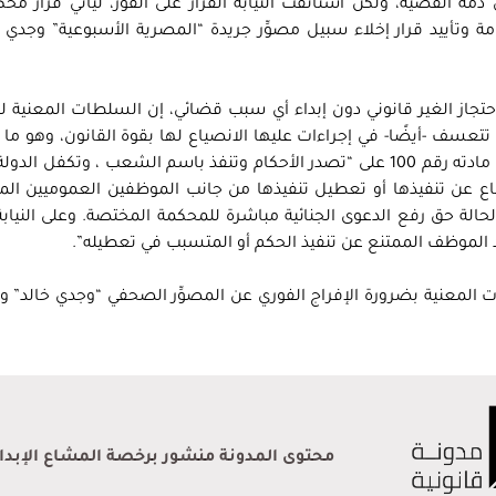
ذمة القضية، ولكن استأنفت النيابة القرار على الفور، ليأتي قرار مح
مة وتأييد قرار إخلاء سبيل مصوِّر جريدة “المصرية الأسبوعية” وجدي 
حتجاز الغير قانوني دون إبداء أي سبب قضائي، إن السلطات المعنية ل
عسف -أيضًا- في إجراءات عليها الانصياع لها بقوة القانون، وهو ما ي
مزيد من إهدار سيادة القانون والدستور الذي كفل في مادته رقم 100 على “تصدر الأحكام وتنفذ باسم الشعب ، وتك
تناع عن تنفيذها أو تعطيل تنفيذها من جانب الموظفين العموميين ال
حالة حق رفع الدعوى الجنائية مباشرة للمحكمة المختصة. وعلى النيابة
د الموظف الممتنع عن تنفيذ الحكم أو المتسبب في تعطيله”.
ت المعنية بضرورة الإفراج الفوري عن المصوِّر الصحفي “وجدي خالد” 
محتوى المدونة منشور برخصة المشاع الإبداعي 