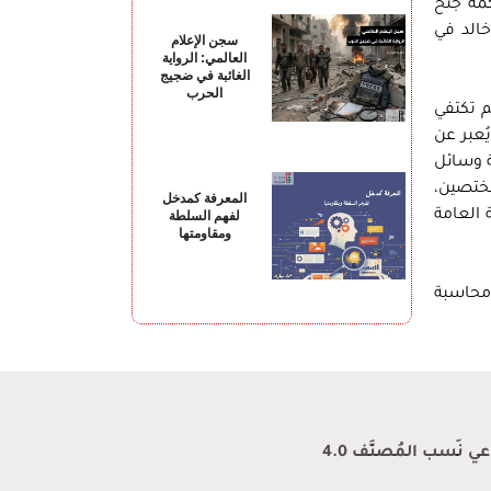
كمة جنح
خالد في
سجن الإعلام
العالمي: الرواية
الغائبة في ضجيج
الحرب
م تكتفي
ُعبر عن
فل الدولة وسائل
مختصين،
المعرفة كمدخل
 العامة
لفهم السلطة
ومقاومتها
ومحاسبة
نَسب المُصنَّف 4.0