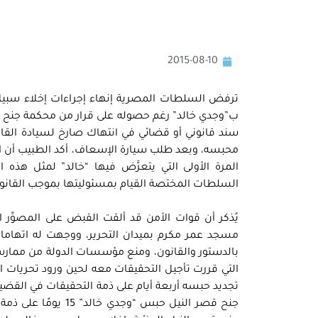
2015-08-10
ترفض السلطات المصرية إنهاء إجراءات إخلاء سبيل ا
ب”وجدي خالد” رغم حصوله على قرار من محكمة جنح مس
سند قانوني أو قضائي في انتهاك صارخ لسيادة القانو
محبسه، وبعد طلب سيارة الإسعاف، أكد الطبيب أن الإ
المرة الأولى التي يتعرَّض فيها “خالد” لمثل هذه
السلطات المختصة القيام بمسئوليتها بموجب القانون
مسجد عمر مكرم بميدان التحرير، ووجهت له اتهام
بالدستور والقانون، ومنع مؤسسات الدولة من ممارسة أع