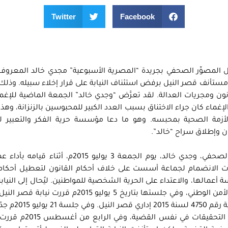
Twitter
Facebook
لمصوِّر الصحفي بجريدة “المصرية الأسبوعية” مجدي خالد المعروف إ
تأنف قصر النيل برفض استئناف النيابة على قرار إخلاء سبيله. وذلك
ن ومجريات العدالة. لقد تعرَّض “وجدي خالد” الجمعة الماضية للإغم
غماء كان جراء الاختناق بسبب العدد الكبير للمحبوسين بالزنزانة، وه
 الأزمة الصحية بمحبسه. وهو ما دعا مؤسسة حرية الفكر والتعبير 
 وإطلاق سراح “خالد”.
يُذكر أن قوات الأمن قد ألقت القبض على المصوِّر الصحفي، وجدي خالد، يوم الجمعة 3 يوليو 015
ات الانضمام لجماعة أسست على خلاف أحكام القانون لتعطيل أحكام
مالها، والاعتداء على الحرية الشخصية للمواطنين. ليُحال إلى النيابة
التي قررت تأجيل التحقيقات معه لحين ورود تحريات الأمن الوطني، وفي جلستها بتاريخ 5 يوليو 2015
تجديد حبسه أربعة أيام على ذمة التحقيقات في
جنح قصر النيل حبس “وجدي خالد” 15 يومًا على ذمة التحقي