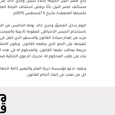
جنح قصر النيل الجزئية؛ إخلاء سبيل وجدي خالد على 
مستأنف قصر النيل باتًا برفض استئناف النيابة العا
جلستها المنعقدة بتاريخ 5 أغسطس 2015م.
اليوم يدخل المصوِّر وجدي خالد يومه الخامس من الا
باستخدام الحبس الاحتياطي كعقوبة تأديبية وأصبحت تت
تنفيذها على النحو الذي ينظمه القانون. ويكون الام
جريمة يعاقب عليها القانون، والمحكوم له في هذه ال
بناء على طلب المحكوم له، تحريك الدعوى الجنائية ض
وعليه؛ تدعو مؤسسة حرية الفكر والتعبير كافة الجها
كل من تعنت في إنفاذ أحكام القانون.