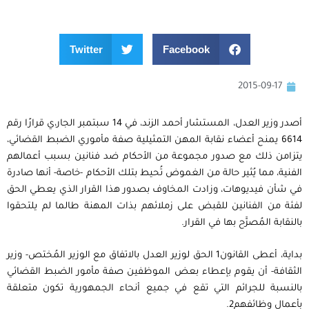
Twitter
Facebook
2015-09-17
أصدر وزير العدل، المستشار أحمد الزند، في 14 سبتمبر الجار،ي قرارًا رقم
6614 يمنح أعضاء نقابة المهن التمثيلية صفة مأموري الضبط القضائي،
يتزامن ذلك مع صدور مجموعة من الأحكام ضد فنانين بسبب أعمالهم
الفنية، مما يُثير حالة من الغموض تُحيط بتلك الأحكام -خاصة- أنها صادرة
في شأن فيديوهات، وزادت المخاوف بصدور هذا القرار الذي يعطي الحق
لفئة من الفنانين للقبض على زملائهم بذات المهنة طالما لم يلتحقوا
بالنقابة المُصرَّح بها في القرار.
بداية، أعطى القانون1 الحق لوزير العدل بالاتفاق مع الوزير المُختص- وزير
الثقافة- أن يقوم بإعطاء بعض الموظفين صفة مأمور الضبط القضائي
بالنسبة للجرائم التي تقع في جميع أنحاء الجمهورية تكون متعلقة
بأعمال وظائفهم2.