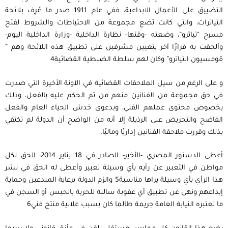
التضييق على الأعمال الابداعية، ففي عام 1911 صدر ما عُرِف بلائحة
التياترات، والتي كانت تضع مجموعة من الاحتياطات والشروط لفتح
مسرح “تياترو”، وضعته -وقتها- نظارة الداخلية -وزارة الداخلية اليوم-
وألحقت به قرارًا آخر بتعيين مشرفين على تطبيق هذه اللائحة وهم ”
قومسيون التياترو” وكان لهم سلطة الضبطية القضائية4
و على الرغم من سيل الملاحقات القضائية في الآونة الأخيرة التي صدرت
في حق مجموعة من الفنانين منهم من تم الحكم عليه بالفعل، وذلك
بخصوص محتوى عملهم الفني، وبدعوى خدش الحياء العام والفعل
الفاضح والتحريض على الرذيلة إلا أنه من الواضح أن الدولة لم تكتفي
بذلك وقررت ملاحقة الفنانين إداريًا وماليًا.
أعطى الدستور المصري -الأخير- الصادر في 18 يناير 2014؛ الحق لكل
مواطن في التعبير عن رأيه بأي وسيلة تعبير وأعطى له الحق في نشر
هذا الرأي بأي وسيلة يراها مناسبة5 والزم الدولة برعاية المبدعين وحماية
إبداعهم ونهى عن تطبيق أي عقوبة سالبة للحرية بالحبس أو السجن في
ما تعتبره النيابة العامة جريمة طالما كان بسبب علانية منتج فني6