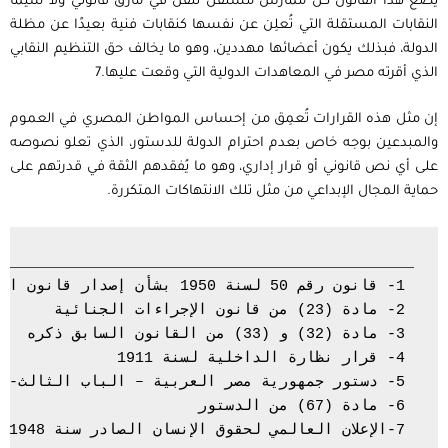
يضع هذا القانون كل ممارس مستقل للفن في مأزق قانوني ولا سيما
النقابات المستقلة التي تُعلِن عن نفسها كنقابات فنية بعيدًا عن مظلة
الدولة، فبذلك يكون أعضائها مهددين، وهو ما يخالف حق التنظيم النقابي
الذي أقرته مصر في المعاهدات الدولية التي وقعت عليها.7
إن مثل هذه القرارات تُعمِق من إحساس المواطن المصري في العموم
والمبدعين بوجه خاص بعدم احترام الدولة للدستور، الذي تعلو نصوصه
على أي نص قانوني أو قرار إداري، وهو ما يُفقدهم الثقة في قدرتهم على
حماية المجال الإبداعي من مثل تلك الانتهاكات المتكررة.
 7-الإعلان العالمي لحقوق الإنسان الصادر سنة 1948 الفقرة الرابعة من المادة العشرين، العهد الدولي الخاص بالحقوق الاقتصادية والاجتماعية والثقافية الصادر في 1961 ، الاتفاقية العربية بشأن الحريات و الحقوق النقابية رقم 8 الصادرة في مارس 1977