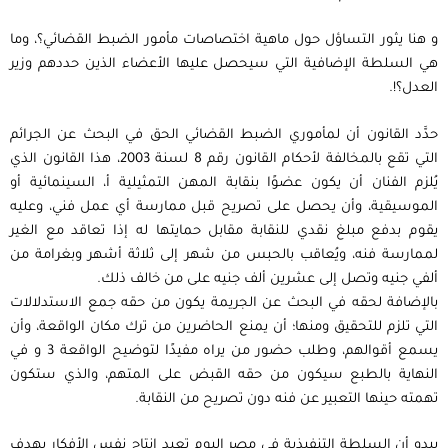
و هنا يثور التساؤل حول ماهية اختصاصات مأمور الضبط القضائي؟، وما
هي السلطة الإضافية التي سيحصل عليها الأعضاء الذين حددهم وزير
العدل؟!.
حدَّد القانون أن لمأموري الضبط القضائي الحق في البحث عن الجرائم
التي تقع بالمخالفة لأحكام القانون رقم 8 لسنة 2003، هذا القانون الذي
يُلزم الفنان أن يكون عضوًا بنقابة المهن التمثيلية أ، السينمائية أو
الموسيقية، وأن يحصل على تصريح قبل ممارسة أي عمل فني، وعليه
يقوم بدفع مبلغ نقدي للنقابة مقابل حمايتها له إذا تعاقد مع الغير
لممارسة فنه، ويُعاقب بالحبس من شهر إلى ثلاثة أشهر وبغرامة من
ألفي جنيه وتصل إلى عشرين ألف جنيه على من خالف ذلك.
بالإضافة لحقه في البحث عن الجريمة يكون من حقه جمع الاستدلالات
التي تلزم للتحقيق ومنها؛ أن يمنع الحاضرين من ترك مكان الواقعة، وأن
يسمع أقوالهم، وطلب حضور من يراه مفيدًا لتوضيح الواقعة 3 و في
النهاية بالطبع سيكون من حقه القبض على المتهم، والذي ستكون
تهمته حينها التعبير عن فنه دون تصريح من النقابة.
يبدو أن السلطة التنفيذية في مصر اليوم تعيد إنتاج نفس الأفكار بهدف