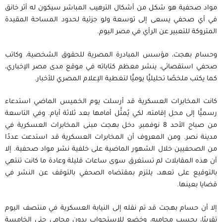
مواد صحفية هو شكل من أشكال الترهيب المباشر سيكون له أثر خانق
في أي صحفي يسعى إلى توسعة ولو جزئية لحدود المساحة المقيدة
المتروكة للتعبير عن الرأي في مصر اليوم.
وحسام بهجت، مؤسس المبادرة المصرية للحقوق الشخصية، وكاتب
صحفي استقصائي، ينشر معظم كتاباته في موقع مدى مصر الإخباري،
كما يكتب ملخصًا تحليليًّا يوميًّا لتغطية الإعلام المصري للأخبار.
كانت المخابرات العسكرية قد أرسلت يوم الخميس الماضي استدعاء
رسميًّا إلى محل إقامته، لكي يُمثَّل أمامها بعد ثلاثة أيام. وفي التاسعة
من صباح الأحد 8 نوفمبر، دخل بهجت مبنى المخابرات العسكرية في
مدينة نصر. ومن المعروف أن المخابرات العسكرية قد استدعت عددًا
من الصحفيين خلال الشهور الماضية على خلفية نشر مواد صحفية. إلا
أن هذه المقابلات لم تستغرق سوى ساعات قليلة وعادة ما كانت تنتهي
بالتوقيع على تعهد، يلتزم بمقتضاه الصحفي بالتوقف عن النشر في
قضايا بعينها.
إلا أن حسام بهجت قد تم نقله إلى النيابة العسكرية في منتصف اليوم
تقريبًا، بحسب محاميه، وخضع للاستجواب بدون محامي حتى الخامسة