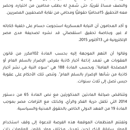
والنصف مساءً تقريبًا، حتى سُمح له بطلب محامين من اختياره، وحضر
معه التحقيق 15محاميًا حقوقيًّا ومحامي من نقابة الصحفيين المصريين.
و أكد المحامون أن النيابة العسكرية استجوبت حسام على خلفية كتاباته
لا غير، وبخاصة تحقيق استقصائي قد نشره لصحيفة مدى مصر
الإلكترونية في 13أكتوبر 2015.
وقالوا أن التهم الموجهة إليه بحسب المادة 102مكرر من قانون
العقوبات هي تعمد إذاعة أخبار كاذبة بغرض الإضرار بالسلم العام أو
المصلحة العامة”، وبحسب المادة 188 هي “سوء النية في نشر أخبار
كاذبة من شأنها الإضرار بالسلم العام”. وتنص تلك الأحكام على عقوبة
حبس تصل إلى ثلاث سنوات.
وتتناقض صياغة المادتين المذكورتين مع نص المادة 65 من دستور
2014 التي تكفل حرية الفكر والرأي، وكذلك مع التزامات مصر بموجب
المادة 19 من العهد الدولي الخاص بالحقوق المدنية والسياسية.
وتغتنم المنظمات الموقعة هذه الفرصة للدعوة إلى وقف استخدام
المواد سابقة الذكر لحين تعديل مختلف مواد قانون العقوبات ذات