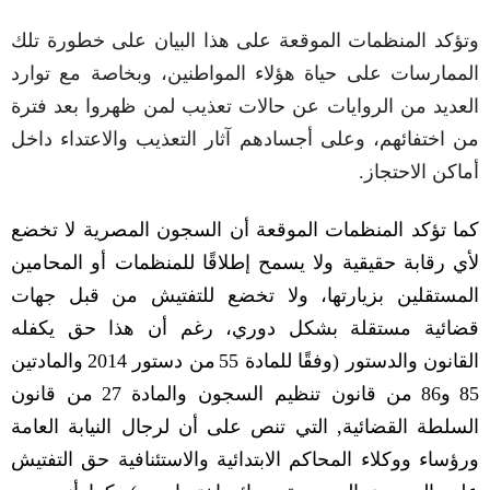
وتؤكد المنظمات الموقعة على هذا البيان على خطورة تلك
الممارسات على حياة هؤلاء المواطنين، وبخاصة مع توارد
العديد من الروايات عن حالات تعذيب لمن ظهروا بعد فترة
من اختفائهم، وعلى أجسادهم آثار التعذيب والاعتداء داخل
أماكن الاحتجاز
.
كما تؤكد المنظمات الموقعة أن السجون المصرية لا تخضع
لأي رقابة حقيقية ولا يسمح إطلاقًا للمنظمات أو المحامين
المستقلين بزيارتها، ولا تخضع للتفتيش من قبل جهات
قضائية مستقلة بشكل دوري، رغم أن هذا حق يكفله
القانون والدستور
(
وفقًا للمادة
55
من دستور
2014
والمادتين
85
و
86
من قانون تنظيم السجون والمادة
27
من قانون
السلطة القضائية
,
التي تنص على أن لرجال النيابة العامة
ورؤساء ووكلاء المحاكم الابتدائية والاستئنافية حق التفتيش