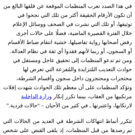
في هذا الصدد تعرب المنظمات الموقعة عن قلقها البالغ من
أن تكون الأرقام الحقيقة أكثر من تلك التي نجحوا في
توثيقها، أو تلك التي نشرت في الصحف ووسائل الإعلام
خلال الفترة القصيرة الماضية، فضلًا على حالات أخرى
رفض أصحابها رواية تفاصيلها، خشية انتقام ضباط الأقسام
أو السجون، أو ربما لأنهم فقدوا أي ثقة في نظام العدالة
.
ومن ثم تدعو المنظمات إلى تحقيق عاجل ومستقل في
حوادث التعذيب المُتزايدة والمُفزعة التي تعرض لها
محتجزات ومحتجزون داخل سجون وأقسام الشرطة،
وتؤكد المنظمات على أن معظم تلك الحوادث شهدت إفلات
مرتكبيها من العقاب، بينما تكرر إنكار
وزارة الداخلية
لارتكابها، واعتبرتها ـ في كثير من الأحيان
– “
حالات فردية
.”
تتكرر أنماط انتهاكات الشرطة في العديد من الحالات التي
تم رصدها من قبل المنظمات، إذ يلقى القبض على شخص