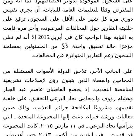
على السجون الموجودة بدوائر اختصاصهم
).
كما أنه ومن
المفترض وفقًا للتعليمات العامة للنيابات، أن يجري تفتيش
دوري مرة كل شهر على الأقل على السجون، ترفع على
خلفيته التقارير حول المخالفات المرصودة، وأخر مرة قامت
به النيابة بهذا الواجب كان في أبريل
.2015
إلا أنه لم تعلن
مؤخرًا حالة تحقيق واحدة لأيٍّ من المسئولين بمصلحة
السجون رغم التقارير المتواترة عن المخالفات
.
على الجانب الآخر، تلاحق الدولة الأصوات المستقلة من
المحامين والقضاة الذين يتبنون رؤى لإصلاحات تشريعية
لمناهضة التعذيب
.
إذ يخضع القاضيان عاصم عبد الجبار
وهشام رؤوف والمحامي نجاد البرعي للتحقيق، على خلفية
تقديمهم مشروعًا لمكافحة جرائم التعذيب، وذلك ضمن
فعاليات ورشة خبراء، دعت إليها المجموعة المتحدة ـ التي
يترأسها نجاد البرعي ـ في ١١ مارس ٢٠١٥
.
كانت المجموعة
قد قدمت ـ في الفترة من أكتوبر ٢٠١٣ حتى أغسطس