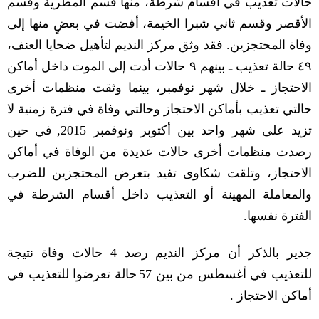
حالات تعذيب في أقسام شرطة، منها قسم المطرية وقسم
الأقصر وقسم ثاني شبرا الخيمة، أفضت في بعضٍ منها إلى
وفاة المحتجزين
.
فقد وثق مركز النديم لتأهيل ضحايا العنف،
٤٩ حالة تعذيب ـ بينهم ٩ حالات أدت إلى الموت داخل أماكن
الاحتجاز ـ خلال شهر نوفمبر،
بينما وثقت منظمات أخرى
حالتي تعذيب بأماكن الاحتجاز وحالتي وفاة في فترة زمنية ﻻ
تزيد على شهر واحد بين أكتوبر ونوفمبر
2015
,
في حين
رصدت منظمات أخرى حاﻻت عديدة من الوفاة في أماكن
الاحتجاز، وتلقت شكاوى تفيد بتعرض المحتجزين للضرب
والمعاملة المهينة أو التعذيب داخل أقسام الشرطة في
الفترة نفسها
.
جدير بالذكر أن مركز النديم رصد
4
حالات وفاة نتيجة
للتعذيب في أغسطس من بين
57
حالة تعرضوا للتعذيب في
أماكن الاحتجاز
.