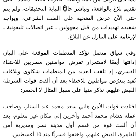
تقديم بلاغ بالواقعة، وتباشر حاليًّا النيابة التحقيقات، ولم يتم
حتى الآن عرض الضحية على الطب الشرعي، ويواجه
شقيقه تهديدات من قبل مجهولين ـ عبر اتصالات تليفونية ـ
لإرغامه على التنازل عن البلاغ
.
وفي سياق متصل تؤكد المنظمات الموقعة على البيان
إدانتها أيضًا لاستمرار تعرض مواطنين مصريين للاختفاء
القسري، إذ تلقت العديد من المنظمات شكاوى وبلاغات
تُفيد بتعرُض مواطنين للاختفاء بعد أن ألقت قوات الشرطة
القبض عليهم
.
نذكر منها على سبيل المثال لا الحصر
:
اقتادت قوات الأمن
هاني سعد محمد عبد الستار، وصاحب
عمله هشام محمد أحمد وآخرين إلى مكان غير معلوم، بعد
أن ألقت قوة من قسم أول مدينة نصر ومديرية أمن
القاهرة، القبض عليهم، واختفوا قسريًّا منذ
10
أغسطس
.