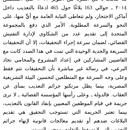
٢٠١٤ ـ حوالي
163
بلاغًا حول
465
ادعاءً بالتعذيب داخل
أماكن الاحتجاز، ولم تتعاطى النيابة العامة مع أيٍّ منها، على
النحو والسرعة المطلوبة
.
الأمر الذي دفع بالمجموعة
المتحدة إلى تقديم عدد من الشكاوى لإدارة التفتيش
القضائي، لضمان سرعة إجراء التحقيقات، إلا أن التحقيقات
السريعة والجدية الوحيدة التي تمت في هذا الصدد كانت مع
القاضيين المشاركين في إعداد المشروع والمحامي نجاد
البرعي، في رسالة غير مباشرة بأن التحقيقات تتم فقط
وعلى وجه السرعة مع المتطلعين لتحسين البيئة التشريعية
المصرية، بينما يظل مرتكبو جرائم التعذيب بمنأى عن
العقاب
.
فالدولة ـ وعلى رأسها المؤسسة القضائية ـ لا ترى
جريمة في قيام الموظفين المعنيين بإنفاذ القانون بالتعذيب،
بينما تعتبر الجريمة التي تستوجب التحقيق هي تقديم
البلاغات ضدهم أو تقديم معالجات قانونية لإنهاء جرائم
التعذيب التي لا تسقط بالتقادم بموجب الدستور
.