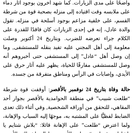
واضحًا على مدى الزيارات
.
كما شهد آخرون بوجود آثار دماء
على ملابسه وقت اقتياده إلى منزله بصحبة قوة من شرطة
القسم، على خلفية مزاعم بوجود أسلحة في منزله
.
تقول
والدة عادل، إنه في إحدى الزيارات كان فاقدًا للقدرة على
الكلام جراء تعرضه للضرب
.
وبتاريخ
24
أكتوبر وصلت
معلومة إلى أهل المجني عليه تفيد بنقله للمستشفى
,
وما
إن وصل أهل
“
عادل
”
إلى المستشفى حتى أخبروهم أنه
وصل للمستشفى مفارقًا للحياة، يظهر عليه آثار حرق على
الأيدي، وإصابات في الرأس ومناطق متفرقة من جسده
.
حالة وفاة بتاريخ
24
نوفمبر بالأقصر
:
أوقفت
قوة شرطة
“
طلعت شبيب
”
في منطقة الحوامدية بالأقصر بجوار أحد
المقاهي، للتحقق من أوراقه الشخصية
,
وفي أثناء ذلك تعدى
الضابط لفظيًّا على المشتبه به، موجهًا إليه السباب والإهانة،
ولما اعترض
“
طلعت
”
على الإهانة قائلا
: “
بلاش شتايم يا