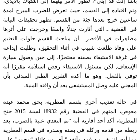
باشا إنت قد إبني
“
، تطور الأمر بينهما إلى اشتباك بالأيدي،
وتم اقتياده إلى القسم، حيث تعرض للضرب المبرح لمدة
ساعتين خرج بعدها جثة من القسم
.
تظهر تحقيقات النيابة
في القضية ـ التي أثارت جدلًا واسعًا وخرجت على أثرها
مظاهرات في الأقصر ـ أن مباحث القسم حاولت التعتيم
على وفاة طلعت شبيب في أثناء التحقيق، وطلبت إيداعه
في غرفة الاستيفاء بصفته محتجزًا، إلى حين وصول سيارة
الإسعاف
,
لكن مسئول الاستيفاء رفض استلامه مقررًا أنه
توفى بالفعل
.
وهو ما أكده التقرير الطبي المبدئي بأن
المجني عليه وصل المستشفى بعد أن وافته المنية
.
في حالة تعذيب أخرى بقسم المطرية، بحق محمد عبده
معوض، المتهم في القضية رقم
18932
لسنة
2015
جنح
المطرية، أكد أحد أقاربه أنه
“
تم التعدي علية بالضرب، بعد
ربطه من قدمه وركله في بطنه وصدره في قسم المطرية
مما أدى لنزيف من فمه وأنفه
.”
أصرت عائلة
“
محمد
”
على