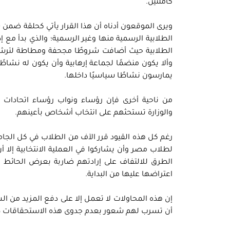
كاملتين.
ويرى الموقعون أدناه أن هذا القرار يأتي كحلقة ضمن 
الطلابية الرسمية منها وغير الرسمية؛ والذي بدأ مع إدخ
الطلابية حيث أضافت شروطًا مجحفة ومطاطة لترشح ال
وألا يكون منضمًا لجماعة إرهابية وأن يكون له نشاط
يمارسون نشاطًا سياسيًا داخلها.
من ناحية أخرى فإن رؤساء ونواب رؤساء اتحادات
والوزارة تستحثهم على انتخاب أشخاص بأعينهم.
رغم كل هذه القيود قرر الآف من الطلاب في كل الج
لطلاب مصر وأن يشاركوا في العملية الانتخابية إلا 
الطرق للالتفاف على إرادتهم ضاربة بعرض الحائط ال
اعتراضها عليها من البداية.
إن هذه المحاولات لا تعمل إلا على دفع المزيد من ا
أن تسرب لهم شعور بعدم جدوى هذه الاستحقاقات طالم