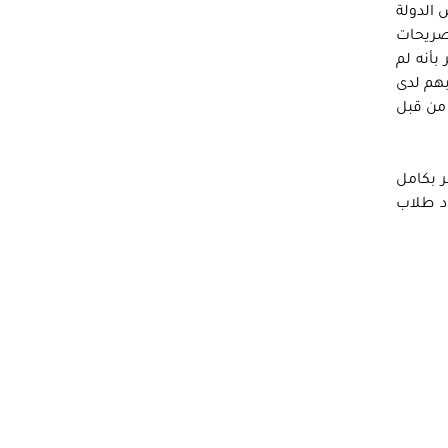
 الدولة
تصريحات
بأنه لم
بهم لدى
 من قبل
ر بكامل
 للقانون ولإرادة الطلاب التي عبرت عنها بيانات التضامن الصادرة من 17 اتحاد طلاب