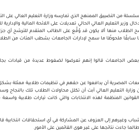
سلسلة من التضييق الممنهج الذي تمارسه وزارة التعليم العالي على ال
ال وزير التعليم العالي الحالي تعديلات على اللائحة المالية والإدارية ل
طلاب منها ألا يكون قد وُقّْع على الطالب المتقدم للترشح أي جزاء
ًا سابقًا ملحوظًا ما سمح لإدارات الجامعات بشطب المئات من الطلا
 بعض الجامعات قالوا إنهم تعرضوا لضغوط عديدة من قيادات بجا
امعات المصرية أن يدافعوا عن حقهم في تنظيمات طلابية ممثلة بشك
أن وزارة التعليم العالي أبت أن تكلل محاولات الطلاب تلك بالنجاح و
قوانين المنظمة لهذه الانتخابات والتي كانت تيارات طلابية واسعة 
لشباب وغيرهم إلى العزوف عن المشاركة في أي استحقاقات انتخابية قا
ا جاءت نتائجها على غير هوى القائمين على الأمور.