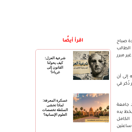
اقرأ أيضًا
دة صباح
 الطالب
ير مبرر
شرعية العزل:
كيف يحولنا
القانون إلى
غرباء؟
إلى أن
ذُكر في
عسكرة المعرفة:
 جامعة
لماذا تخشى
السلطة تخصصات
بخط يده
العلوم الإنسانية؟
 الكامل
ساعتين