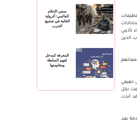
سجن الإعلام
تنظيمات
العالمي: الرواية
الغائبة في ضجيج
لاتحادات
الحرب
 تأديبي
ب الذين
المعرفة كمدخل
معاتهم
لفهم السلطة
ومقاومتها
ل حقيقي
سعت بكل
قد أبدت
دمة بعد