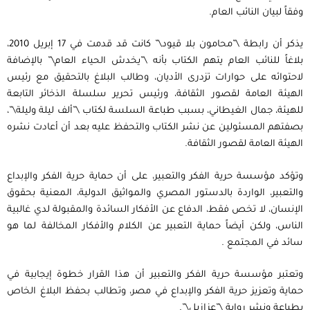
وفقاً لبيان النائب العام.
يذكر أن رابطة \”محامون بلا قيود\” كانت قد قدمت في 17 إبريل 2010،
بلاغاً للنائب العام يتهم الكتاب بأنه \”يخدش الحياء العام\” بالإضافة
لاحتوائه على حوارات تزدرى الأديان، وطالب البلاغ بالتحقيق مع رئيس
الهيئة العامة لقصور الثقافة، ورئيس تحرير سلسلة الذخائر التابعة
للهيئة، جمال الغيطاني، بسبب طباعة السلسة لكتاب \”ألف ليلة وليلة\”،
بصفتهم المسئولين عن نشر الكتاب والتحفظ عليه بعد أن أعادت نشره
الهيئة العامة لقصور الثقافة.
وتؤكد مؤسسة حرية الفكر والتعبير، على أن حماية حرية الفكر والإبداع
والتعبير، الواردة بالدستور المصري والمواثيق الدولية، المعنية بحقوق
الإنسان، لا تخص فقط، الدفاع عن الأفكار السائدة والمقبولة لدي غالبية
الناس، ولكن أيضاً حماية التعبير عن الكلام والأفكار المخالفة لما هو
سائد في المجتمع .
وتعتبر مؤسسة حرية الفكر والتعبير أن هذا القرار خطوة إيجابية في
حماية وتعزيز حرية الفكر والإبداع في مصر، وتطالب بحفظ البلاغ الخاص
بطباعة ونشر رواية \”عزازيل\”.