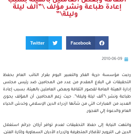
الثقافة وبعض العاملين بالهيئة بسبب
إعادة طباعة ونشر مؤلف \”ألف ليلة
وليلة\”
Twitter
Facebook
2010-06-09
رحبت مؤسسة حرية الفكر والتعبير اليوم بقرار النائب العام بحفظ
التحقيقات في البلاغ المقدم من عدد من المحامين ضد رئيس مجلس
إدارة الهيئة العامة لقصور الثقافة وبعض العاملين بالهيئة، بسبب إعادة
طباعة ونشر \”ألف ليلة وليلة\”. حيث زعم المحامين أن المؤلف يحوى
العديد من العبارات التي من شأنها ازدراء الدين الإسلامي وخدش الحياء
العام والدعوة إلي الفجور.
وانتهت النيابة إلى حفظ التحقيقات لعدم توافر أركان جرائم استغلال
الدين في الترويج للأفكار المتطرفة وازدراء الأديان السماوية وإثارة الفتن،