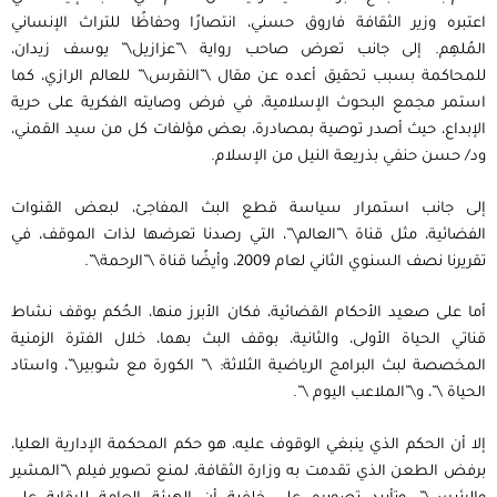
اعتبره وزير الثقافة فاروق حسني، انتصارًا وحفاظًا للتراث الإنساني
المُلهِم. إلى جانب تعرض صاحب رواية \”عزازيل\” يوسف زيدان،
للمحاكمة بسبب تحقيق أعده عن مقال \”النقرس\” للعالم الرازي، كما
استمر مجمع البحوث الإسلامية، في فرض وصايته الفكرية على حرية
الإبداع، حيث أصدر توصية بمصادرة، بعض مؤلفات كل من سيد القمني،
ود/ حسن حنفي بذريعة النيل من الإسلام.
إلى جانب استمرار سياسة قطع البث المفاجئ، لبعض القنوات
الفضائية، مثل قناة \”العالم\”، التي رصدنا تعرضها لذات الموقف، في
تقريرنا نصف السنوي الثاني لعام 2009، وأيضًا قناة \”الرحمة\”.
أما على صعيد الأحكام القضائية، فكان الأبرز منها، الحُكم بوقف نشاط
قناتي الحياة الأولى، والثانية، بوقف البث بهما، خلال الفترة الزمنية
المخصصة لبث البرامج الرياضية الثلاثة: \” الكورة مع شوبير\”، واستاد
الحياة \”، و\”الملاعب اليوم \”.
إلا أن الحكم الذي ينبغي الوقوف عليه، هو حكم المحكمة الإدارية العليا،
برفض الطعن الذي تقدمت به وزارة الثقافة، لمنع تصوير فيلم \”المشير