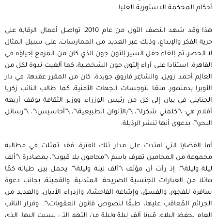
أحكام المحكمة الدستورية العليا.
هذا وقد شهد النصف الأول من عام 2010، تواصل أعمال الرقابة على
حرية الفكر والإبداع، وذلك عبر العديد من الممارسات، على سبيل المثال
لا الحصر، تم إلغاء حفل السير إلتون جون الذي كان من المزمع إحياؤه في
القاهرة، استنادا على آراء إلتون جون الشخصية، كما ألغيت ندوة لكل من
العالِم أحمد زويل، والشاعِر فاروق جويدة، كان من المقرر عقدها، في دار
الأوبرا بدمنهور، منعًا لتوجسات الجهات الأمنية، كما طالب النائب زكريا
الجنايني في بيان إلى كل من رئيس الوزراء، ووزير الثقافة بوقف أربعة
أفلام هي: \”كلمني شكرا\”، \”بالألوان الطبيعية\”، \”أحاسيس\”، \”رسائل
البحر\”، بدعوى أنها تنشر الرذيلة.
أما القضايا التي امتدت على مدار تلك الفترة، فقد تمثلت في مطالبة
مجموعة من المحامين تعرف باسم \”محامون بلا قيود\”، بمصادرة \”ألف
ليلة وليلة\”، إذ رأت أن مؤلَف \”ألف ليلة وليلة\”، يحمل بين طياته كمًا
هائلا من العبارات الجنسية الصريحة، المتدنية، والقميئة، بجانب دعوة
سافرة للفجور، والفسق، وإشاعة الفاحشة، وازدراء الأديان، والعديد من
الجرائم المُعاقب عليها، طبقًا لنصوص قانون العقوبات\”. وقرار النائب
العام بحفظ البلاغ، مُبرئا ألف ليلة وليلة من التهم التي نسبت إليها، الذي