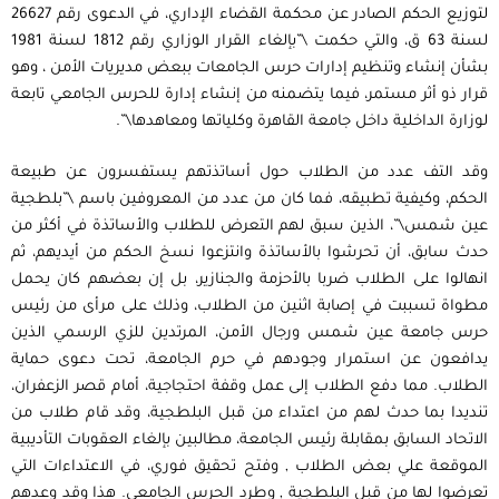
لتوزيع الحكم الصادر عن محكمة القضاء الإداري، في الدعوى رقم 26627
لسنة 63 ق، والتي حكمت \”بإلغاء القرار الوزاري رقم 1812 لسنة 1981
بشأن إنشاء وتنظيم إدارات حرس الجامعات ببعض مديريات الأمن ، وهو
قرار ذو أثر مستمر، فيما يتضمنه من إنشاء إدارة للحرس الجامعي تابعة
لوزارة الداخلية داخل جامعة القاهرة وكلياتها ومعاهدها\”.
وقد التف عدد من الطلاب حول أساتذتهم يستفسرون عن طبيعة
الحكم، وكيفية تطبيقه، فما كان من عدد من المعروفين باسم \”بلطجية
عين شمس\”، الذين سبق لهم التعرض للطلاب والأساتذة في أكثر من
حدث سابق، أن تحرشوا بالأساتذة وانتزعوا نسخ الحكم من أيديهم، ثم
انهالوا على الطلاب ضربا بالأحزمة والجنازير، بل إن بعضهم كان يحمل
مطواة تسببت في إصابة اثنين من الطلاب، وذلك على مرأى من رئيس
حرس جامعة عين شمس ورجال الأمن، المرتدين للزي الرسمي الذين
يدافعون عن استمرار وجودهم في حرم الجامعة، تحت دعوى حماية
الطلاب. مما دفع الطلاب إلى عمل وقفة احتجاجية، أمام قصر الزعفران،
تنديدا بما حدث لهم من اعتداء من قبل البلطجية، وقد قام طلاب من
الاتحاد السابق بمقابلة رئيس الجامعة، مطالبين بإلغاء العقوبات التأديبية
الموقعة علي بعض الطلاب , وفتح تحقيق فوري، في الاعتداءات التي
تعرضوا لها من قبل البلطجية , وطرد الحرس الجامعي. هذا وقد وعدهم