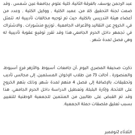
عبد الرحمن يوسف، بالفرقة الثانية، كلية علوم، بجامعة عين شمس ، وقد
ضمت لجنة التحقيق كلا من، عميد الكلية , ووكيل الكلية , وعدد من
أعضاء هيئة التدريس بالكلية، حيث تم توجيه مخالفات تأديبية له، تتمثل
في، الخروج عن التقاليد والأعراف الجامعية , توزيع منشورات , والاشتراك
في تجمهر داخل الحرم الجامعي.هذا وقد تقرر توقيع عقوبة تأديبية له
وهي فصل لمدة شهر .
ذكرت صحيفة المصري اليوم ،أن جامعات أسيوط ،والأزهر فرع أسيوط،
والمنصورة ، أحالت 73 من طلاب الإخوان المسلمين، إلى مجالس تأديب
وتحقيقات، بالإضافة إلى فصل 4 منهم لمدة شهر، وذلك بتهم الخروج
على اللائحة، وإثارة البلبلة، وتعطيل الدراسة داخل الحرم الجامعي. هذا
وقد تم القبض على طالبين من المنتمين للجمعية الوطنية للتغيير،
بسبب تعليق ملصقات حملة الجمعية.
الثلاثاء 2نوفمبر