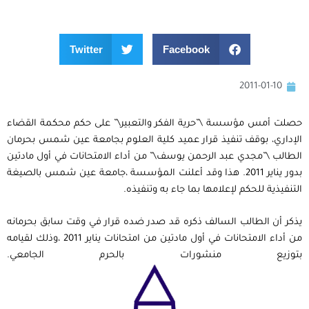
Twitter
Facebook
2011-01-10
حصلت أمس مؤسسة \”حرية الفكر والتعبير\” على حكم محكمة القضاء
الإداري، بوقف تنفيذ قرار عميد كلية العلوم بجامعة عين شمس بحرمان
الطالب \”مجدي عبد الرحمن يوسف\” من أداء الامتحانات في أول مادتين
بدور يناير 2011. هذا وقد أعلنت المؤسسة ،جامعة عين شمس بالصيغة
التنفيذية للحكم لإعلامها بما جاء به وتنفيذه.
يذكر أن الطالب السالف ذكره قد صدر ضده قرار في وقت سابق بحرمانه
من أداء الامتحانات في أول مادتين من امتحانات يناير 2011 ،وذلك لقيامه
بتوزيع منشورات بالحرم الجامعي.