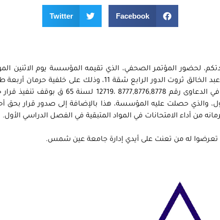
Twitter
Facebook
يناير في الثانية عشر ظهرا، بمقرها الكائن ب 38 ش عبد الخالق ثروت الدور الرابع شقة 11، وذلك على خل
أداء الامتحانات ، على الرغم من صدور أحكام قضائية في الدعاوى رقم 8777,8776,8778 ،12719 
ل، والذي حصلت عليه المؤسسة، هذا بالإضافة إلى صدور قرار بحق أح
تعرضوا له من تعنت على أيدي إدارة جامعة عين شمس.