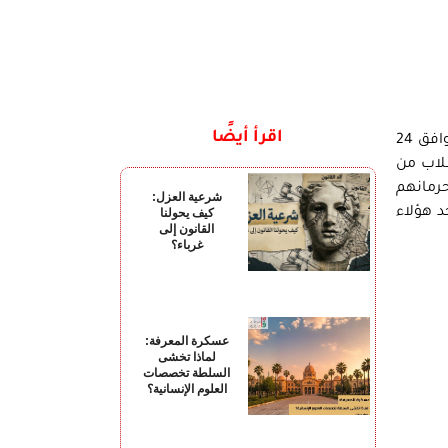
اقرأ أيضًا
تتشرف مؤسسة \”حرية الفكر والتعبير\” بدعوة سيادتكم، لحضور المؤتمر الصحفي، الذي تقيمه المؤسسة يوم الاثنين الموافق 24
فية حرمان أربعة طلاب من
لسنة 65 ق بوقف تنفيذ قرار حرمانهم
شرعية العزل:
د هؤلاء
كيف يحولنا
القانون إلى
غرباء؟
عسكرة المعرفة:
لماذا تخشى
السلطة تخصصات
العلوم الإنسانية؟