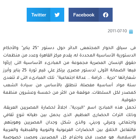
Twitter
Facebook
2011-07-10
فى سياق الحوار المجتمعى الدائر حول دستور “25 يناير” والأحكام
الدستورية الأساسية المحددة له، يقدم مركز القاهرة وعدد من منظمات
حقوق الإنسان المصرية مجموعة من المبادىء الأساسية التى إرتأوا
فيها الضمانة الأولى لدستور مصرى يرتكز علي قيم ثورة 25 يناير وأبرز
شعاراتها “حرية .. كرامة .. عدالة اجتماعية”. تلك المبادىء التى لا تتعدى
ستة مواد أساسية مفصلة، تنطلق بالأساس من سيادة الشعب
كمصدر لكل السلطات، موقعة من اكثر من خمسة وعشرون منظمة
حقوقية.
تحمل هذه المبادئ اسم “البردية”، اجلالاً لحضارة المصريين العريقة،
وذلك التراث الحضارى العظيم، الذى يحمل بين طياته تنوع ثقافي
واجتماعي وعرقي وديني، والذي شكل وجدان المصريين وهويتهم.
فالتفاعل الخلاق بين الحضارات الفرعونية والنوبية والقبطية والعربية
الإسلامية، هو مصدر فخر واحترام كل المصريين ومصدر خصوصية