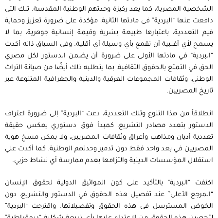
الشخصية المصرية، كما يعد ركيزة وحدتهم الوطنية المقدسة. تلك التى
دافعت عنها “البردية” فى مادتها الثانية، مؤكدة على ضرورة تعزيز وحماية
قيم التعددية، باعتبارها طبيعة بشرية وقيمة إنسانية جوهرية، بما لا
يسمح لأي أغلبية أن تقمع بأي وسيلة أي أقلية. وفى السياق ذاته أكدت
“البردية” في مادتها الأولى على ضرورة أن يضمن الدستور لكل مصري
الحق في التمتع بالحقوق الثقافية، بما يتطلبه ذلك أيضًا من صيانة التراث
الوطني، وثقافات المجموعات العرقية والدينية والجغرافية المتنوعة عبر
تاريخ المصريين.
انطلاقاً من هذا التنوع وتلك التعددية، دعت “البردية” إلى ضرورة اعتراف
الدستور بتعدد مصادر التشريع، كمبدأ فوق دستوري يعكس حقيقة
تعددية أديان ومذاهب وأعراق وثقافات المصريين، ولا يمكن مسخ هوية
المصريين في بعد واحد فقط دون تدمير وحدتهم الوطنية. كما أكدت علي
استقلال المؤسسات الدينية والتزامها بعدم ممارسة أي نشاط حزبي.
اكتفت “البردية” بالتأكيد على كون المواثيق الدولية لحقوق الإنسان
“المرجع الأعلى” عند تفصيل هذه الحقوق في الدستور والتشريع، دون
الخوض المسترسل فى هذه الحقوق وتفصيلاتها. واقترحت “البردية”