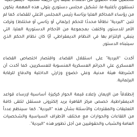
لتحصين هذه الحقوق من الاعتداء عليها بأي ذريعة شكلية “ديمقراطية”
تستقوي بأغلبية ما، تشكيل مجلس دستوري يتولى هذه المهمة، يتكون
من رؤساء المحاكم العليا برئاسة رئيس المجلس الأعلي للقضاء. كما لم
تتبن “البردية” نظامًا محددًا للحكم (برلماني أو رئاسي أو مختلط) وتركت
الأمر للدستور، واكتفت بمجموعة من الأحكام الدستورية العليا، التي
ينبغي الإلتزام بها في النظام الديمقراطي، أيًا كان نظام الحكم الذي
سيتبناه الدستور.
أكدت “البردية” على استقلال القضاء، واقتصار اختصاص القضاء
العسكري علي الجرائم العسكرية المنسوبة للعسكريين، كما أكدت أن
الشرطة هيئة مدنية، وعلي خضوع وزارتي الداخلية والدفاع للرقابة
البرلمانية.
إنطلاقاً من الإيمان بإعلاء قيمة الحوار كركيزة أساسية لإرساء قواعد
الديمقراطية، خصص مركز القاهرة بريد إلكترونى مستقل لتلقى كافة
التعليقات والمقترحات والأسئلة بشأن هذه “البردية”. كما سينظم عدداً
من اللقاءات والحوارات مع مختلف الأطراف السياسية والشخصيات
العامة والشباب والحقوقيين من أجل تطوير هذه “البردية”.