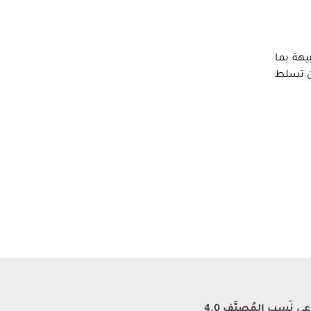
يهة بما
من تسلط
نَسب المُصنَّف 4.0