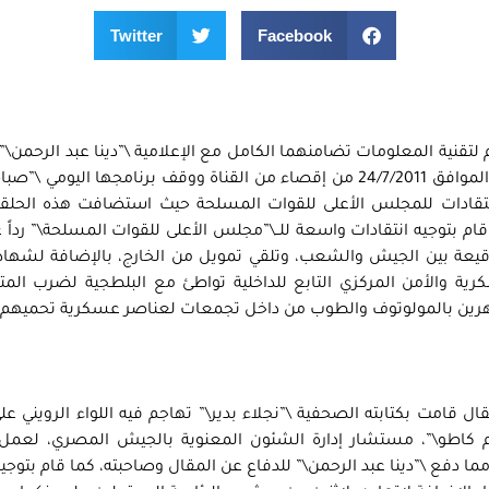
Twitter
Facebook
لتقنية المعلومات تضامنهما الكامل مع الإعلامية \”دينا عبد الرحمن\
برنامج \” صباح دريم جراء ما تعرضت له أمس الأحد الموافق 24/7/2011 من إقصاء من القناة ووقف برنامجها اليو
قادات للمجلس الأعلى للقوات المسلحة حيث استضافت هذه الحلقة 
قام بتوجيه انتقادات واسعة للــ\”مجلس الأعلى للقوات المسلحة\” رداً ع
 اتهم فيه حركة شباب 6 أبريل بالوقيعة بين الجيش والشعب، وتلقي تمويل من الخارج، بالإضافة ل
ة والأمن المركزي التابع للداخلية تواطئ مع البلطجية لضرب المت
اهرين بالمولوتوف والطوب من داخل تجمعات لعناصر عسكرية تحميهم.
 قامت بكتابته الصحفية \”نجلاء بدير\” تهاجم فيه اللواء الرويني 
نعم كاطو\”، مستشار إدارة الشئون المعنوية بالجيش المصري، لعمل
مما دفع \”دينا عبد الرحمن\” للدفاع عن المقال وصاحبته، كما قام بتوجيه