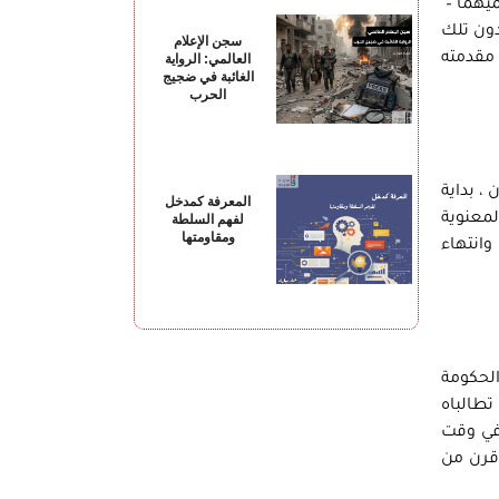
ر اسميهما –
دون تلك
سجن الإعلام
مقدمته
العالمي: الرواية
الغائبة في ضجيج
الحرب
، بداية
المعرفة كمدخل
لمعنوية
لفهم السلطة
ومقاومتها
وانتهاء
الحكومة
تطالباه
 في وقت
قرن من