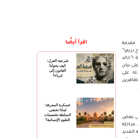
اقرأ أيضًا
” مقدمة
مي \”صباح دريم\”
\”خالد
شرعية العزل:
لى بيان
كيف يحولنا
القانون إلى
شهادته على
غرباء؟
ظاهرين
عسكرة المعرفة:
لماذا تخشى
السلطة تخصصات
على بعض
العلوم الإنسانية؟
 مداخلة
 العديد