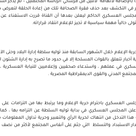
لحركة الشبابية المعارضة 6 أبريل، هذا بالإضافة لاتهامه لاثنين من مرشحي الرئاسة المحتملين – لم يذك
الأمر في التكشف بعد حذف فقرة الصحافة تلك من إعادة الحلقة لتعرض 
جلس العسكري الحاكم ليعلن بعدها أن القناة قررت الاستغناء عن 
لى حالياً مهمة سياسية لا تجيز للإعلام انتقاد قراراته.
لإعلام خلال الشهور السابقة منذ توليه سلطة إدارة البلاد وحتى الآن 
ة أخبار تتعلق بالقوات المسلحة إلا في حدود ما تصرح به إدارة الشئون ا
سكري في عملهم ، واستدعاء صحفيين وإعلاميين للنيابة العسكرية ، 
 المجتمع المدني والقوى الديمقراطية المصرية .
س العسكري باحترام حرية الإعلام وما يرتبط بها من التزامات على 
علن المجلس العسكري في بداية توليه السلطة عن التزامه بها ، كما 
 هذا التدخل من انتهاك لحرية الرأي والتعبير وحرية تداول المعلومات
ر الاستبداد والتسلط التي جثم على أنفاس المجتمع لأكثر من نصف 