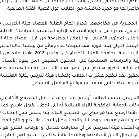
دم انتظامها في العمل وتعدد أيام غيابها.من جانبها نفت منى برنس
محاضراتها هو مجرد مناقشة مع الطلاب حول قضية الفتنة الطائفية.
المصرية من مخاوفهما لتكرار اتهام الطلبة لأعضاء هيئة التدريس ب
الديني، محذرة من خطورة استجابة الإدارة الجامعية لاعتراضات الطلبة
ضا على المحتوى التعليمي أو الأفكار المطروحة من قبل أعضاء هيئة ا
يست الأولي بعد الثورة، فقد سبقها عدة وقائع من بينهما إحالة الدكت
خضري محمود، الأستاذ المساعد بقسم الدراسات الإسلامية، بجامعة المنيا للتحقيق 
والدراسات الإسلامية على المحتوى التعليمي الذى يقوم الأستاذ ا
ك إحالة الدكتور هشام عنتر عضو هيئة التدريس بكلية الهندسة جام
عات كندا للتحقيق بعد تنظيم عشرات الطلاب وأعضاء هيئة تدريس بكلية الهندس
بروه إساءة للنبي محمد عبر مواقع التواصل الاجتماعي .
التدريس بسبب اختلاف آرائهم عما هو سائد داخل المجتمع الأكاديمي،
ذات الحماية المكفولة للآراء السائدة أو التي تحظى بقبول واسع. كما 
 دائما أوسع مما هو متاح في المجتمع العام، بما يضمن تلقي الطلاب لأ
وتبنيهم معرفيا ووجدانيا، وتتيح المجال للبحث والإبداع وإنتاج المعر
اية أعضاء هيئة التدريس من أي محاولات للتدخل أو الإرهاب الفكري هو 
ق المجال الآمن لأساتذتها وطلابها وباحثيها الذي يسمح لهم بإنتاج م