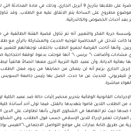
تعود بداية الأحداث إلي قيام د. منى برنس بإلقاء محاضرة على طلابها بتاريخ 9 أبريل الجاري، وذلك في مادة الم
موضوع مطروح على الساحة يتم الاتفاق عليه مع الطلاب، وقد تناو
 بعد أحداث الخصوص والكاتدرائية.
سة حرية الفكر والتعبير، أنه تم تناول قضية الفتنة الطائفية في
 كانت تتدخل في المحاضرة لتوجيه الحديث والمشاركة بالرأي مع طلاب
ريين، وأنها أتاحت الفرصة لجميع الطلاب باختلاف توجهاتهم للتعبير 
 مشادات.وأضافت \” برنس \” أنها فوجئت بدعوة لوقفة احتجاجية ض
بهائية الديانة، وأن عميد كلية التربية أجرى معها اتصالاً هاتفياً ليط
دم الحضور للكلية في اليوم المحدد للوقفة في 16 إبريل الجاري بزعم أنه لن يتمكن من حمايتها من ردود فعل ال
مج تليفزيوني، للحديث عن ما حدث، اتصل بها رئيس جامعة السويس و
لهواء مباشرة.
ءات القانونية الوقائية بتحرير محضر إثبات حالة ضد عميد الكلية لإث
 الطلاب اللذين قاموا بتهديدها بالقتل، فيما تولى أحد أساتذة كلية
ضدها حيث تم اتهامها في الشكوى الاولى بأنها تطاولت علي الدين ا
وقولها مجموعة من العبارات تعتبر ازدراءً للدين الإسلامي حسب قول الطلاب، وفي الشكو
ة عن طريق كتابة عبارات علي موقع التواصل الاجتماعي \”الفيس بوك\