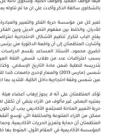
فيها موقف العميد وموقف الكلية، وشكوى ثالثة عن ع
بالشكاوى سالفة الذكر وأكدت علي ان ما تم تناوله ب
تعبر كل من مؤسسة حرية الفكر والتعبير والمبادرة 
للأديان، والخلط بين مفهوم النص الديني وبين الفكر 
يفتح الباب لتكرار تنظيم الأشكال الاحتجاجية اعترا
وأشارت المنظمتان إلى أن واقعة الدكتورة مني برنس ل
بسبب اعتراضات عدد من طلاب قسمي اللغة العربية 
بتدريسه للطلبة ضمن مادة التاريخ الإسلامي. وكذل
شمس (مارس 2013) والمعار لإحدى جام
عين شمس وقفة احتجاجية داخل الكلية، للتنديد بما اعت
تؤكد المنظمتان على أنه لا يجوز إرهاب أعضاء هيئة 
يعتبره البعض غير مألوف من الآراء ينبغي أن تكفل له 
حرية التعبير المتاحة للمجتمع الأكاديمي يجب أن تكون
ممكن من الآراء المتنوعة والمختلفة التي توسع أفقهم 
المنظمتان أن حماية وتعزيز الحريات الأكاديمية، وحم
المؤسسة الأكاديمية في المقام الأول، المنوط بها خل