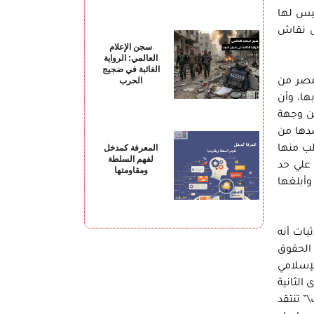
حادثة التي ليس لها
ل نقاش
سجن الإعلام
العالمي: الرواية
الغائبة في ضجيج
الحرب
 مصر من
ها، وأن
عن وجهة
دها من
المعرفة كمدخل
لب منها
لفهم السلطة
طلاب علي حد
ومقاومتها
أبلغها
بات أنه
 الحقوق
لإسلامي
ى الثانية
” تنتقد