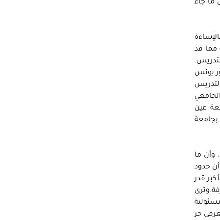
 ما جاء
الإساءة
 مما قد
لتدريس.
ور يونس
في نوفمبر 2012 واستبعاده من التدريس
لجامعي
عة عين
ة بجامعة
 وأن ما
أن حدود
كبر قدر
فة.وترى
مسئولية
عرفى حر