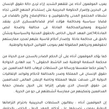
يعرب الموقعون أدناه عن قلقهم الشديد إزاء تردى حالة حقوق الإنسان
فى البحرين وإصرار الحكومة البحرينية على إستخدام المنهج الأمنى تجاه
نشطاء المجتمع المدنى والحقوقيين و دعاةالإصلاح والزج بالقضاء فى
قضايا سياسية ومحاكمة هؤلاء أمام قضاءالعسكرى الذى يفتقد
لشروط ومعاييرالمحاكمة العادلة فى مخالفة واضحة لنص
المادة(14)من العهد الدولى الخاص بالحقوق المدنية والسياسية وبشأن
بالحق فى محاكمة عادلة وإصدار أحكام قاسية عليهم لمجرد ممارستهم
لحقوقهم وحرياتهم المكفولة لهم بموجب القوانين الدولية والوطنية.
كما يؤكد الموقعون أدناه على أن الحكم الصادر بالسجن مدى الحياة من
محكمة السلامة الوطنية ضد الناشط الحقوقى \” عبد الهادى الخواجة
\”يعتبر حكما متعسفا ورسالة من السلطات لإرهاب كافة المدافعين عن
حقوق الإنسان فى المملكة وصدر بالمخالفة لأحكام وقواعد الإتفاقيات
الدولية التى صدقت عليها المملكة وخاصة الإعلان العالمى للمدافعين
عن حقوق الإنسان الذى يفرض إلتزاما على الدول بضمان حماية
المدافعين وتمكينهم من ممارسة أنشطتهم فى جو من الحرية .
إن الموقعين أدناه : يطالبون السلطات البحريينية باحترام التزاماتها
الدولية بموجب تصديقها على أحكام العهد الدولى الخاص بالحقوق