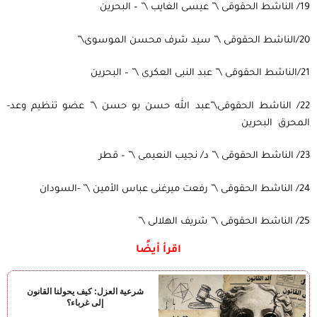
19/ الناشط الحقوقى \” عيسى الغايب \” – البحرين
20/الناشط الحقوقى \” سيد شرف محسن الموسوى\”
21/الناشط الحقوقى \” عبد النبى العكرى \” – البحرين
22/ الناشط الحقوقى\”عبد الله حسن بو حسن \” عضو تنظيم وعد-
المحرق البحرين
23/ الناشط الحقوقى \” د/ نجيب النعيمى \” – قطر
24/ الناشط الحقوقى \” رفعت ميرغنى عباس الأمين \” -السودان
25/ الناشط الحقوقى \” شريف الهلالى \”
اقرأ أيضًا
شرعية العزل: كيف يحولنا القانون
إلى غرباء؟