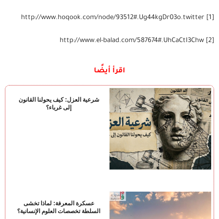
http://www.hoqook.com/node/93512#.Ug44kgDr03o.twitter
[1]
http://www.el-balad.com/587674#.UhCaCtI3Chw
[2]
اقرأ أيضًا
شرعية العزل: كيف يحولنا القانون
إلى غرباء؟
عسكرة المعرفة: لماذا تخشى
السلطة تخصصات العلوم الإنسانية؟