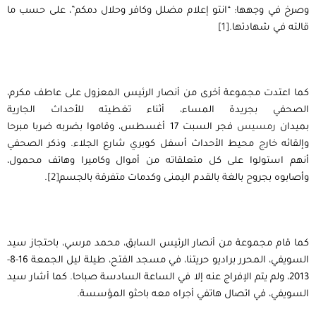
وصرخ في وجهها: “انتو إعلام مضلل وكافر وحلال دمكم”، على حسب ما
قالته في شهادتها.
[1]
كما اعتدت مجموعة أخرى من أنصار الرئيس المعزول على عاطف مكرم،
الصحفي بجريدة المساء، أثناء تغطيته للأحداث الجارية
بميدان
رمسيس
فجر السبت 17 أغسطس، وقاموا بضربه ضربا مبرحا
وإلقائه خارج محيط الأحداث أسفل كوبري شارع الجلاء. وذكر الصحفي
أنهم استولوا على كل متعلقاته من أموال وكاميرا وهاتف محمول،
وأصابوه بجروح بالغة بالقدم اليمنى وكدمات متفرقة بالجسم
[2]
.
كما قام مجموعة من أنصار الرئيس السابق، محمد مرسي، باحتجاز سيد
السويفي، المحرر براديو حريتنا، في مسجد الفتح، طيلة ليل الجمعة 16-8-
2013، ولم يتم الإفراج عنه إلا في الساعة السادسة صباحا. كما أشار سيد
السويفي، في اتصال هاتفي أجراه معه باحثو المؤسسة.