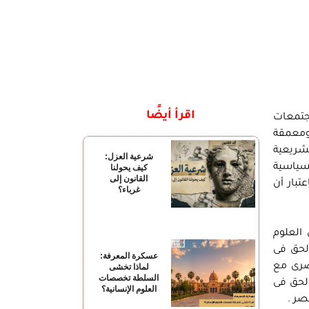
اقرأ أيضًا
مجتمعات
 ومعمقة
تشريعية
شرعية العزل:
منية والسياسية
كيف يحولنا
القانون إلى
تبار أن
غرباء؟
العلوم
لحق فى
عسكرة المعرفة:
صرى مع
لماذا تخشى
السلطة تخصصات
لحق فى
العلوم الإنسانية؟
صر .