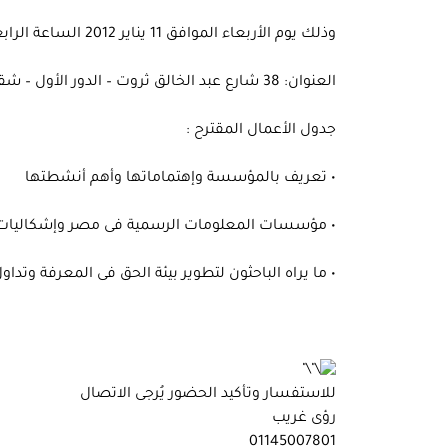
وذلك يوم الأربعاء الموافق 11 يناير 2012 الساعة الرابعة عصرا وعلى مدار ساعتين بمقر المؤسسة
العنوان: 38 شارع عبد الخالق ثروت – الدور الأول – شقة 2 -عابدين.
جدول الأعمال المقترح :
• تعريف بالمؤسسة وإهتماماتها وأهم أنشطتها
• مؤسسات المعلومات الرسمية فى مصر وإشكاليات عل
• ما يراه الباحثون لتطوير بيئة الحق فى المعرفة وت
للاستفسار وتأكيد الحضور يُرجى الاتصال
رؤى غريب
01145007801