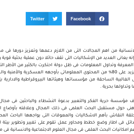
Twitter
Facebook
لانسانية من اهم المجالات التى من اللازم دعمها وتعزيز دورها فى 
ه يعانى العديد من الإشكاليات التى تقف حائلا دون عملية بحثية قوية
معرفة وتداول المعلومات فى ظل دولة احتكرت بالكثير من الأطر ال
والممارسات الاجرائية على مدى العقود السابقة ما يزيد على 80% من المحتوى المعلوماتى بأوجهه العسكرية والأ
ل الغالبية الساحقة من مؤسساتها وهيئاتها البيروقراطية والادارية بإع
وتداولها بحرية .
 مؤسسة حرية الفكر والتعبير بدعوة النشطاء والباحثين فى مجال 
ذهنى حول مستقبل البحث العلمى فى ذلك المجال وعلاقته بأوضاع ا
قة النقاش بأهم الاشكاليات والمعوقات التى يواجهها الباحث الم
ائل فى اطار وضع خطط ومحاور عمل تقوم على تغيير وتطوير بيئة ا
امكانيات البحث العلمى فى مجال العلوم الاجتماعية والانسانية فى م