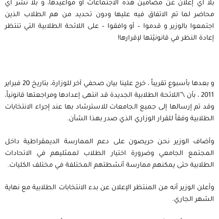
بلا أي إعلان عن مضامين هذه الاجتماعات أو مواعيدها، و بلا نشر أي
محاضر لما تم الاتفاق فيه عليها ودون تحديد من هم الطلاب الذين
اجتمعوا بالوزير و قدموا – أو وافقوا – على اللائحة الطلابية التي تنتظر
إعادة النظر في قانونيّتها لإقرارها!
و بعدها بأسبوع تقريباً ، خرج علينا بيان صحفي آخر للوزارة، بتاريخ 20 فبراير
2011 ، بأن \”اللائحة الطلابية الجديدة قد انتهى إعدادها ومراجعتها قانونياً،
وقد تم إرسالها إلى جميع الجامعات للاسترشاد بها عند إجراء الانتخابات
الطلابية وفقاً للقرار الوزاري الذي صدر بهذا الشأن.
وأضاف الوزير نحن حريصون على دعم الممارسة الديمقراطية داخل
المجتمع الجامعي وضرورة اختيار الطلاب لممثليهم في الاتحادات
الطلابية حتى يمكنهم ممارسة أنشطتهم المختلفة في مختلف الكليات.
وأعلن الوزير أنه من المنتظر الإعلان عن بدء الانتخابات الطلابية مع نهاية
الشهر الجاري.