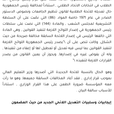
الطلاب في انتخابات الاتحاد الطلابي , استناداً لمخالفة رئيس الجمهورية
حال تعديله للائحة الطلابية لقانون تنظيم الجامعات ونصوص الدستور
الصادر في عام 1971 خاصة المواد (86) التي نصّت على أن السلطة
التشريعية لمجلس الشعب , والمادة (144) التي نصت على سلطات
رئيس الجمهورية في إصدار اللوائح اللازمة لتنفيذ القوانين , وهي المادة
التي خالفها الرئيس في إصدار اللائحة السابقة مخالفة صريحة من حيث
الشكل, وكانت تنص على أن \”يصدر رئيس الجمهورية اللوائح اللازمة
لتنفيذ القوانين بما ليس فيه تعديل أو تعطيل لها أو إعفاء من تنفيذها ,
وله أن يفوض غيره في إصدارها, ويجوز أن يعين القانون من يصدر
القرارات اللازمة لتنفيذه \”
وهو الحال بالنسبة للائحة الجديدة التي أصدرها وزير التعليم العالي
بموجب قرار إداري , فقد أعاد المخالفات السابقة جميعها, وهو ما رأت
معه المؤسسة ضرورة الطعن على هذا القرار الوزاري , استناداً
للأسباب سالفة البيان .
إيجابيات وسلبيات التعديل اللائحي الجديد من حيث المضمون