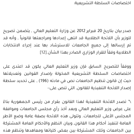
اختصاصات السلطة التشريعية:
صدر بيان بتاريخ 20 فبراير 2012 عن وزارة التعليم العالي , يتضمن تصريح
للوزير بأن اللائحة الطلابية قد انتهى إعدادها ومراجعتها قانونياً , وأنه قد
تم إرسالها إلى جميع الجامعات للاسترشاد بها عند إجراء الانتخابات
الطلابية وفقاً للقرار الوزاري الصادر بهذا الشأن.
[12]
ووفقاً للتصريح السابق فإن وزير التعليم العالي يكون قد اعتدى على
اختصاصات السلطة التشريعية المخولة بإصدار القوانين وتعديلاتها
حيث إن قانون تنظيم الجامعات نص في مادته (196) , على تحديد سلطة
إصدار اللائحة التنفيذية للقانون, التي تنص على:-
\” تصدر اللائحة التنفيذية لهذا القانون بقرار من رئيس الجمهورية بناءً
على عرض وزير التعليم العالي وبعد أخذ رأي مجلس الجامعات وموافقة
المجلس الأعلى للجامعات. وتتولى هذه اللائحة بصفة عامة وضع الأطر
العامة لتنفيذ أحكام هذا القانون, وبيان النظم والأحكام العامة المشتركة
بين الجامعات وتلك المشتركة بين بعض كلياتها ومعاهدها وتنظم هذه