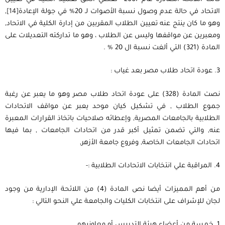
الاتحاد في حالة عدم وصول نسبة الأصوات لـ 20% في جولة الإعادة
[14]
,
وهو ما كان ينتج عنه تعيين الطلاب المقربين من إدارة الكلية في الاتحاد,
ومعبرين عن مواقفها وليس عن الطلاب ، وهو ما تداركته التعديلات على
المادة (321) التي ألغت نسبة ال 20 % .
3. عودة اتحاد طلاب مصر بعد غياب :
نصت المادة (328) على عودة اتحاد طلاب مصر وهو ما يعبر عن رغبة
جموع الطلاب , في تشكيل كيان موحد يعبر عن مواقف الاتحادات
الطلابية بالجامعات المصرية, وإعطائه صلاحيات باتخاذ القرارات المعبرة
عنه, والتي تضمن تمثيل أكبر قدر من اتحادات الجامعات , بما فيها
اتحادات الجامعات الخاصة, وفروع جامعة الأزهر,
4. المراقبة علي انتخابات الاتحادات الطلابية :-
من أهم المميزات أيضا نص المادة (4) من اللائحة الإدارية من وجود
لجان للإشراف على انتخابات الكليات والجامعة علي النحو التالي :
1. خمسة من أعضاء هيئة التدريس أو معاونيهم .