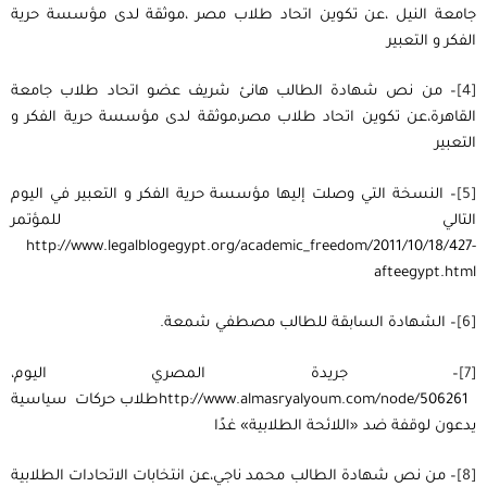
جامعة النيل ،عن تكوين اتحاد طلاب مصر ،موثقة لدى مؤسسة حرية
الفكر و التعبير
[4]
– من نص شهادة الطالب هانئ شريف عضو اتحاد طلاب جامعة
القاهرة،عن تكوين اتحاد طلاب مصر،موثقة لدى مؤسسة حرية الفكر و
التعبير
[5]
– النسخة التي وصلت إليها مؤسسة حرية الفكر و التعبير في اليوم
التالي للمؤتمر
http://www.legalblogegypt.org/academic_freedom/2011/10/18/427-
afteegypt.html
[6]
– الشهادة السابقة للطالب مصطفي شمعة.
[7]
– جريدة المصري اليوم،
http://www.almasryalyoum.com/node/506261طلاب حركات سياسية
يدعون لوقفة ضد «اللائحة الطلابية» غدًا
[8]
– من نص شهادة الطالب محمد ناجي،عن انتخابات الاتحادات الطلابية