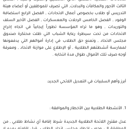
الثالث الأجور والمكافآت والبدلات, التي تصرف للموظفين أو أعضاء هيئة
التدريس أو طلاب بخصوص أعمال الاتحادات , الفصل الرابع استضافة
الوفود , الفصل الخامس الرحلات والمعسكرات , الفصل الأخير السلف
والتوريدات , وهو ما تراه المؤسسة تطوراً إيجابياً في اتجاه إخراج
الاتحادات من تحت سيطرة رعاية الشباب التي ظلت محتكرة صندوق
مجلس الاتحاد , وتمنع حق الطلاب في إدارة أموالهم التي يدفعونها
لممارسة أنشطتهم الطلابية , أو الإطلاع على موازنة الاتحاد , ومعرفة
أوجه صرف تلك الأموال طوال مدة انتخابه .
أبرز وأهم السلبيات في التعديل اللائحي الجديد:
1. الأنشطة الطلابية بين الأخطار والموافقة :
عدل مقترح اللائحة الطلابية الجديدة شرط إقامة أي نشاط طلابي , من
الموافقة إلى وجوب إخطار مجلس اتحاد الطلاب, قبل إقامته بمده لا