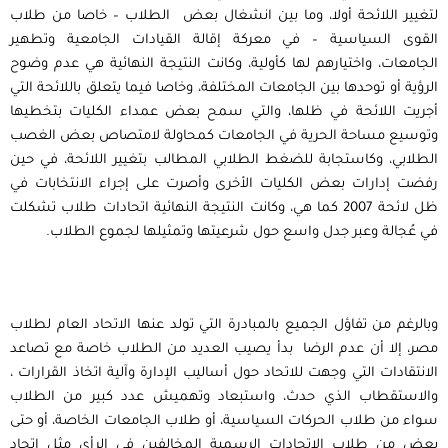
لتغيير اللائحة أولا، وما بين انشغال بعض الطلاب – خاصا من طلاب
القوى السياسية – في معركة إقالة القيادات الجامعية وتطهير
الجامعات، واختيارهم لها كأولية، وكانت النتيجة النهائية هي عدم وضوح
الرؤية أو توحدها بين الجامعات المختلفة، وخاصا فيما يتعلق باللائحة التي
أجريت اللائحة في ظلها، والتي سمح بعض عمداء الكليات بتخطيها
وتوسيع مساحة الحرية في الجامعات كمحاولة لامتصاص بعض الغصب
الطلابي، وكاستجابة للضغط الطلابي المطالب بتغيير اللائحة، في حين
رفضت إدارات بعض الكليات الأخرى وأصرت على إجراء الانتخابات في
ظل لائحة 2007 كما هي، وكانت النتيجة النهائية اتحادات طلاب تشكلت
في عُجالة وعبر جدل واسع حول شرعيتها وتمثيلها لجموع الطلاب.
وبالرغم من تفاؤل الجميع بالمبادرة التي تولد عنها الاتحاد العام لطلاب
مصر، إلا أن عدم الرضا بدأ يصيب العديد من الطلاب خاصة مع تصاعد
الانتقادات التي وجهت للاتحاد حول أساليب الإدارة وآلية اتخاذ القرارات ،
والاستقطاب الذي حدث، واستبعاد وتهميش عدد كبير من الطلاب
سواء من طلاب الحركات السياسية، أو طلاب الجامعات الخاصة، أو حتى
بعض من طلاب الاتحادات الرسمية المخالفين في الرأي مثل اتحاد