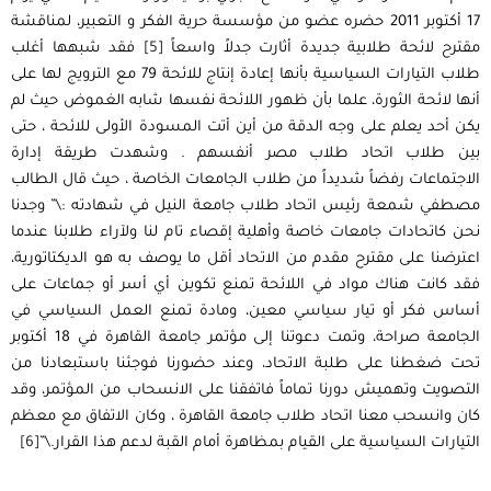
17 أكتوبر 2011 حضره عضو من مؤسسة حرية الفكر و التعبير، لمناقشة
مقترح لائحة طلابية جديدة أثارت جدلاً واسعاً
[5]
فقد شبهها أغلب
طلاب التيارات السياسية بأنها إعادة إنتاج للائحة 79 مع الترويج لها على
أنها لائحة الثورة، علما بأن ظهور اللائحة نفسها شابه الغموض حيث لم
يكن أحد يعلم على وجه الدقة من أين أتت المسودة الأولى للائحة ، حتى
بين طلاب اتحاد طلاب مصر أنفسهم . وشهدت طريقة إدارة
الاجتماعات رفضاً شديداً من طلاب الجامعات الخاصة ، حيث قال الطالب
مصطفي شمعة رئيس اتحاد طلاب جامعة النيل في شهادته :\” وجدنا
نحن كاتحادات جامعات خاصة وأهلية إقصاء تام لنا ولآراء طلابنا عندما
اعترضنا على مقترح مقدم من الاتحاد أقل ما يوصف به هو الديكتاتورية،
فقد كانت هناك مواد في اللائحة تمنع تكوين أي أسر أو جماعات على
أساس فكر أو تيار سياسي معين، ومادة تمنع العمل السياسي في
الجامعة صراحة، وتمت دعوتنا إلى مؤتمر جامعة القاهرة في 18 أكتوبر
تحت ضغطنا على طلبة الاتحاد، وعند حضورنا فوجئنا باستبعادنا من
التصويت وتهميش دورنا تماماً فاتفقنا على الانسحاب من المؤتمر، وقد
كان وانسحب معنا اتحاد طلاب جامعة القاهرة ، وكان الاتفاق مع معظم
التيارات السياسية على القيام بمظاهرة أمام القبة لدعم هذا القرار.\”
[6]