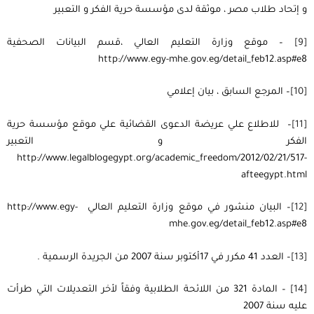
و إتحاد طلاب مصر ، موثقة لدى مؤسسة حرية الفكر و التعبير
[9]
– موقع وزارة التعليم العالي ،قسم البيانات الصحفية
http://www.egy-mhe.gov.eg/detail_feb12.asp#e8
[10]
– المرجع السابق ، بيان إعلامي
[11]
– للاطلاع علي عريضة الدعوى القضائية علي موقع مؤسسة حرية
الفكر و التعبير
http://www.legalblogegypt.org/academic_freedom/2012/02/21/517-
afteegypt.html
[12]
– البيان منشور في موقع وزارة التعليم العالي http://www.egy-
mhe.gov.eg/detail_feb12.asp#e8
[13]
– العدد 41 مكرر في 17أكتوبر سنة 2007 من الجريدة الرسمية .
[14]
– المادة 321 من اللائحة الطلابية وفقاً لأخر التعديلات التي طرأت
عليه سنة 2007