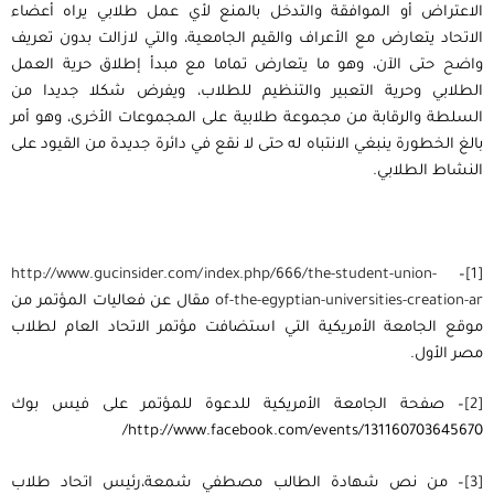
الاعتراض أو الموافقة والتدخل بالمنع لأي عمل طلابي يراه أعضاء
الاتحاد يتعارض مع الأعراف والقيم الجامعية، والتي لازالت بدون تعريف
واضح حتى الآن، وهو ما يتعارض تماما مع مبدأ إطلاق حرية العمل
الطلابي وحرية التعبير والتنظيم للطلاب، ويفرض شكلا جديدا من
السلطة والرقابة من مجموعة طلابية على المجموعات الأخرى، وهو أمر
بالغ الخطورة ينبغي الانتباه له حتى لا نقع في دائرة جديدة من القيود على
النشاط الطلابي.
http://www.gucinsider.com/index.php/666/the-student-union-
–
[1]
of-the-egyptian-universities-creation-ar
مقال عن فعاليات المؤتمر من
موقع الجامعة الأمريكية التي استضافت مؤتمر الاتحاد العام لطلاب
مصر الأول.
[2]
– صفحة الجامعة الأمريكية للدعوة للمؤتمر على فيس بوك
http://www.facebook.com/events/131160703645670/
[3]
– من نص شهادة الطالب مصطفي شمعة،رئيس اتحاد طلاب