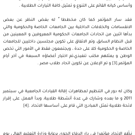
وأساس كيانه القائم على التنوع و تمثيل كافة التيارات الطلابية .
فقد سار المؤتمر كما كان مخططا ً له بغض النظر عن بعض
الانقسامات والخلافات الداخلية بين الجامعات الخاصة والحكومية والتي
بدأها اثنين من اتحادات الجامعات الحكومية المعروفين و المعينين من
قبل النظام السابق، وتم الاتفاق على تكوين مجلسين داخليين للجامعات
الخاصة و الحكومية كلا على حدة ، ويجتمعون فقط في الأمور التي تخص
الوطن و يمثلهم مكتب تنفيذي،تم اختيار أعضاؤه السبعة في آخر أيام
المؤتمر.
[3]
و تم الإعلان عن تكوين اتحاد طلاب مصر .
وكان له دور في التنظيم لمظاهرات إقالة القيادات الجامعية في سبتمبر
2011 و ما بعده وشارك في عدة أنشطة طلابية، وبدأ العمل على إقرار
لائحة طلابية تمثل المبادئ التي قام على أساسها الاتحاد .
[4]
نظّم الاتحاد مؤتمرا في دار الدفاع الجوي برعاية وزارة التعليم العالي يوم