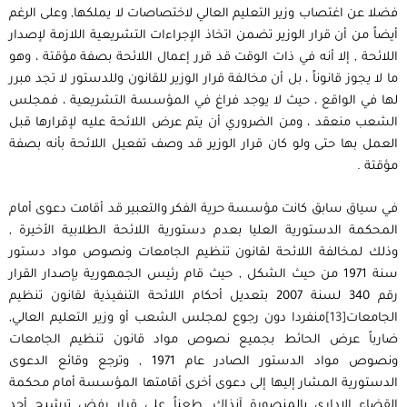
فضلا عن اغتصاب وزير التعليم العالي لاختصاصات لا يملكها, وعلى الرغم
أيضاً من أن قرار الوزير تضمن اتخاذ الإجراءات التشريعية اللازمة لإصدار
اللائحة , إلا أنه في ذات الوقت قد قرر إعمال اللائحة بصفة مؤقتة ، وهو
ما لا يجوز قانوناً ، بل أن مخالفة قرار الوزير للقانون وللدستور لا تجد مبرر
لها في الواقع ، حيث لا يوجد فراغ في المؤسسة التشريعية ، فمجلس
الشعب منعقد ، ومن الضروري أن يتم عرض اللائحة عليه لإقرارها قبل
العمل بها حتى ولو كان قرار الوزير قد وصف تفعيل اللائحة بأنه بصفة
مؤقتة .
في سياق سابق كانت مؤسسة حرية الفكر والتعبير قد أقامت دعوى أمام
المحكمة الدستورية العليا بعدم دستورية اللائحة الطلابية الأخيرة ,
وذلك لمخالفة اللائحة لقانون تنظيم الجامعات ونصوص مواد دستور
سنة 1971 من حيث الشكل , حيث قام رئيس الجمهورية بإصدار القرار
رقم 340 لسنة 2007 بتعديل أحكام اللائحة التنفيذية لقانون تنظيم
الجامعات
[13]
منفردا دون رجوع لمجلس الشعب أو وزير التعليم العالي,
ضارباً عرض الحائط بجميع نصوص مواد قانون تنظيم الجامعات
ونصوص مواد الدستور الصادر عام 1971 , وترجع وقائع الدعوى
الدستورية المشار إليها إلى دعوى أخرى أقامتها المؤسسة أمام محكمة
القضاء الإداري بالمنصورة آنذاك, طعناً على قرار رفض ترشيح أحد