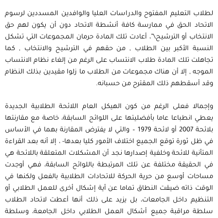
لطلاب التعليم المفتوح والدراسات العليا والوافدين المسددين لرسوم
الاتحاد الحق في ممارسة كافة أنشطة الاتحاد دون أن يكون لهم حق
الانتخاب أو الترشيح\”، أعادت تلك المادة حرمان المجموعات التي تشكل
النسبة الأكبر بين الطلاب , من حقهم في الترشيح والانتخاب , كما
تجاهلت تلك المادة طلاب الانتساب على الرغم من إلغاء نظام الانتساب
الموجه , إلا أن هناك مجموعات من الطلاب ما زلوا مقيدين بذلك النظام
وقد أسقطهم ذلك المقترح من حسبانه.
وإجمالا فعلى الرغم من كون الهيكل العام اللائحة الطلابية الجديدة
يعطي انطباعا عاما بأفضليتها على اللوائح السابقة، خاصة مع مقارنتها
بلائحة 2007 أو لائحة 1979 – والتي لا يفترض المقارنة بهما في الأساس
في ظل ثورة توقع الجميع اختلاف الأمور كليا بعدها- ، إلا أنه بعد القراءة
المتأنية للائحة وخلفية إصدارها نجد أن المشكلات المتعلقة باللائحة هي
في الحقيقة مختلفة عن تلك المرتبطة باللوائح السابقة، فهي أوجدت
مساحات أوسع من حرية الحركة للاتحادات الطلابية بالفعل ولكنها في
الوقت ذاته ضيقت النطاق تماما عن أية إشكال أخرى للعمل الطلابي أو
التنظيم داخل الجامعات، بل يزيد على ذلك أنها أعطت لاتحاد الطلاب
سلطة مراقبة جميع أشكال العمل الطلابي داخل الجامعة، وسلطة