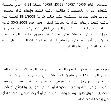
الدعاوى أرقام 10756، 10757، 10758، 10759 لسنة 31 ق أمام محكمة
القضاء الادارى بالمنصورة طالبين وقف تنفيذ وإلغاء قرار مجلس
التأديب وقد أصدرت المحكمة حكما بذلك بتاريخ 18/5/2008 قضت فيه
بوقف تنفيذ وإلغاء القرارات سالفة الذكر ، وفي يوم 30/5/2008 توجه
الطلاب لأداء امتحانات الفصل الدراسي الثاني لكنهم فاجئوا بمنعهم من
دخول الامتحان بتعليمات من عميد كلية الحقوق بجامعة المنصورة .
هاتين هما أخر واقعتين من وقائع إهدار عمداء كليات الحقوق على وجه
التحديد لأحكام القضاء الإداري .
وتؤكد مؤسسة حرية الفكر والتعبير على أن هذا المسلك قطعا مخالف
لنص المادة 123 من قانون العقوبات التي تنص على أن \” يعاقب
بالحبس والعزل كل موظف عمومي استعمل سلطة وظيفته في وقف
تنفيذ الأوامر الصادرة من الحكومة أو أحكام القوانين واللوائح أو تأخير
تحصيل الأموال والرسوم أو وقف تنفيذ حكم أو أمر صادر من المحكمة أو
من إيه جهة مختصة\”.