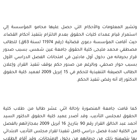
وتشير المعلومات والأحكام التي حصل عليها محامو المؤسسة إلي
استمرار قيام عمداء كليات الحقوق بعدم الالتزام بتنفيذ أحكام القضاء،
حيث أقامت المؤسسة دعوى قضائية (رقم 11974 لسنة 63ق) للطالب
مصطفي محمد مليجى كلية الحقوق جامعة عين شمس، بسبب صدور
قرار بحرمانه من دخول أول مادتين في امتحانات الفصل الدراسي الأول
بسبب حوار صحفي، وبالرغم من صدور حكم بوقف تنفيذ القرار، وإعلان
الطالب الصيغة التنفيذية للحكم في 15 إبريل 2009 لعميد كلية الحقوق
الدكتور إلا أنه رفض تنفيذ الحكم.
كما قامت جامعة المنصورة بإحالة اثني عشر طالبا من طلاب كلية
الحقوق لمجلس التأديب، وقد أصدر عميد كلية الحقوق الدكتور السيد
أحمد عبد الخالق القرار رقم 90 بتاريخ 16 أبريل 2009 بمجازاتهم بالفصل
من الكلية لمدة فصل دراسي كامل تنفيذا لقرار مجلس التأديب الابتدائي
بما يتضمنه ذلك من حرمانهم من دخول الامتحانات، وقد أقام الطلاب