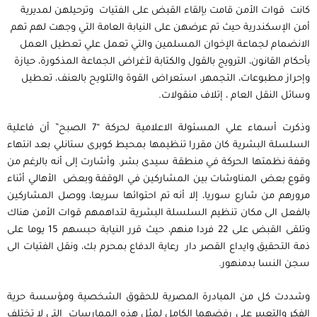
كانت قوات الأمن قامت بإلقاء القبض على الفتيات وترحيلهن لمديرية
أمن الإسكندرية حيث تم عرضهن على النيابة العامة التي وجهت لهم تهم
الانضمام لجماعة الإخوان المسلمين والتي تعمل علي تعطيل العمل
بأحكام القانون، الترويج بالقول والكتابة لأغراض الجماعة المذكورة، حيازة
وإحراز مطبوعات، التجمهر، استعراض القوة والتلويح بالعنف، تعطيل
وسائل النقل العام ، إتلاف منقولات.
وذكرت أسماء علي المسئولة الاعلامية لحركة “7 الصبح” أن فاعلية
السلسلة البشرية كان مقررا تنظيمها بمحيط كوبرى ستانلي بعد انتهاء
وقفة نظمتها الحركة في منطقة سيدى بشر. وأشارت إلى أنه بالرغم من
وقوع بعض المناوشات بين المشاركين في الوقفة وبعض الأهالي أثناء
مرورهم من شارع سوريا، إلا أنه تم احتوائها سريعا، ووصل المشاركين
بالفعل الى مكان تنظيم السلسلة البشرية لتداهمهم قوات الأمن هناك
وتلقى القبض على 22 فردا منهم، حيث قرر النيابة حبسهم 15 يوما على
ذمة التحقيق وايداع القصر دار رعاية الدفاع بمحرم بك، ونقل الفتيات الى
سجن النسا بدمنهور.
وشددت كل من المبادرة المصرية للحقوق الشخصية ومؤسسة حرية
الفكر والتعبير على رفضهما الكامل لمثل هذه الممارسات التي لا تختلف