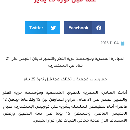
عما قبل ثورة 25 يناير
Twitter
Facebook
2013-11-04
المبادرة المصرية ومؤسسة حرية الفكر والتعبير تدينان القبض على 21
فتاة في الاسكندرية:
ممارسات قمعية لا تختلف عما قبل ثورة 25 يناير
أدانت المبادرة المصرية للحقوق الشخصية ومؤسسة حرية الفكر
والتعبير القبض على 21 فتاة ، تتراوح اعمارهن بين 15 و22 عاما -بينهن 12
قاصرا- أثناء تنظيمهن لسلسلة بشرية على كورنيش الإسكندرية، صباح
الخميس الماضي، وحبسهن 15 يوما على ذمة التحقيق ورفض
الاستئناف الذي قدمه محامي الفتيات على قرار الحبس.